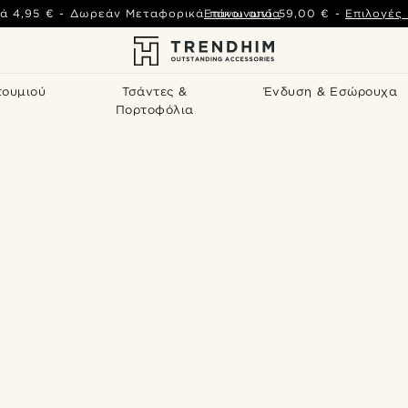
ά
4,95 €
-
Δωρεάν Μεταφορικά πάνω από
Επικοινωνία
59,00 €
-
Επιλογές
τουμιού
Τσάντες &
Ένδυση & Εσώρουχα
Πορτοφόλια