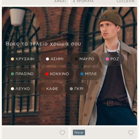
ARKAI
4 ΧΡΏΜΑΤΑ
LUCLEON
Βρες το τέλειο χρώμα σου
ΧΡΥΣΑΦΊ
ΑΣΉΜΙ
ΜΑΎΡΟ
ΡΟΖ
ΠΡΆΣΙΝΟ
ΚΌΚΚΙΝΟ
ΜΠΛΕ
ΛΕΥΚΌ
ΚΑΦΈ
ΓΚΡΙ
New