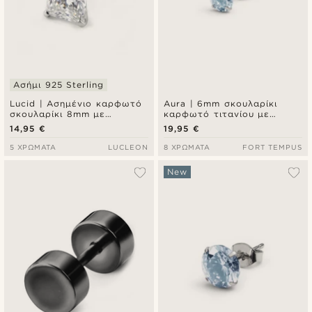
Ασήμι 925 Sterling
Lucid | Ασημένιο καρφωτό
Aura | 6mm σκουλαρίκι
σκουλαρίκι 8mm με
καρφωτό τιτανίου με
τετράγωνο ζιργκόν από
γαλάζια ζιρκόνια
14,95 €
19,95 €
sterling ασήμι 925
5 ΧΡΏΜΑΤΑ
LUCLEON
8 ΧΡΏΜΑΤΑ
FORT TEMPUS
New