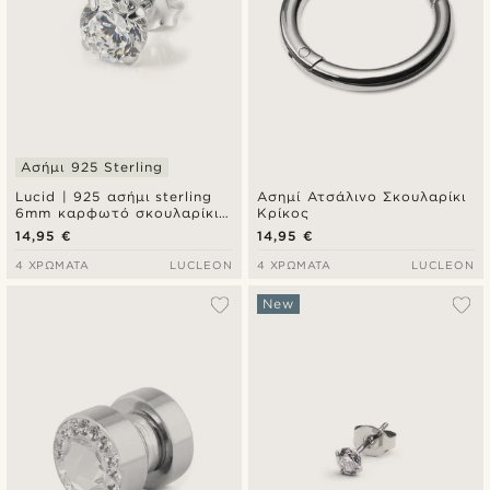
Ασήμι 925 Sterling
Lucid | 925 ασήμι sterling
Ασημί Ατσάλινο Σκουλαρίκι
6mm καρφωτό σκουλαρίκι
Κρίκος
με στρογγυλό ζιργκόν
14,95 €
14,95 €
4 ΧΡΏΜΑΤΑ
LUCLEON
4 ΧΡΏΜΑΤΑ
LUCLEON
New