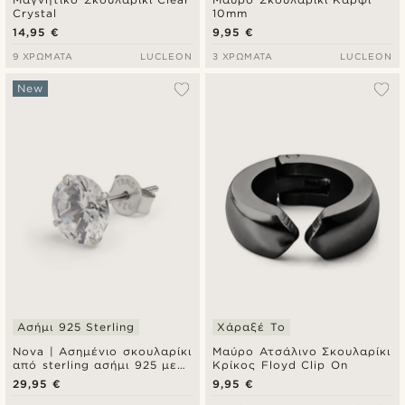
Crystal
10mm
14,95 €
9,95 €
9 ΧΡΏΜΑΤΑ
LUCLEON
3 ΧΡΏΜΑΤΑ
LUCLEON
New
Ασήμι 925 Sterling
Χάραξέ Το
Nova | Ασημένιο σκουλαρίκι
Μαύρο Ατσάλινο Σκουλαρίκι
από sterling ασήμι 925 με
Κρίκος Floyd Clip On
premium στρογγυλή
29,95 €
9,95 €
ζιρκόνια 7A - 8 mm