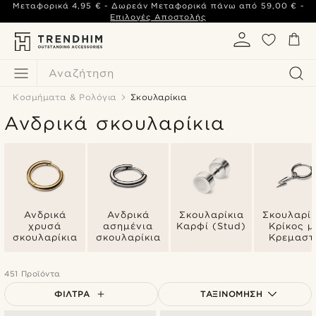
Μεταφορικά
4,95 €
- Δωρεάν Μεταφορικά πάνω από
59,00 €
-
Επιλογές Αποστολής
Αναζήτηση
Κοσμήματα & Ρολόγια
Σκουλαρίκια
Ανδρικά σκουλαρίκια
Ανδρικά
Ανδρικά
Σκουλαρίκια
Σκουλαρίκ
χρυσά
ασημένια
Καρφί (Stud)
Κρίκος μ
σκουλαρίκια
σκουλαρίκια
Κρεμαστ
451 Προϊόντα
ΦΊΛΤΡΑ
ΤΑΞΙΝΌΜΗΣΗ