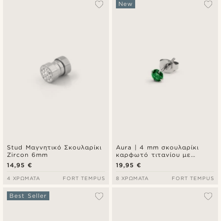
New
Stud Μαγνητικό Σκουλαρίκι
Aura | 4 mm σκουλαρίκι
Zircon 6mm
καρφωτό τιτανίου με
σκούρα πράσινη ζιρκόνια
14,95 €
19,95 €
4 ΧΡΏΜΑΤΑ
FORT TEMPUS
8 ΧΡΏΜΑΤΑ
FORT TEMPUS
Best Seller