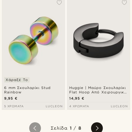
Χάραξέ Το
6 mm Σκουλαρίκι Stud
Huggie | Μαύρο Σκουλαρίκι
Rainbow
Flat Hoop Από Χειρουργικό
Ατσάλι 8 mm
9,95 €
14,95 €
5 ΧΡΏΜΑΤΑ
LUCLEON
4 ΧΡΏΜΑΤΑ
LUCLEON
Σελίδα
1
/
8