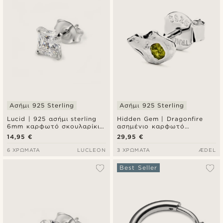
Ασήμι 925 Sterling
Ασήμι 925 Sterling
Lucid | 925 ασήμι sterling
Hidden Gem | Dragonfire
6mm καρφωτό σκουλαρίκι
ασημένιο καρφωτό
με τετράγωνο ζιργκόν
σκουλαρίκι από ασήμι 925
14,95 €
29,95 €
sterling
6 ΧΡΏΜΑΤΑ
LUCLEON
3 ΧΡΏΜΑΤΑ
ÆDEL
Best Seller