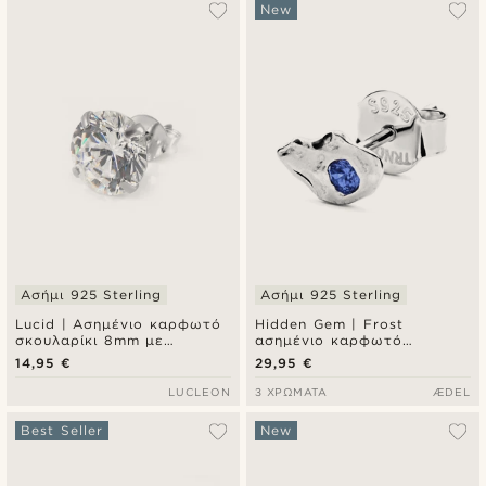
Δημοφιλέστερα
New
Πιο καινούρια
Φθηνότερα
Ακριβότερα
Ασήμι 925 Sterling
Ασήμι 925 Sterling
Lucid | Ασημένιο καρφωτό
Hidden Gem | Frost
σκουλαρίκι 8mm με
ασημένιο καρφωτό
στρογγυλό ζιργκόν από
σκουλαρίκι από ασήμι 925
14,95 €
29,95 €
sterling ασήμι 925
sterling
LUCLEON
3 ΧΡΏΜΑΤΑ
ÆDEL
Best Seller
New