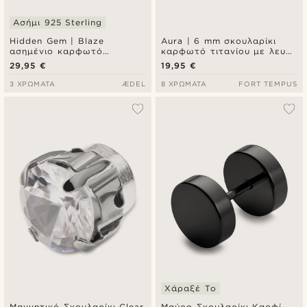
Ασήμι 925 Sterling
Hidden Gem | Blaze
Aura | 6 mm σκουλαρίκι
ασημένιο καρφωτό
καρφωτό τιτανίου με λευκή
σκουλαρίκι από ασήμι 925
ζιρκόνια
29,95 €
19,95 €
sterling
3 ΧΡΏΜΑΤΑ
ÆDEL
8 ΧΡΏΜΑΤΑ
FORT TEMPUS
Χάραξέ Το
Μαγνητικό Σκουλαρίκι Clear
Μαύρο Σκουλαρίκι Καρφί