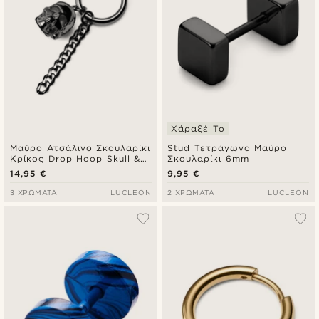
Χάραξέ Το
Μαύρο Ατσάλινο Σκουλαρίκι
Stud Τετράγωνο Μαύρο
Κρίκος Drop Hoop Skull &
Σκουλαρίκι 6mm
Chain Charm
14,95 €
9,95 €
3 ΧΡΏΜΑΤΑ
LUCLEON
2 ΧΡΏΜΑΤΑ
LUCLEON