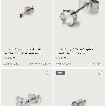
Aura | 2 mm σκουλαρίκι
4MM Ασημί Σκουλαρίκι
καρφωτό τιτανίου με
Καρφί με Ζιργκόν
μαύρη ζιρκόνια
19,95 €
9,95 €
8 ΧΡΏΜΑΤΑ
FORT TEMPUS
3 ΧΡΏΜΑΤΑ
LUCLEON
New