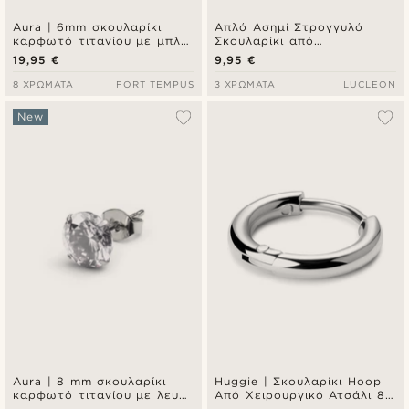
Aura | 6mm σκουλαρίκι
Απλό Ασημί Στρογγυλό
καρφωτό τιτανίου με μπλε
Σκουλαρίκι από
ζιρκόνια
Χειρουργικό Ατσάλι
19,95 €
9,95 €
8 ΧΡΏΜΑΤΑ
FORT TEMPUS
3 ΧΡΏΜΑΤΑ
LUCLEON
New
Aura | 8 mm σκουλαρίκι
Huggie | Σκουλαρίκι Hoop
καρφωτό τιτανίου με λευκή
Από Χειρουργικό Ατσάλι 8
ζιρκόνια
mm