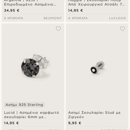
Επιροδιωμένο Ασημένιο
Από Χειρουργικό Ατσάλι 7
Σκουλαρίκι Κρίκος
mm
34,95 €
14,95 €
5 ΧΡΏΜΑΤΑ
SEIZMONT
4 ΧΡΏΜΑΤΑ
LUCLEON
Ασήμι 925 Sterling
Lucid | Ασημένιο καρφωτό
Ασημί Σκουλαρίκι Stud με
σκουλαρίκι 6mm με
Ζιργκόν
στρογγυλό μαύρο ζιργκόν
14,95 €
9,95 €
από sterling ασήμι 925