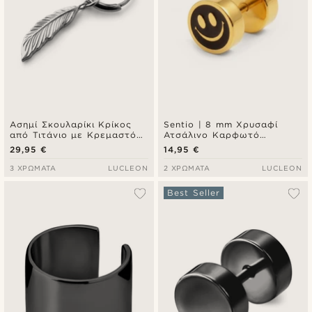
Ασημί Σκουλαρίκι Κρίκος
Sentio | 8 mm Χρυσαφί
από Τιτάνιο με Κρεμαστό
Ατσάλινο Καρφωτό
Γούρι Feather Charm
Σκουλαρίκι (Stud) Smiley
29,95 €
14,95 €
3 ΧΡΏΜΑΤΑ
LUCLEON
2 ΧΡΏΜΑΤΑ
LUCLEON
Best Seller