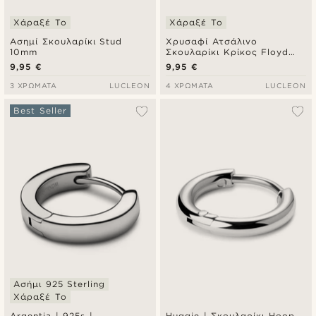
Χάραξέ Το
Χάραξέ Το
Ασημί Σκουλαρίκι Stud
Χρυσαφί Ατσάλινο
10mm
Σκουλαρίκι Κρίκος Floyd
Zirconia
9,95 €
9,95 €
3 ΧΡΏΜΑΤΑ
LUCLEON
4 ΧΡΏΜΑΤΑ
LUCLEON
Best Seller
Ασήμι 925 Sterling
Χάραξέ Το
Argentia | 925s |
Huggie | Σκουλαρίκι Hoop