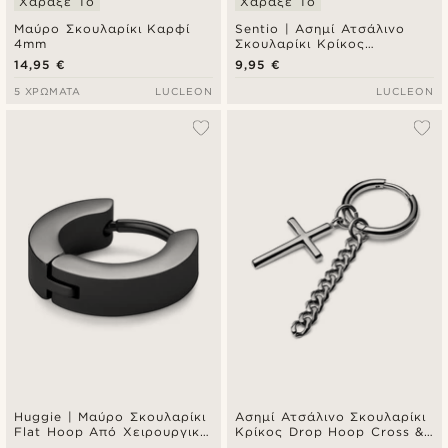
Χάραξέ Το
Χάραξέ Το
Μαύρο Σκουλαρίκι Καρφί
Sentio | Ασημί Ατσάλινο
4mm
Σκουλαρίκι Κρίκος
Snakeskin
14,95 €
9,95 €
5 ΧΡΏΜΑΤΑ
LUCLEON
LUCLEON
Huggie | Μαύρο Σκουλαρίκι
Ασημί Ατσάλινο Σκουλαρίκι
Flat Hoop Από Χειρουργικό
Κρίκος Drop Hoop Cross &
Ατσάλι 7 mm
Chain Charms