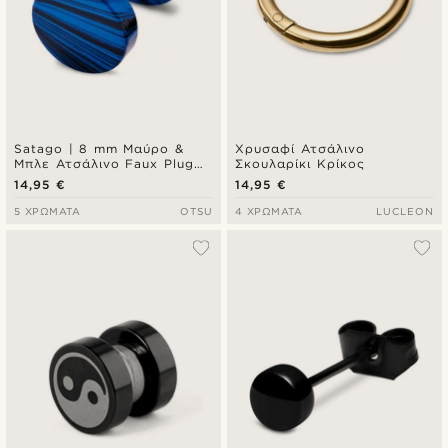
Satago | 8 mm Μαύρο &
Χρυσαφί Ατσάλινο
Μπλε Ατσάλινο Faux Plug
Σκουλαρίκι Κρίκος
Καρφωτό Σκουλαρίκι
14,95 €
14,95 €
5 ΧΡΏΜΑΤΑ
OTSU
4 ΧΡΏΜΑΤΑ
LUCLEON