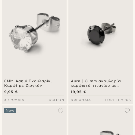
8MM Ασημί Σκουλαρίκι
Aura | 8 mm σκουλαρίκι
Καρφί με Ζιργκόν
καρφωτό τιτανίου με
μαύρη ζιρκόνια
9,95 €
19,95 €
3 ΧΡΏΜΑΤΑ
LUCLEON
8 ΧΡΏΜΑΤΑ
FORT TEMPUS
New