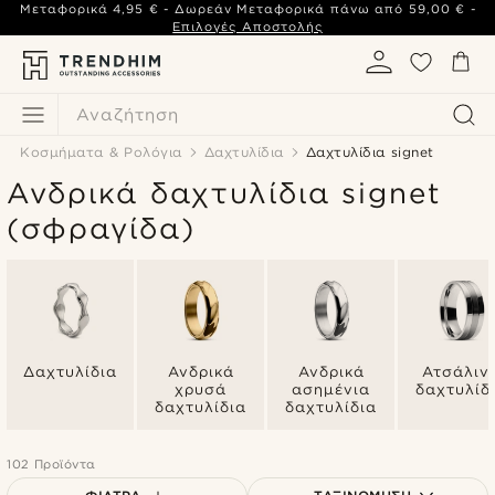
Μεταφορικά
4,95 €
- Δωρεάν Μεταφορικά πάνω από
59,00 €
-
Επιλογές Αποστολής
Αναζήτηση
Κοσμήματα & Ρολόγια
Δαχτυλίδια
Δαχτυλίδια signet
Ανδρικά δαχτυλίδια signet
(σφραγίδα)
Δαχτυλίδια
Ανδρικά
Ανδρικά
Ατσάλιν
χρυσά
ασημένια
δαχτυλίδ
δαχτυλίδια
δαχτυλίδια
102 Προϊόντα