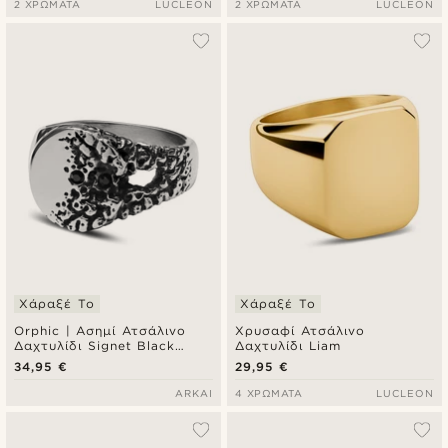
2 ΧΡΏΜΑΤΑ
LUCLEON
2 ΧΡΏΜΑΤΑ
LUCLEON
Χάραξέ Το
Χάραξέ Το
Orphic | Ασημί Ατσάλινο
Χρυσαφί Ατσάλινο
Δαχτυλίδι Signet Black
Δαχτυλίδι Liam
Zirconia Volcanic
34,95 €
29,95 €
ARKAI
4 ΧΡΏΜΑΤΑ
LUCLEON