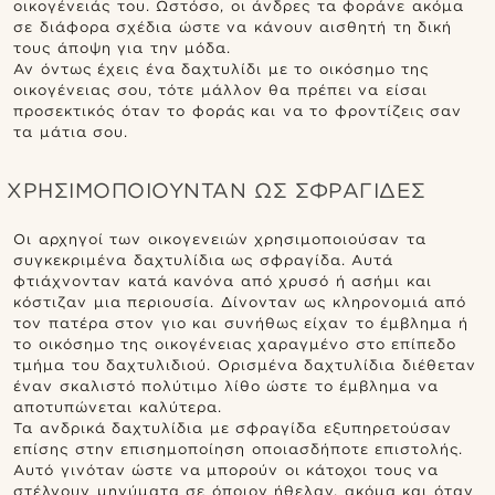
οικογένειάς του. Ωστόσο, οι άνδρες τα φοράνε ακόμα
σε διάφορα σχέδια ώστε να κάνουν αισθητή τη δική
τους άποψη για την μόδα.
Αν όντως έχεις ένα δαχτυλίδι με το οικόσημο της
οικογένειας σου, τότε μάλλον θα πρέπει να είσαι
προσεκτικός όταν το φοράς και να το φροντίζεις σαν
τα μάτια σου.
ΧΡΗΣΙΜΟΠΟΙΟΥΝΤΑΝ ΩΣ ΣΦΡΑΓΙΔΕΣ
Οι αρχηγοί των οικογενειών χρησιμοποιούσαν τα
συγκεκριμένα δαχτυλίδια ως σφραγίδα. Αυτά
φτιάχνονταν κατά κανόνα από χρυσό ή ασήμι και
κόστιζαν μια περιουσία. Δίνονταν ως κληρονομιά από
τον πατέρα στον γιο και συνήθως είχαν τo έμβλημα ή
το οικόσημο της οικογένειας χαραγμένο στο επίπεδο
τμήμα του δαχτυλιδιού. Ορισμένα δαχτυλίδια διέθεταν
έναν σκαλιστό πολύτιμο λίθο ώστε το έμβλημα να
αποτυπώνεται καλύτερα.
Τα ανδρικά δαχτυλίδια με σφραγίδα εξυπηρετούσαν
επίσης στην επισημοποίηση οποιασδήποτε επιστολής.
Αυτό γινόταν ώστε να μπορούν οι κάτοχοι τους να
στέλνουν μηνύματα σε όποιον ήθελαν, ακόμα και όταν