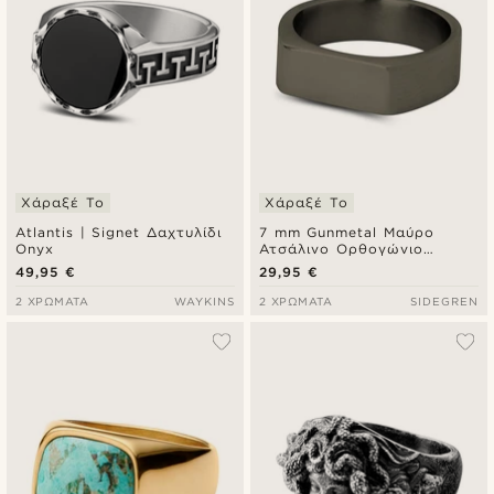
Χάραξέ Το
Χάραξέ Το
Atlantis | Signet Δαχτυλίδι
7 mm Gunmetal Μαύρο
Onyx
Ατσάλινο Ορθογώνιο
Δαχτυλίδι Σφραγίδα Signet
49,95 €
29,95 €
2 ΧΡΏΜΑΤΑ
WAYKINS
2 ΧΡΏΜΑΤΑ
SIDEGREN