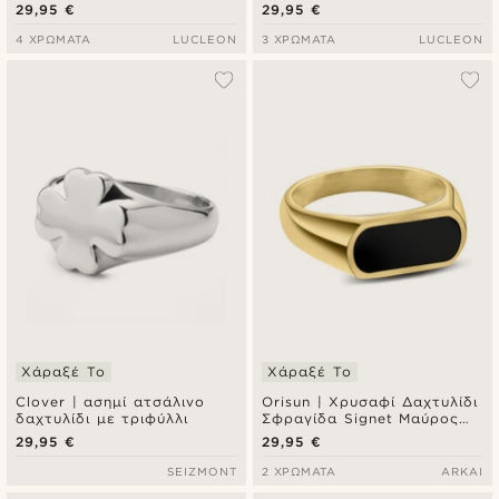
29,95 €
29,95 €
4 ΧΡΏΜΑΤΑ
LUCLEON
3 ΧΡΏΜΑΤΑ
LUCLEON
Χάραξέ Το
Χάραξέ Το
Clover | ασημί ατσάλινο
Orisun | Χρυσαφί Δαχτυλίδι
δαχτυλίδι με τριφύλλι
Σφραγίδα Signet Μαύρος
Όνυχας
29,95 €
29,95 €
SEIZMONT
2 ΧΡΏΜΑΤΑ
ARKAI