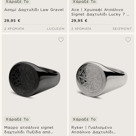
Χάραξέ Το
Χάραξέ Το
Ασημί Δαχτυλίδι Law Gravel
Ace | Χρυσαφί Ατσάλινο
Signet Δαχτυλίδι Lucky 7 &
Horseshoe
29,95 €
29,95 €
2 ΧΡΏΜΑΤΑ
LUCLEON
2 ΧΡΏΜΑΤΑ
SEIZMONT
Χάραξέ Το
Χάραξέ Το
Μαύρο ατσάλινο signet
Ryker | Γυαλισμένο
δαχτυλίδι Πυξίδα από
Ατσάλινο Δαχτυλίδι