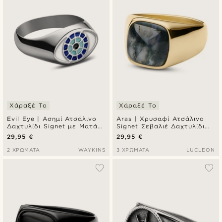
Χάραξέ Το
Χάραξέ Το
Evil Eye | Ασημί Ατσάλινο
Aras | Χρυσαφί Ατσάλινο
Δαχτυλίδι Signet με Ματάκι
Signet Σεβαλιέ Δαχτυλίδι
από Σμάλτο
με Βρυώδη Αχάτη για Μικρό
29,95 €
29,95 €
Δάχτυλο
2 ΧΡΏΜΑΤΑ
WAYKINS
3 ΧΡΏΜΑΤΑ
LUCLEON