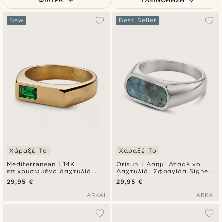
ΦΊΛΤΡΑ
ΤΑΞΙΝΌΜΗΣΗ
Δημοφιλέστερα
New
Best Seller
Πιο καινούρια
Φθηνότερα
Ακριβότερα
Χάραξέ Το
Χάραξέ Το
Mediterranean | 14K
Orisun | Ασημί Ατσάλινο
επιχρυσωμένο δαχτυλίδι
Δαχτυλίδι Σφραγίδα Signet
signet με ζιρκόνια
Απατίτης
29,95 €
29,95 €
σμαραγδί πράσινο
ARKAI
ARKAI