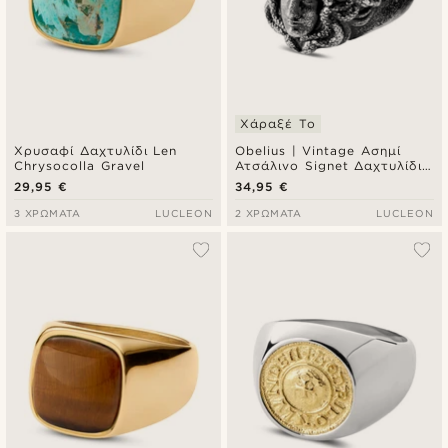
Χάραξέ Το
Χρυσαφί Δαχτυλίδι Len
Obelius | Vintage Ασημί
Chrysocolla Gravel
Ατσάλινο Signet Δαχτυλίδι
Medusa
29,95 €
34,95 €
3 ΧΡΏΜΑΤΑ
LUCLEON
2 ΧΡΏΜΑΤΑ
LUCLEON