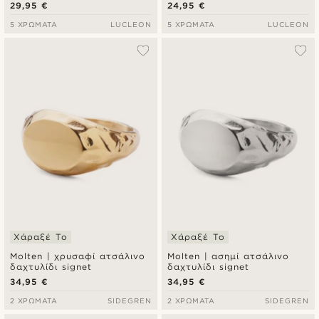
χειρουργικό ατσάλι
Σφραγίδα (Signet) με
29,95 €
24,95 €
Πυξίδα
5 ΧΡΏΜΑΤΑ
LUCLEON
5 ΧΡΏΜΑΤΑ
LUCLEON
Χάραξέ Το
Χάραξέ Το
Molten | χρυσαφί ατσάλινο
Molten | ασημί ατσάλινο
δαχτυλίδι signet
δαχτυλίδι signet
34,95 €
34,95 €
2 ΧΡΏΜΑΤΑ
SIDEGREN
2 ΧΡΏΜΑΤΑ
SIDEGREN