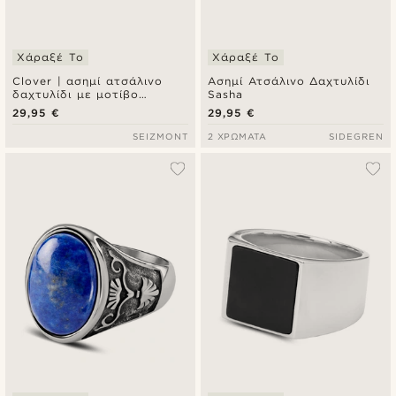
Χάραξέ Το
Χάραξέ Το
Clover | ασημί ατσάλινο
Ασημί Ατσάλινο Δαχτυλίδι
δαχτυλίδι με μοτίβο
Sasha
τριφύλλι
29,95 €
29,95 €
SEIZMONT
2 ΧΡΏΜΑΤΑ
SIDEGREN