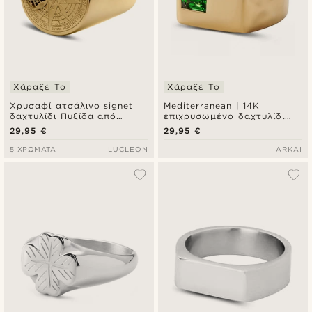
Χάραξέ Το
Χάραξέ Το
Χρυσαφί ατσάλινο signet
Mediterranean | 14K
δαχτυλίδι Πυξίδα από
επιχρυσωμένο δαχτυλίδι
χειρουργικό ατσάλι
signet με μπάρα ζιρκόνιας
29,95 €
29,95 €
σμαραγδί πράσινο
5 ΧΡΏΜΑΤΑ
LUCLEON
ARKAI