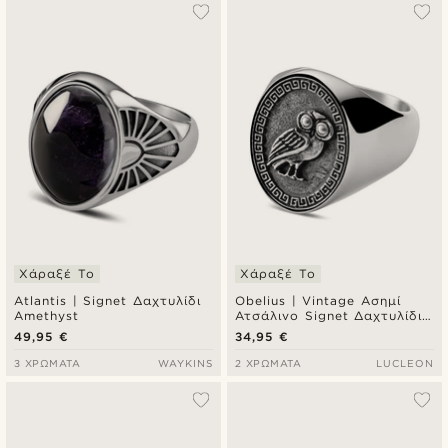
Χάραξέ Το
Χάραξέ Το
Atlantis | Signet Δαχτυλίδι
Obelius | Vintage Ασημί
Amethyst
Ατσάλινο Signet Δαχτυλίδι
Owl of Athena
49,95 €
34,95 €
3 ΧΡΏΜΑΤΑ
WAYKINS
2 ΧΡΏΜΑΤΑ
LUCLEON