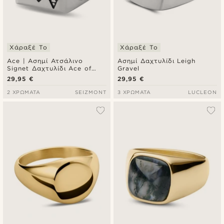
Χάραξέ Το
Χάραξέ Το
Ace | Ασημί Ατσάλινο
Ασημί Δαχτυλίδι Leigh
Signet Δαχτυλίδι Ace of
Gravel
Spades
29,95 €
29,95 €
2 ΧΡΏΜΑΤΑ
SEIZMONT
3 ΧΡΏΜΑΤΑ
LUCLEON