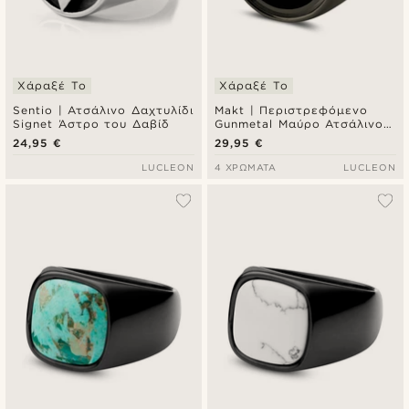
Χάραξέ Το
Χάραξέ Το
Sentio | Ατσάλινο Δαχτυλίδι
Makt | Περιστρεφόμενο
Signet Άστρο του Δαβίδ
Gunmetal Μαύρο Ατσάλινο
Δαχτυλίδι Σφραγίδα Black
24,95 €
29,95 €
Onyx Signet
LUCLEON
4 ΧΡΏΜΑΤΑ
LUCLEON