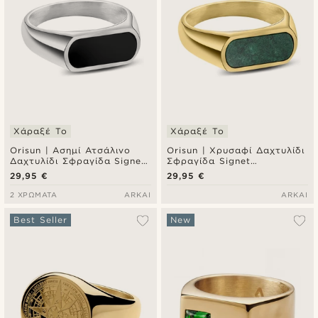
Χάραξέ Το
Χάραξέ Το
Orisun | Ασημί Ατσάλινο
Orisun | Χρυσαφί Δαχτυλίδι
Δαχτυλίδι Σφραγίδα Signet
Σφραγίδα Signet
Μαύρος Όνυχας
Αφρικανικός Νεφρίτης
29,95 €
29,95 €
2 ΧΡΏΜΑΤΑ
ARKAI
ARKAI
Best Seller
New