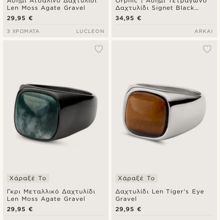
Ασημί Ατσάλινο Δαχτυλίδι
Orphic | Ασημί Τετράγωνο
Len Moss Agate Gravel
Δαχτυλίδι Signet Black
Zirconia Volcanic
29,95 €
34,95 €
3 ΧΡΏΜΑΤΑ
LUCLEON
ARKAI
Χάραξέ Το
Χάραξέ Το
Γκρι Μεταλλικό Δαχτυλίδι
Δαχτυλίδι Len Tiger's Eye
Len Moss Agate Gravel
Gravel
29,95 €
29,95 €