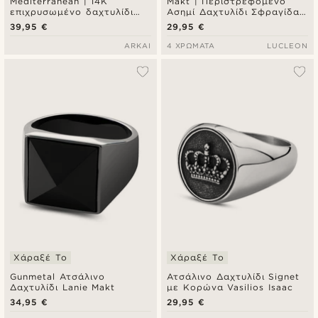
Mediterranean | 14K
Makt | Περιστρεφόμενο
επιχρυσωμένο δαχτυλίδι
Ασημί Δαχτυλίδι Σφραγίδα
signet με trio ζιρκόνια
Lapis Lazuli Signet
39,95 €
29,95 €
σμαραγδί πράσινο
ARKAI
4 ΧΡΏΜΑΤΑ
LUCLEON
Χάραξέ Το
Χάραξέ Το
Gunmetal Ατσάλινο
Ατσάλινο Δαχτυλίδι Signet
Δαχτυλίδι Lanie Makt
με Κορώνα Vasilios Isaac
34,95 €
29,95 €