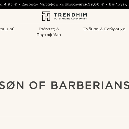
ά
4,95 €
-
Δωρεάν Μεταφορικά πάνω από
Επικοινωνία
59,00 €
-
Επιλογές
τουμιού
Τσάντες &
Ένδυση & Εσώρουχα
Πορτοφόλια
SØN OF BARBERIAN