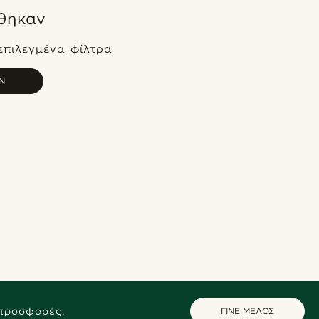
θηκαν
Δημοφιλέστερα
Πιο καινούρια
επιλεγμένα φίλτρα
Φθηνότερα
Ν
Ακριβότερα
 προσφορές.
ΓΙΝΕ ΜΕΛΟΣ