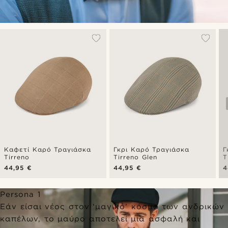
Καφετί Καρό Τραγιάσκα
Γκρι Καρό Τραγιάσκα
Γ
Tirreno
Tirreno Glen
T
44,95 €
44,95 €
4
Persona 1
Εάν είσαι νέος στον ‘μαγικό’ κόσμο των ανδρικών
καπέλων, το μαύρο αποτελεί μια ασφαλή και