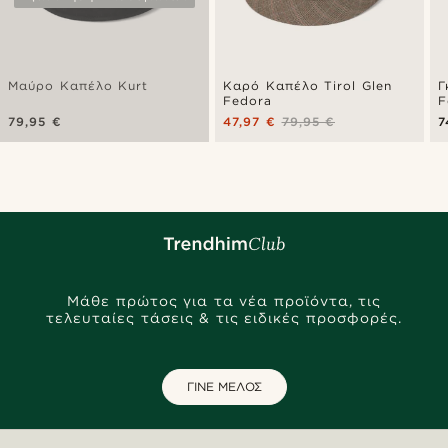
Μαύρο Καπέλο Kurt
Καρό Καπέλο Tirol Glen
Γ
Fedora
F
79,95 €
47,97 €
79,95 €
7
Μάθε πρώτος για τα νέα προϊόντα, τις
τελευταίες τάσεις & τις ειδικές προσφορές.
ΓΙΝΕ ΜΕΛΟΣ