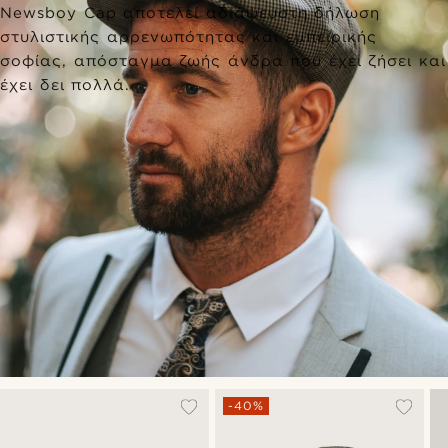
Newsboy Cap αποτελεί αδιάψευστη δήλωση
στυλιστικής αρρενωπότητας και εμπειρικής
σοφίας, απόσταγμα ζωής άνδρα που έχει ζήσει και
έχει δει πολλά.
-40%