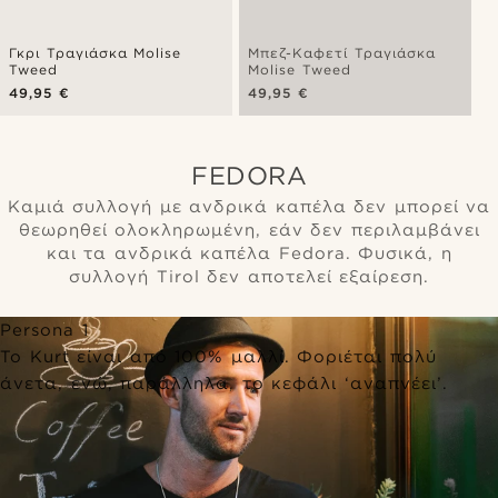
Γκρι Τραγιάσκα Molise
Μπεζ-Καφετί Τραγιάσκα
Tweed
Molise Tweed
49,95 €
49,95 €
FEDORA
Καμιά συλλογή με ανδρικά καπέλα δεν μπορεί να
θεωρηθεί ολοκληρωμένη, εάν δεν περιλαμβάνει
και τα ανδρικά καπέλα Fedora. Φυσικά, η
συλλογή Tirol δεν αποτελεί εξαίρεση.
Persona 1
Το Kurt είναι από 100% μαλλί. Φοριέται πολύ
άνετα, ενώ, παράλληλα, το κεφάλι ‘αναπνέει’.