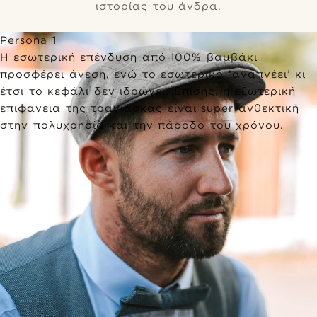
ιστορίας του άνδρα.
Persona 1
Η εσωτερική επένδυση από 100% βαμβάκι
προσφέρει άνεση, ενώ το εσωτερικό ‘αναπνέει’ κι
έτσι το κεφάλι δεν ιδρώνει. Επίσης, η εξωτερική
επιφανεια της τραγιάσκας είναι super ανθεκτική
στην πολυχρησία και την πάροδο του χρόνου.