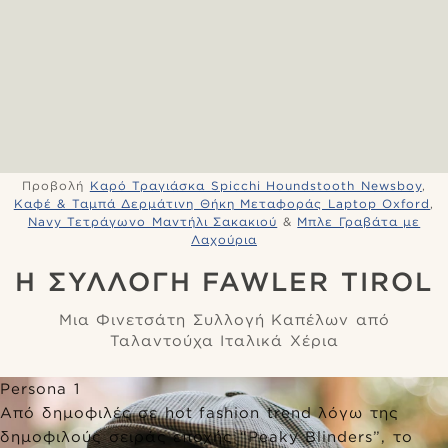
Προβολή
Καρό Τραγιάσκα Spicchi Houndstooth Newsboy
,
Καφέ & Ταμπά Δερμάτινη Θήκη Μεταφοράς Laptop Oxford
,
Navy Τετράγωνο Μαντήλι Σακακιού
&
Μπλε Γραβάτα με
Λαχούρια
Η ΣΥΛΛΟΓΉ FAWLER TIROL
Μια Φινετσάτη Συλλογή Καπέλων από
Ταλαντούχα Ιταλικά Χέρια
Persona 1
Από δημοφιλές σε hot fashion trend λόγω της
δημοφιλούς σειράς εποχής “Peaky Blinders”, το