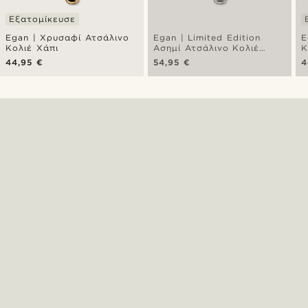
Εξατομίκευσε
Egan | Χρυσαφί Ατσάλινο
Egan | Limited Edition
E
Κολιέ Χάπι
Ασημί Ατσάλινο Κολιέ
Κ
Frosted Pill
44,95 €
54,95 €
4