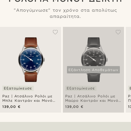
"Απογύμνωσε" τον χρόνο στα απολύτως
απαραίτητα.
Εξάντληση Αποθεμάτων
Εξατομίκευσε
Εξατομίκευσε
Paz | Ατσάλινο Ρολόι με
Paz | Ατσάλινο Ρολόι με
P
Μπλε Καντράν και Μονό
Μαύρο Καντράν και Μονό
Π
Δείκτη Dress
Δείκτη Dress
Μ
139,00 €
139,00 €
1