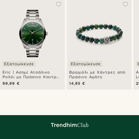
Εξατομίκευσε
Εξατομίκευσε
Eric | Ασημί Ατσάλινο
Βραχιόλι με Χάντρες από
Α
Ρολόι με Πράσινο Καντράν
Πράσινο Αχάτη
L
και Ενδείξεις Ημέρα και
99,99 €
14,95 €
2
Ημερομηνία