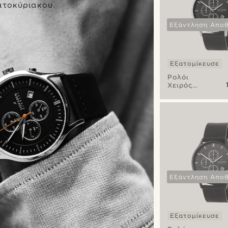
τοκύριακου.
Εξάντληση Απο
Εξατομίκευσε
Ρολόι
Χειρός
Murk
Revil
Chronograph
Εξάντληση Απο
Εξατομίκευσε