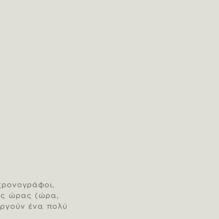
χρονογράφοι,
ες ώρας (ώρα,
υργούν ένα πολύ