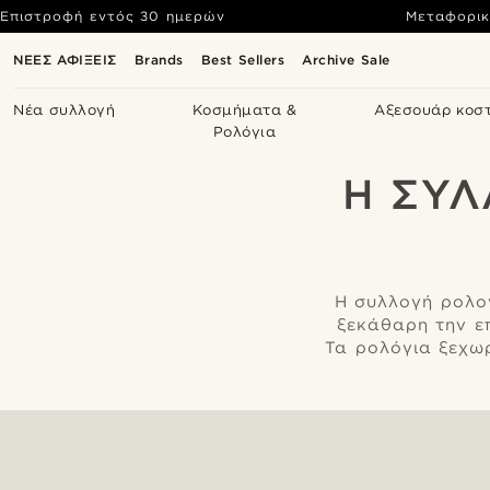
Επιστροφή εντός 30 ημερών
Μεταφορικ
ΝΕΕΣ ΑΦΙΞΕΙΣ
Brands
Best Sellers
Archive Sale
Νέα συλλογή
Κοσμήματα &
Αξεσουάρ κοσ
Ρολόγια
Η ΣΥΛ
H συλλογή ρολογ
ξεκάθαρη την ε
Τα ρολόγια ξεχω