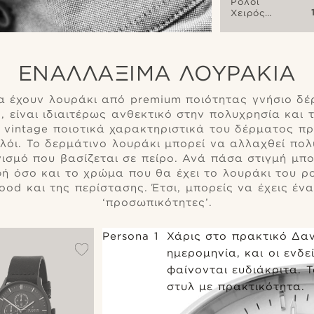
Ρολόι
Χειρός
Charcoal
Revil
Chronograph
ΕΝΑΛΛΆΞΙΜΑ ΛΟΥΡΆΚΙΑ
 έχουν λουράκι από premium ποιότητας γνήσιο δέρμ
, είναι ιδιαιτέρως ανθεκτικό στην πολυχρησία και 
 vintage ποιοτικά χαρακτηριστικά του δέρματος π
λόι. Το δερμάτινο λουράκι μπορεί να αλλαχθεί πολ
ισμό που βασίζεται σε πείρο. Ανά πάσα στιγμή μπο
ή όσο και το χρώμα που θα έχει το λουράκι του ρ
od και της περίστασης. Έτσι, μπορείς να έχεις ένα
‘προσωπικότητες’.
Persona 1
Χάρις στο πρακτικό Δαν
ημερομηνία, και οι ενδ
φαίνονται ευδιάκριτα. 
στυλ με πρακτικότητα.