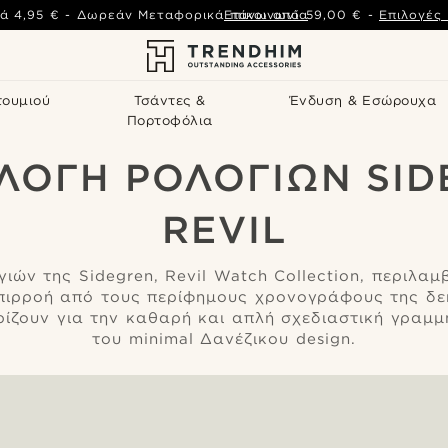
ά
4,95 €
-
Δωρεάν Μεταφορικά πάνω από
Επικοινωνία
59,00 €
-
Επιλογές
τουμιού
Τσάντες &
Ένδυση & Εσώρουχα
Πορτοφόλια
ΛΟΓΉ ΡΟΛΟΓΙΏΝ SI
REVIL
ιών της Sidegren, Revil Watch Collection, περιλαμ
πιρροή από τους περίφημους χρονογράφους της δεκ
ρίζουν για την καθαρή και απλή σχεδιαστική γραμμ
του minimal Δανέζικου design.