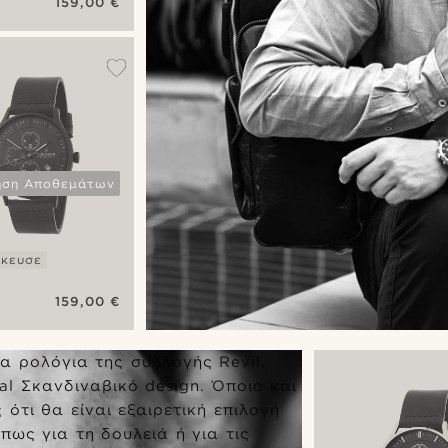
159,00 €
graph
ηση Αποθεμάτων
ίκευσε
159,00 €
l
graph
τα ρολόγια της συλλογής Revil,
al Σκανδιναβικό design. Όποιο και
ς ότι θα είναι εξαιρετική επιλογή
πως για τη δουλειά ή για τις