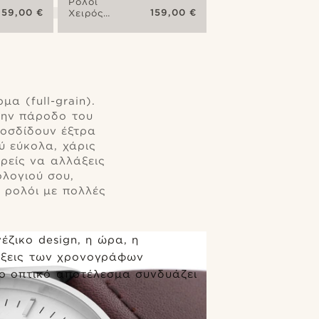
Ρολόι
159,00 €
159,00 €
Χειρός
Dusky
Revil
Chronograph
α (full-grain).
την πάροδο του
ροσδίδουν έξτρα
ύ εύκολα, χάρις
ρείς να αλλάξεις
ολογιού σου,
 ρολόι με πολλές
έζικο design, η ώρα, η
είξεις των χρονογράφων
Το οπτικό αποτέλεσμα συνδυάζει