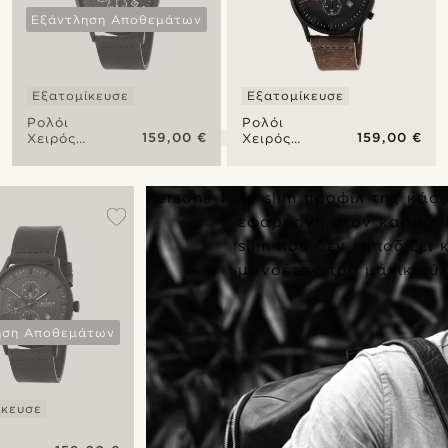
Εξάντληση Αποθεμάτων
Εξατομίκευσε
Εξατομίκευσε
Ρολόι
Ρολόι
159,00 €
159,00 €
Χειρός
Χειρός
Wanderer
Nightfall
Revil
Revil
Chronograph
Chronograph
Persona 1
Το slim προφίλ της κάσ
εφαρμογή στον καρπό. Μ
slim που δεν εμποδίζει 
μανσέτας του μανικιού.
ηση Αποθεμάτων
ίκευσε