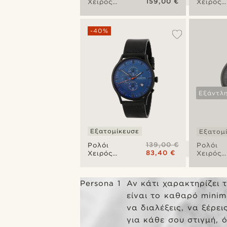
159,00 €
Χειρός
Χειρός
Classic
Ocean
Revil
Revil
Chronograph
Chrono
-40%
Εξάντλ
Εξατομίκευσε
Εξατομ
139,00 €
Ρολόι
Ρολόι
83,40 €
Χειρός
Χειρός
Indigo
Jet Revi
Revil
Chrono
Chronograph
Persona 1
Αν κάτι χαρακτηρίζει 
είναι το καθαρό minim
να διαλέξεις, να ξέρει
για κάθε σου στιγμή, ό