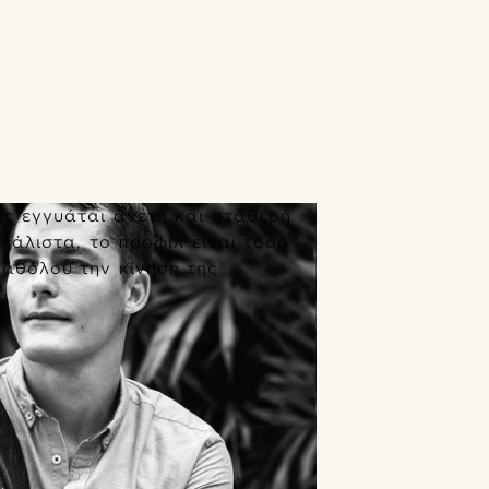
ας εγγυάται άνετη και σταθερή
άλιστα, το προφίλ είναι τόσο
καθόλου την κίνηση της