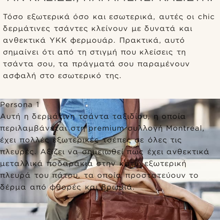
Τόσο εξωτερικά όσο και εσωτερικά, αυτές οι chic
δερμάτινες τσάντες κλείνουν με δυνατά και
ανθεκτικά ΥΚΚ φερμουάρ. Πρακτικά, αυτό
σημαίνει ότι από τη στιγμή που κλείσεις τη
τσάντα σου, τα πράγματά σου παραμένουν
ασφαλή στο εσωτερικό της.
Persona 1
Αυτή η δερμάτινη τσάντα ταξιδίου, η οποία
περιλαμβάνεται στη premium συλλογή Montreal,
έχει πολλές εξωτερικές τσέπες σε όλες τις
πλευρές. Αξίζει να σημειωθεί πως έχει ανθεκτικά
μεταλλικά ποδαράκια στην κάτω εξωτερική
πλευρά του πάτου, τα οποία προστατεύουν το
δέρμα από φθορές και βρωμιά.