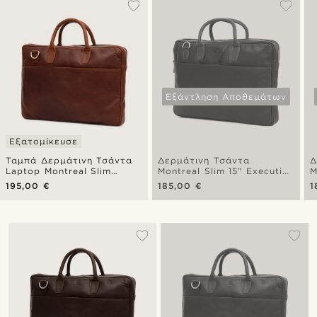
Εξάντληση Αποθεμάτων
Εξατομίκευσε
Ταμπά Δερμάτινη Τσάντα
Δερμάτινη Τσάντα
Δ
Laptop Montreal Slim
Montreal Slim 15" Executive
M
Executive 15"
Tan & Brown
T
195,00 €
185,00 €
1