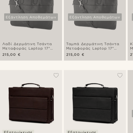
Εξάντληση Αποθεμάτων
Εξάντληση Αποθεμάτων
Λαδί Δερμάτινη Τσάντα
Ταμπά Δερμάτινη Τσάντα
Κ
Μεταφοράς Laptop 17"
Μεταφοράς Laptop 17"
Μ
Montreal Slim Executive
Montreal Slim Executive
M
215,00 €
215,00 €
2
Εξατομίκευσε
Εξατομίκευσε