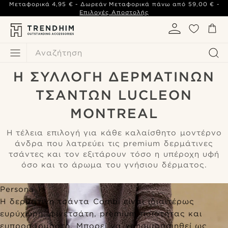
Μεταφορικά
4,95 €
- Δωρεάν Μεταφορικά πάνω από
59,00 €
-
Επιλογές Αποστολής
Αναζήτηση
Η ΣΥΛΛΟΓΉ ΔΕΡΜΆΤΙΝΩΝ
ΤΣΑΝΤΏΝ LUCLEON
MONTREAL
Η τέλεια επιλογή για κάθε καλαίσθητο μοντέρνο
άνδρα που λατρεύει τις premium δερμάτινες
τσάντες και τον εξιτάρουν τόσο η υπέροχη υφή
όσο και το άρωμα του γνήσιου δέρματος.
Persona 1
Η δερμάτινη τσάντα Combi είναι ιδιαιτέρως
ευρύχωρη, φινετσάτη, premium ποιότητας και
ευπροσάρμοστη. Μπορεί να χρησιμοποιηθεί ως