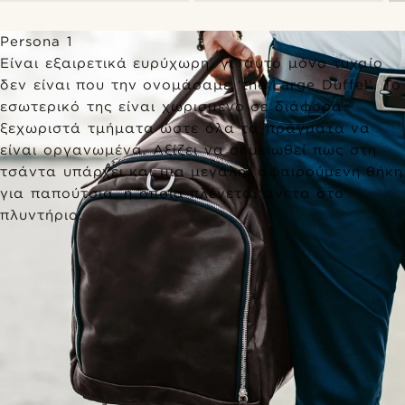
Persona 1
Είναι εξαιρετικά ευρύχωρη, γι’ αυτό μόνο τυχαίο
δεν είναι που την ονομάσαμε ‘the Large Duffel’. Το
εσωτερικό της είναι χωρισμένο σε διάφορα
ξεχωριστά τμήματα ώστε όλα τα πράγματα να
είναι οργανωμένα. Αξίζει να σημειωθεί πως στη
τσάντα υπάρχει και μια μεγάλη, αφαιρούμενη θήκη
για παπούτσια, η οποία πλένεται άνετα στο
πλυντήριο.