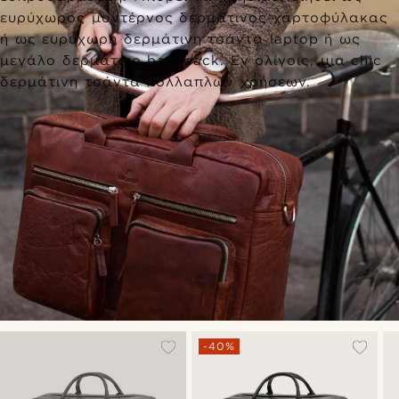
ευρύχωρος μοντέρνος δερμάτινος χαρτοφύλακας
ή ως ευρύχωρη δερμάτινη τσάντα laptop ή ως
μεγάλο δερμάτινο backpack. Εν ολίγοις, μια chic
δερμάτινη τσάντα πολλαπλών χρήσεων.
-40%