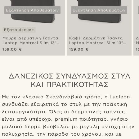
Εξάντληση Αποθεμάτων
Εξάντληση Αποθεμάτων
Εξατομίκευσε
Μαύρη Δερμάτινη Τσάντα
Καφέ Δερμάτινη Τσάντα
Δ
Laptop Montreal Slim 13"
Laptop Montreal Slim 13"
M
Executive
Executive
O
159,00 €
159,00 €
1
ΔΑΝΈΖΙΚΟΣ ΣΥΝΔΥΑΣΜΌΣ ΣΤΥΛ
ΚΑΙ ΠΡΑΚΤΙΚΌΤΗΤΑΣ
Με τον κλασικό Σκανδιναβικό τρόπο, η Lucleon
συνδυάζει εξαιρετικά το στυλ με την πρακτική
λειτουργικότητα. Όλες οι δερμάτινες τσάντες
είναι από υπέροχο, premium ποιότητας, γνήσιο
μαλακό δέρμα βούβαλου με μεγάλη αντοχή στην
πολυχρησία, την πάροδο του χρόνου, και με