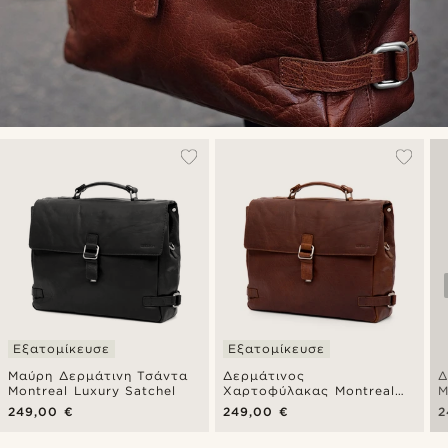
Εξατομίκευσε
Εξατομίκευσε
Μαύρη Δερμάτινη Τσάντα
Δερμάτινος
Δ
Montreal Luxury Satchel
Χαρτοφύλακας Montreal
M
Luxury Tan Satchel
S
249,00 €
249,00 €
2