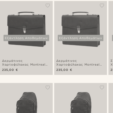
Εξάντληση Αποθεμάτων
Εξάντληση Αποθεμάτων
Δερμάτινος
Δερμάτινος
Σ
Χαρτοφύλακας Montreal
Χαρτοφύλακας Montreal
Χ
Olive Satchel
Tan Satchel
S
235,00 €
235,00 €
2