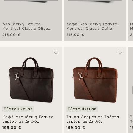
Δερμάτινη Τσάντα
Καφέ Δερμάτινη Τσάντα
Μ
Montreal Classic Olive
Montreal Classic Duffel
M
Duffel
215,00 €
215,00 €
2
Εξατομίκευσε
Εξατομίκευσε
Καφέ Δερμάτινη Τσάντα
Ταμπά Δερμάτινη Τσάντα
Σ
Laptop με Διπλό
Laptop με Διπλό
Τ
Φερμουάρ Montreal
Φερμουάρ Montreal
Φ
199,00 €
199,00 €
1
Executive
Executive
E