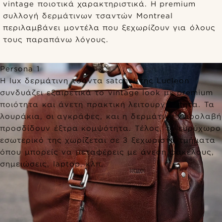
vintage ποιοτικά χαρακτηριστικά. Η premium
συλλογή δερμάτινων τσαντών Montreal
περιλαμβάνει μοντέλα που ξεχωρίζουν για όλους
τους παραπάνω λόγους.
Persona 1
Η lux δερμάτινη τσάντα satchel της Lucleon
συνδυάζει εξαιρετικά το vintage look με premium
ποιότητα και άνετη πρακτική λειτουργικότητα. Τα
λουράκια, οι αγκράφες, και η δερμάτινη χειρολαβή
προσδίδουν έξτρα κομψότητα. Τέλος, το ευρύχωρο
εσωτερικό της χωρίζεται σε 3 ξεχωριστά τμήματα
όπου μπορείς να μεταφέρεις με άνεση φακέλους,
σημειώσεις, laptop, κλπ.