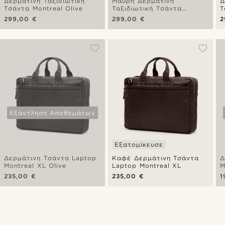
Δερμάτινη Ταξιδιωτική
Μαύρη Δερμάτινη
Δ
Τσάντα Montreal Olive
Ταξιδιωτική Τσάντα
Τ
Montreal
299,00 €
299,00 €
2
Εξάντληση Αποθεμάτων
Εξατομίκευσε
Δερμάτινη Τσάντα Laptop
Καφέ Δερμάτινη Τσάντα
Δ
Montreal XL Olive
Laptop Montreal XL
M
B
235,00 €
235,00 €
1