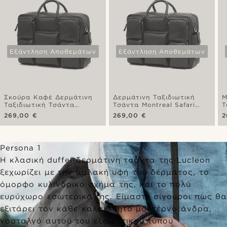
Εξάντληση Αποθεμάτων
Εξάντληση Αποθεμάτων
Σκούρα Καφέ Δερμάτινη
Δερμάτινη Ταξιδιωτική
Μ
Ταξιδιωτική Τσάντα
Τσάντα Montreal Safari
Τ
Montreal Safari
Olive
M
269,00 €
269,00 €
2
Persona 1
Η κλασική duffel δερμάτινη τσάντα της Lucleon
ξεχωρίζει με την μαλακή υφή του δέρματος, το
όμορφο κυλινδρικό σχήμα της, και το πολύ
ευρύχωρο εσωτερικό της. Είμαστε σίγουροι πως θα
εξιτάρει τον κάθε καλαίσθητο μοντέρνο άνδρα,
νοσταλγό αυτού του εξαιρετικού τύπου