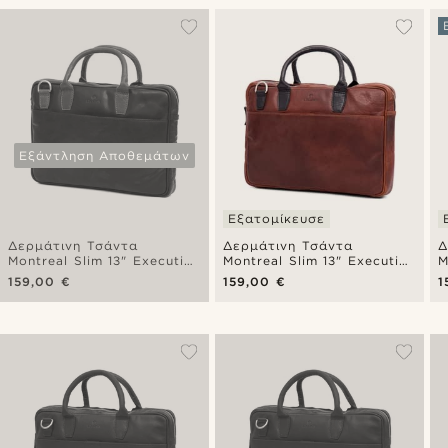
Εξάντληση Αποθεμάτων
Εξατομίκευσε
Δερμάτινη Τσάντα
Δερμάτινη Τσάντα
Δ
Montreal Slim 13" Executive
Montreal Slim 13" Executive
M
Black & Tan
Tan & Black
T
159,00 €
159,00 €
1