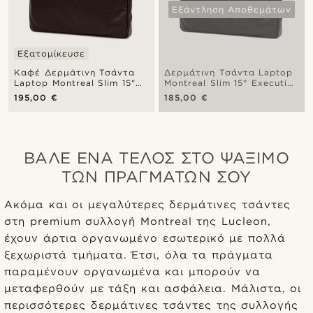
Εξάντληση Αποθεμάτων
Εξατομίκευσε
Καφέ Δερμάτινη Τσάντα
Δερμάτινη Τσάντα Laptop
Laptop Montreal Slim 15"
Montreal Slim 15" Executive
Executive
Olive
195,00 €
185,00 €
ΒΆΛΕ ΈΝΑ ΤΈΛΟΣ ΣΤΟ ΨΆΞΙΜΟ
ΤΩΝ ΠΡΑΓΜΆΤΩΝ ΣΟΥ
Ακόμα και οι μεγαλύτερες δερμάτινες τσάντες
στη premium συλλογή Montreal της Lucleon,
έχουν άρτια οργανωμένο εσωτερικό με πολλά
ξεχωριστά τμήματα. Έτσι, όλα τα πράγματα
παραμένουν οργανωμένα και μπορούν να
μεταφερθούν με τάξη και ασφάλεια. Μάλιστα, οι
περισσότερες δερμάτινες τσάντες της συλλογής