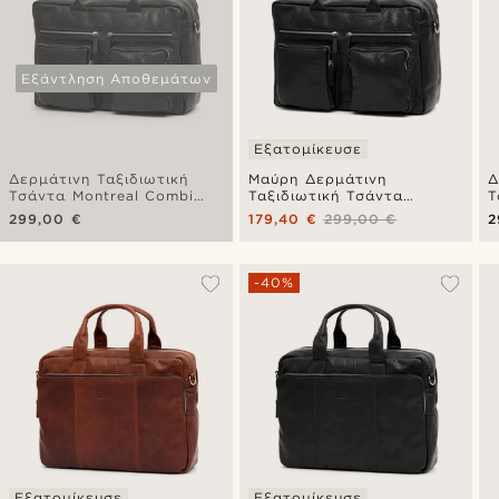
Εξάντληση Αποθεμάτων
Εξατομίκευσε
Δερμάτινη Ταξιδιωτική
Μαύρη Δερμάτινη
Δ
Τσάντα Montreal Combi
Ταξιδιωτική Τσάντα
Τ
Olive
Montreal Combi
T
299,00 €
179,40 €
299,00 €
2
-40%
Εξατομίκευσε
Εξατομίκευσε