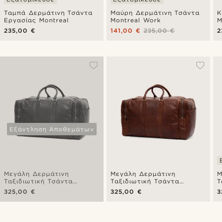
Ταμπά Δερμάτινη Τσάντα
Μαύρη Δερμάτινη Τσάντα
Κ
Εργασίας Montreal
Montreal Work
M
235,00 €
141,00 €
235,00 €
2
Εξάντληση Αποθεμάτων
Μεγάλη Δερμάτινη
Μεγάλη Δερμάτινη
Μ
Ταξιδιωτική Τσάντα
Ταξιδιωτική Τσάντα
Τ
Montreal Olive Weekender
Montreal Tan Weekend
M
325,00 €
325,00 €
3