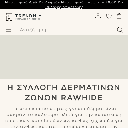
Μεταφορικά
4,95 €
- Δωρεάν Μεταφορικά πάνω από
59,00 €
-
Επιλογές Αποστολής
Αναζήτηση
Η ΣΥΛΛΟΓΉ ΔΕΡΜΆΤΙΝΩΝ
ΖΩΝΏΝ RAWHIDE
Το premium ποιότητας γνήσιο δέρμα είναι
μακράν το καλύτερο υλικό για την κατασκευή
ποιοτικών και chic ζωνών, καθώς ξεχωρίζει για
την ανθεκτικότητα, το υπέροχο άρωμα, την