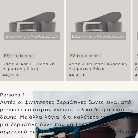
Εξάντληση Αποθεμάτων
Εξάντληση Αποθεμάτων
Εξατομίκευσε
Εξατομίκευσε
Καφέ & Ασημί Κλασσική
Καφέ & Χρυσαφί Κλασσική
Κ
Δερμάτινη Ζώνη
Δερμάτινη Ζώνη
Δ
44,95 €
44,95 €
4
Persona 1
Αυτές οι φινετσάτες δερμάτινες ζώνες είναι από
premium ποιότητας γνήσιο Ιταλικό δέρμα φυτικής
δέψης. Με άλλα λόγια, ό,τι καλύτερο για να έχεις
μια δερμάτινη ζώνη που θα ξεχωρίζει με το
αρρενωπό design και θα είναι απίστευτα ανθεκτική