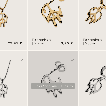
Fahrenheit
Fahrenheit
29,95 €
9,95 €
| Χρυσαφί
| Χρυσαφί
Ατσάλινο
Ατσάλινο
Καρφωτό
Σκουλαρίκι
Σκουλαρίκι
Κρίκος
Melting
Melting
Peace
Peace
Εξάντληση Αποθεμάτων