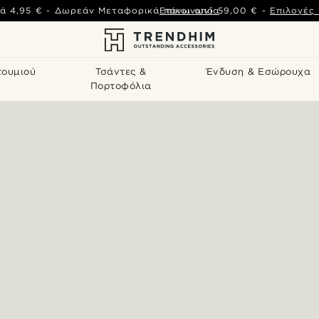
ά
4,95 €
-
Δωρεάν Μεταφορικά πάνω από
Επικοινωνία
59,00 €
-
Επιλογές
τουμιού
Τσάντες &
Ένδυση & Εσώρουχα
Πορτοφόλια