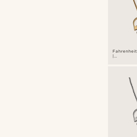
Fahrenheit
|
Χρυσαφί
Ατσάλινο
Κολιέ
Melting
Peace