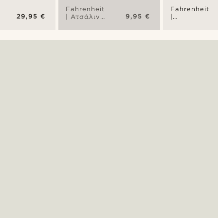
Fahrenheit
Fahrenheit
29,95 €
9,95 €
| Ατσάλινο
|
Καρφωτό
Ατσάλινο
Σκουλαρίκι
Σκουλαρίκι
Melting
Κρίκος
Peace
Melting
Peace