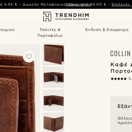
ά
4,95 €
-
Δωρεάν Μεταφορικά πάνω από
Επικοινωνία
59,00 €
-
Επιλογές
τουμιού
Τσάντες &
Ένδυση & Εσώρουχα
Πορτοφόλια
Καφέ 
Πορτο
5
Εξάν
Θέλει
προϊόν