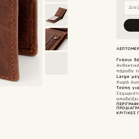
Διε
ΛΕΠΤΟΜΈΡ
Γνήσιο δ
Ανθεκτικό
πάροδο τ
Large μέ
Χωρά έως 
Τσέπη γι
Ξεχωριστ
αποδείξει
ΠΕΡΙΓΡΑΦ
ΠΡΟΔΙΑΓΡ
ΚΡΙΤΙΚΈΣ