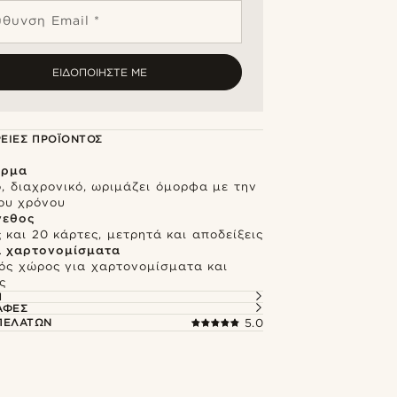
ύθυνση Email *
ΕΙΔΟΠΟΙΉΣΤΕ ΜΕ
ΕΙΕΣ ΠΡΟΪΌΝΤΟΣ
έρμα
, διαχρονικό, ωριμάζει όμορφα με την
ου χρόνου
γεθος
και 20 κάρτες, μετρητά και αποδείξεις
α χαρτονομίσματα
ός χώρος για χαρτονομίσματα και
ς
Ή
ΑΦΈΣ
 ΠΕΛΑΤΏΝ
5.0