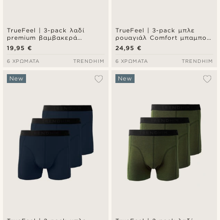
TrueFeel | 3-pack λαδί
TrueFeel | 3-pack μπλε
premium βαμβακερά
ρουαγιάλ Comfort μπαμπού
μποξεράκια τύπου brief
μποξεράκια τύπου brief
19,95 €
24,95 €
6 ΧΡΏΜΑΤΑ
TRENDHIM
6 ΧΡΏΜΑΤΑ
TRENDHIM
New
New