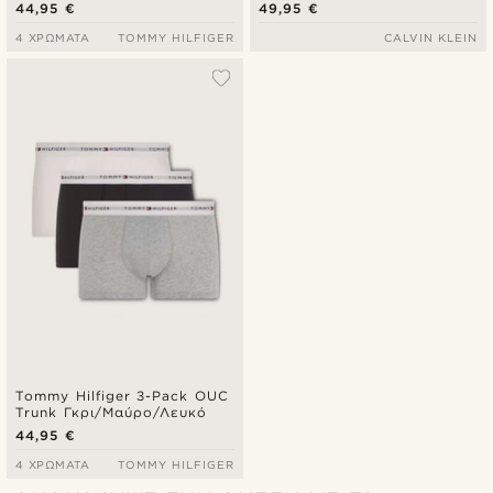
(Μαύρο, Μπλε & Λευκό)
44,95 €
49,95 €
4 ΧΡΏΜΑΤΑ
TOMMY HILFIGER
CALVIN KLEIN
Tommy Hilfiger 3-Pack OUC
Trunk Γκρι/Μαύρο/Λευκό
44,95 €
4 ΧΡΏΜΑΤΑ
TOMMY HILFIGER