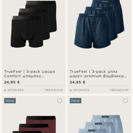
TrueFeel | 3-pack μαύρα
TrueFeel | 3-pack μπλε
Comfort μπαμπού
μαρέν premium βαμβακερά
μποξεράκια τύπου brief
μποξεράκια με άνετη
24,95 €
24,95 €
εφαρμογή
6 ΧΡΏΜΑΤΑ
TRENDHIM
6 ΧΡΏΜΑΤΑ
TRENDHIM
New
New