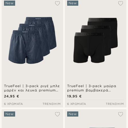
Δημοφιλέστερα
New
New
Πιο καινούρια
Φθηνότερα
Ακριβότερα
TrueFeel | 3-pack ριγέ μπλε
TrueFeel | 3-pack μαύρα
μαρέν και λευκά premium
premium βαμβακερά
βαμβακερά μποξεράκια με
μποξεράκια τύπου brief
24,95 €
19,95 €
άνετη εφαρμογή
6 ΧΡΏΜΑΤΑ
TRENDHIM
6 ΧΡΏΜΑΤΑ
TRENDHIM
New
New