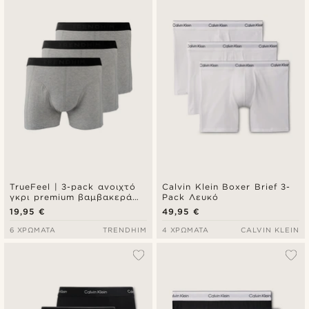
TrueFeel | 3-pack ανοιχτό
Calvin Klein Boxer Brief 3-
γκρι premium βαμβακερά
Pack Λευκό
μποξεράκια τύπου brief
19,95 €
49,95 €
6 ΧΡΏΜΑΤΑ
TRENDHIM
4 ΧΡΏΜΑΤΑ
CALVIN KLEIN