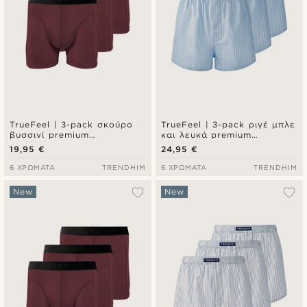
TrueFeel | 3-pack σκούρο
TrueFeel | 3-pack ριγέ μπλε
βυσσινί premium
και λευκά premium
βαμβακερά μποξεράκια
βαμβακερά μποξεράκια με
19,95 €
24,95 €
τύπου brief
άνετη εφαρμογή
6 ΧΡΏΜΑΤΑ
TRENDHIM
6 ΧΡΏΜΑΤΑ
TRENDHIM
New
New