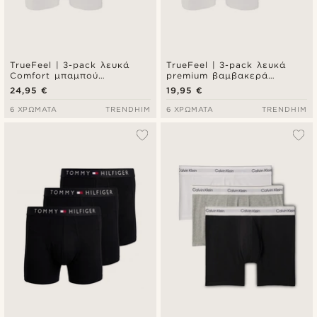
TrueFeel | 3-pack λευκά
TrueFeel | 3-pack λευκά
Comfort μπαμπού
premium βαμβακερά
μποξεράκια τύπου brief
μποξεράκια τύπου brief
24,95 €
19,95 €
6 ΧΡΏΜΑΤΑ
TRENDHIM
6 ΧΡΏΜΑΤΑ
TRENDHIM