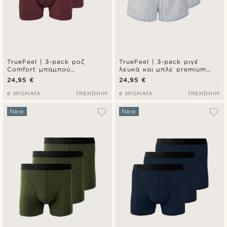
TrueFeel | 3-pack ροζ
TrueFeel | 3-pack ριγέ
Comfort μπαμπού
λευκά και μπλε premium
μποξεράκια τύπου brief
βαμβακερά μποξεράκια με
24,95 €
24,95 €
άνετη εφαρμογή
6 ΧΡΏΜΑΤΑ
TRENDHIM
6 ΧΡΏΜΑΤΑ
TRENDHIM
New
New