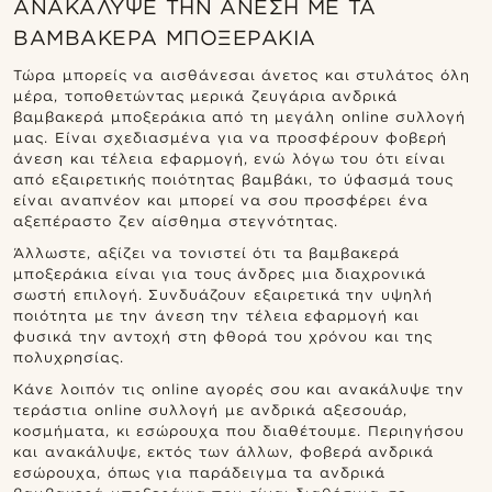
ΑΝΑΚΆΛΥΨΕ ΤΗΝ ΆΝΕΣΗ ΜΕ ΤΑ
ΒΑΜΒΑΚΕΡΆ ΜΠΟΞΕΡΆΚΙΑ
Τώρα μπορείς να αισθάνεσαι άνετος και στυλάτος όλη
μέρα, τοποθετώντας μερικά ζευγάρια ανδρικά
βαμβακερά μποξεράκια από τη μεγάλη online συλλογή
μας. Είναι σχεδιασμένα για να προσφέρουν φοβερή
άνεση και τέλεια εφαρμογή, ενώ λόγω του ότι είναι
από εξαιρετικής ποιότητας βαμβάκι, το ύφασμά τους
είναι αναπνέον και μπορεί να σου προσφέρει ένα
αξεπέραστο ζεν αίσθημα στεγνότητας.
Άλλωστε, αξίζει να τονιστεί ότι τα βαμβακερά
μποξεράκια είναι για τους άνδρες μια διαχρονικά
σωστή επιλογή. Συνδυάζουν εξαιρετικά την υψηλή
ποιότητα με την άνεση την τέλεια εφαρμογή και
φυσικά την αντοχή στη φθορά του χρόνου και της
πολυχρησίας.
Κάνε λοιπόν τις online αγορές σου και ανακάλυψε την
τεράστια online συλλογή με ανδρικά αξεσουάρ,
κοσμήματα, κι εσώρουχα που διαθέτουμε. Περιηγήσου
και ανακάλυψε, εκτός των άλλων, φοβερά ανδρικά
εσώρουχα, όπως για παράδειγμα τα ανδρικά