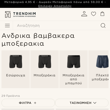
Μεταφορικά
4,95 €
- Δωρεάν Μεταφορικά πάνω από
59,00 €
-
Επιλογές Αποστολής
Αναζήτηση
Ανδρικα βαμβακερα
μποξερακια
Εσώρουχα
Μποξεράκια
Μποξεράκια
Πλεκτά
από
μποξεράκ
μπαμπού
29 Προϊόντα
ΦΊΛΤΡΑ
ΤΑΞΙΝΌΜΗΣΗ