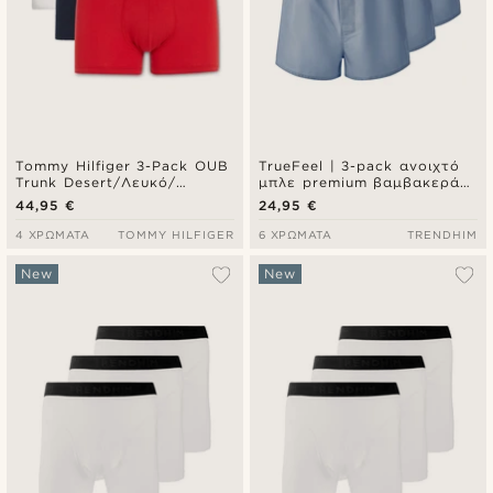
Tommy Hilfiger 3-Pack OUB
TrueFeel | 3-pack ανοιχτό
Trunk Desert/Λευκό/
μπλε premium βαμβακερά
Κόκκινο
μποξεράκια με άνετη
44,95 €
24,95 €
εφαρμογή
4 ΧΡΏΜΑΤΑ
TOMMY HILFIGER
6 ΧΡΏΜΑΤΑ
TRENDHIM
New
New