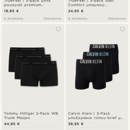
TrueFeel | 3-pack μπλε
TrueFeel | 3-pack λαδί
ρουαγιάλ premium
Comfort μπαμπού
βαμβακερά μποξεράκια
μποξεράκια τύπου brief
19,95 €
24,95 €
τύπου brief
6 ΧΡΏΜΑΤΑ
TRENDHIM
6 ΧΡΏΜΑΤΑ
TRENDHIM
Tommy HIlfiger 3-Pack WB
Calvin Klein | 3-Pack
Trunk Μαύρο
μποξεράκια τύπου brief με
logo
44,95 €
39,95 €