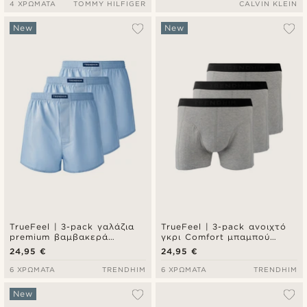
4 ΧΡΏΜΑΤΑ
TOMMY HILFIGER
CALVIN KLEIN
New
New
TrueFeel | 3-pack γαλάζια
TrueFeel | 3-pack ανοιχτό
premium βαμβακερά
γκρι Comfort μπαμπού
μποξεράκια με άνετη
μποξεράκια τύπου brief
24,95 €
24,95 €
εφαρμογή
6 ΧΡΏΜΑΤΑ
TRENDHIM
6 ΧΡΏΜΑΤΑ
TRENDHIM
New