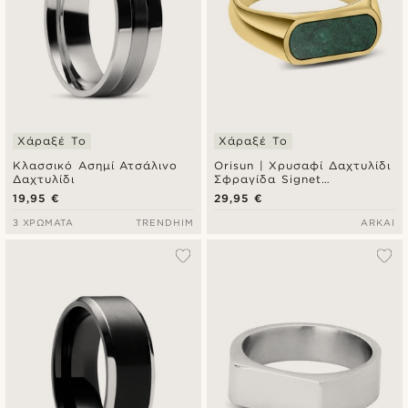
Χάραξέ Το
Χάραξέ Το
Κλασσικό Ασημί Ατσάλινο
Orisun | Χρυσαφί Δαχτυλίδι
Δαχτυλίδι
Σφραγίδα Signet
Αφρικανικός Νεφρίτης
19,95 €
29,95 €
3 ΧΡΏΜΑΤΑ
TRENDHIM
ARKAI