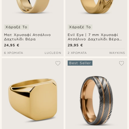
Χάραξέ Το
Χάραξέ Το
Ματ Χρυσαφί Ατσάλινο
Evil Eye | 7 mm Χρυσαφί
Δαχτυλίδι Βέρα
Ατσάλινο Δαχτυλίδι Βέρα
με Σκούρο Μπλε Ματάκι
24,95 €
29,95 €
6 ΧΡΏΜΑΤΑ
LUCLEON
2 ΧΡΏΜΑΤΑ
WAYKINS
Best Seller