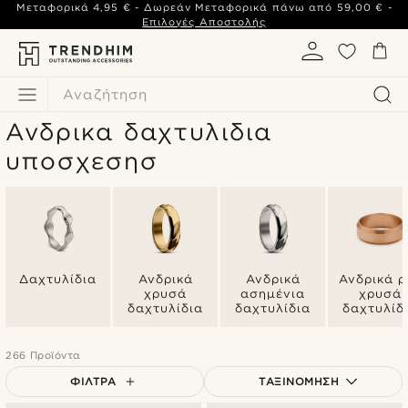
Μεταφορικά
4,95 €
- Δωρεάν Μεταφορικά πάνω από
59,00 €
-
Επιλογές Αποστολής
Αναζήτηση
Ανδρικα δαχτυλιδια
υποσχεσησ
Δαχτυλίδια
Ανδρικά
Ανδρικά
Ανδρικά ρ
χρυσά
ασημένια
χρυσά
δαχτυλίδια
δαχτυλίδια
δαχτυλίδ
266 Προϊόντα
ΦΊΛΤΡΑ
ΤΑΞΙΝΌΜΗΣΗ