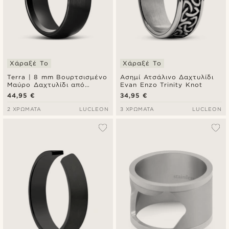
Χάραξέ Το
Χάραξέ Το
Terra | 8 mm Βουρτσισμένο
Ασημί Ατσάλινο Δαχτυλίδι
Μαύρο Δαχτυλίδι από
Evan Enzo Trinity Knot
Tungsten Carbide
44,95 €
34,95 €
2 ΧΡΏΜΑΤΑ
LUCLEON
3 ΧΡΏΜΑΤΑ
LUCLEON