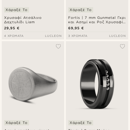
Χάραξέ Το
Χάραξέ Το
Χρυσαφί Ατσάλινο
Fortis | 7 mm Gunmetal Γκρι
Δαχτυλίδι Liam
και Ασημί και Ροζ Χρυσαφί
Δαχτυλίδι από Ατσάλι και
29,95 €
69,95 €
Τιτάνιο Double Grooved
Damascus
4 ΧΡΏΜΑΤΑ
LUCLEON
3 ΧΡΏΜΑΤΑ
LUCLEON
Χάραξέ Το
Χάραξέ Το