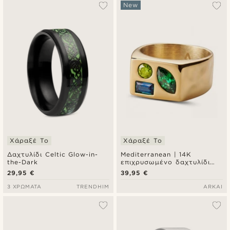
New
Χάραξέ Το
Χάραξέ Το
Δαχτυλίδι Celtic Glow-in-
Mediterranean | 14K
the-Dark
επιχρυσωμένο δαχτυλίδι
signet με πολύχρωμη
29,95 €
39,95 €
ζιρκόνια
3 ΧΡΏΜΑΤΑ
TRENDHIM
ARKAI