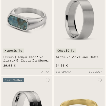
Χάραξέ Το
Χάραξέ Το
Orisun | Ασημί Ατσάλινο
Ατσάλινο Δαχτυλίδι Matte
Δαχτυλίδι Σφραγίδα Signet
Απατίτης
29,95 €
24,95 €
ARKAI
6 ΧΡΏΜΑΤΑ
LUCLEON
Best Seller