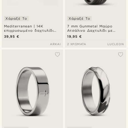
Χάραξέ Το
Χάραξέ Το
Mediterranean | 14K
7 mm Gunmetal Μαύρο
επιχρυσωμένο δαχτυλίδι
Ατσάλινο Δαχτυλίδι με
signet με trio ζιρκόνια
Μοτίβο Μαίανδρο
39,95 €
19,95 €
σμαραγδί πράσινο
ARKAI
2 ΧΡΏΜΑΤΑ
LUCLEON