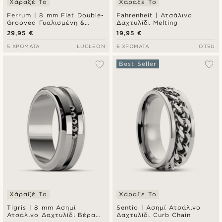
Χάραξέ Το
Χάραξέ Το
Ferrum | 8 mm Flat Double-
Fahrenheit | Ατσάλινο
Grooved Γυαλισμένη &
Δαχτυλίδι Melting
Βουρτσισμένη Μαύρη
29,95 €
19,95 €
Ατσάλινη Βέρα
5 ΧΡΏΜΑΤΑ
LUCLEON
6 ΧΡΏΜΑΤΑ
OTSU
Best Seller
Χάραξέ Το
Χάραξέ Το
Tigris | 8 mm Ασημί
Sentio | Ασημί Ατσάλινο
Ατσάλινο Δαχτυλίδι Βέρα
Δαχτυλίδι Curb Chain