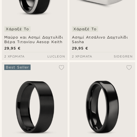
Χάραξέ Το
Χάραξέ Το
Μαύρο και Ασημί Δαχτυλίδι
Ασημί Ατσάλινο Δαχτυλίδι
Βέρα Τιτανίου Aesop Keith
Sasha
29,95 €
29,95 €
2 ΧΡΏΜΑΤΑ
LUCLEON
2 ΧΡΏΜΑΤΑ
SIDEGREN
Best Seller