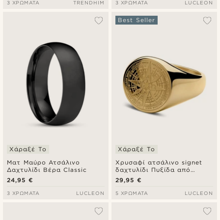
3 ΧΡΏΜΑΤΑ
TRENDHIM
3 ΧΡΏΜΑΤΑ
LUCLEON
Best Seller
Χάραξέ Το
Χάραξέ Το
Ματ Μαύρο Ατσάλινο
Χρυσαφί ατσάλινο signet
Δαχτυλίδι Βέρα Classic
δαχτυλίδι Πυξίδα από
χειρουργικό ατσάλι
24,95 €
29,95 €
3 ΧΡΏΜΑΤΑ
LUCLEON
5 ΧΡΏΜΑΤΑ
LUCLEON