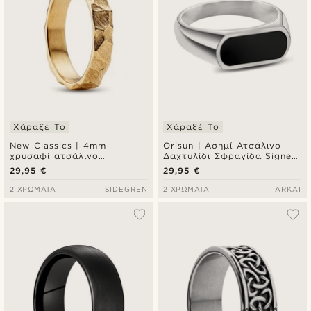
Χάραξέ Το
Χάραξέ Το
New Classics | 4mm
Orisun | Ασημί Ατσάλινο
χρυσαφί ατσάλινο
Δαχτυλίδι Σφραγίδα Signet
δαχτυλίδι με ρουστίκ
Μαύρος Όνυχας
29,95 €
29,95 €
φινίρισμα
2 ΧΡΏΜΑΤΑ
SIDEGREN
2 ΧΡΏΜΑΤΑ
ARKAI