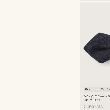
Bohemian Revolt
(4)
Tailor Toki
(2)
Premium Ποιό
Navy Μάλλινο
€
€
με Μύτες
2 ΧΡΏΜΑΤΑ