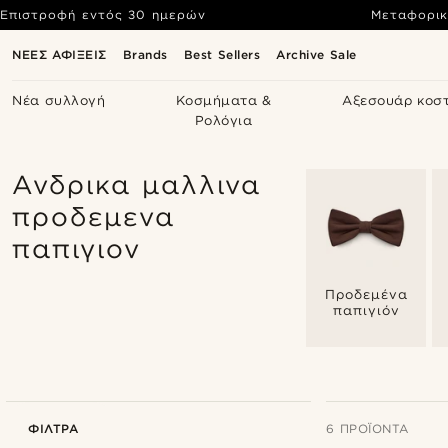
Επιστροφή εντός 30 ημερών
Μεταφορικ
ΝΕΕΣ ΑΦΙΞΕΙΣ
Brands
Best Sellers
Archive Sale
Νέα συλλογή
Κοσμήματα &
Αξεσουάρ κοσ
Ρολόγια
Ανδρικα μαλλινα
προδεμενα
παπιγιον
Προδεμένα
παπιγιόν
ΦΊΛΤΡΑ
6 ΠΡΟΪΌΝΤΑ