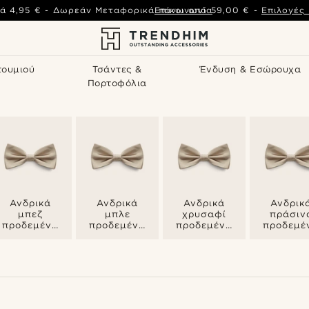
ά
4,95 €
-
Δωρεάν Μεταφορικά πάνω από
Επικοινωνία
59,00 €
-
Επιλογές
τουμιού
Τσάντες &
Ένδυση & Εσώρουχα
Πορτοφόλια
Ανδρικά
Ανδρικά
Ανδρικά
Ανδρικ
μπεζ
μπλε
χρυσαφί
πράσιν
προδεμένα
προδεμένα
προδεμένα
προδεμέ
παπιγιόν
παπιγιόν
παπιγιόν
παπιγιό