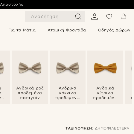
 Αποστολής
Αναζήτηση
Για τα Μάτια
Ατομική Φροντίδα
Οδηγός Δώρων
ά
Ανδρικά ροζ
Ανδρικά
Ανδρικά
α
προδεμένα
κόκκινα
κίτρινα
να
παπιγιόν
προδεμένα
προδεμένα
π
ν
παπιγιόν
παπιγιόν
ΤΑΞΙΝΌΜΗΣΗ:
ΔΗΜΟΦΙΛΈΣΤΕΡΑ