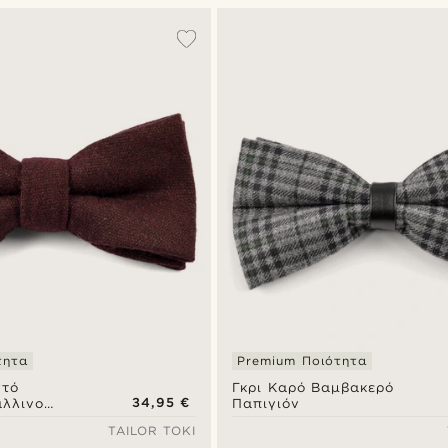
τητα
Premium Ποιότητα
ντό
Γκρι Καρό Βαμβακερό
34,95 €
λλινο
Παπιγιόν
οποίητο
TAILOR TOKI