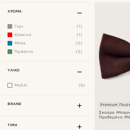
ΧΡΏΜΑ
Γκρι
(1)
Κόκκινο
(1)
Μπλε
(2)
Πράσινο
(2)
ΥΛΙΚΌ
Μαλλί
(6)
BRAND
Premium Ποιό
Σκούρο Μπορ
Προδεμένο Μά
Παπιγιόν Χειρ
ΤΙΜΉ