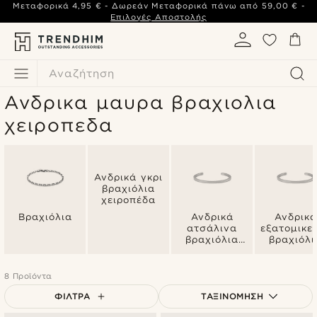
Μεταφορικά
4,95 €
- Δωρεάν Μεταφορικά πάνω από
59,00 €
-
Επιλογές Αποστολής
Αναζήτηση
Ανδρικα μαυρα βραχιολια
χειροπεδα
Ανδρικά γκρι
βραχιόλια
χειροπέδα
Βραχιόλια
Ανδρικά
Ανδρικά
ατσάλινα
εξατομικε
βραχιόλια
βραχιόλι
χειροπέδα
χειροπέδ
8 Προϊόντα
ΦΊΛΤΡΑ
ΤΑΞΙΝΌΜΗΣΗ