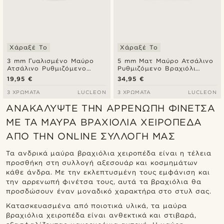
Χάραξέ Το
Χάραξέ Το
3 mm Γυαλισμένο Μαύρο
5 mm Ματ Μαύρο Ατσάλινο
Ατσάλινο Ρυθμιζόμενο
Ρυθμιζόμενο Βραχιόλι
Βραχιόλι Χειροπέδα
Χειροπέδα Angular
19,95 €
34,95 €
3 ΧΡΏΜΑΤΑ
LUCLEON
3 ΧΡΏΜΑΤΑ
LUCLEON
ΑΝΑΚΑΛΎΨΤΕ ΤΗΝ ΑΡΡΕΝΩΠΉ ΦΙΝΈΤΣΑ
ΜΕ ΤΑ ΜΑΎΡΑ ΒΡΑΧΙΌΛΙΑ ΧΕΙΡΟΠΈΔΑ
ΑΠΌ ΤΗΝ ONLINE ΣΥΛΛΟΓΉ ΜΑΣ
Τα ανδρικά μαύρα βραχιόλια χειροπέδα είναι η τέλεια
προσθήκη στη συλλογή αξεσουάρ και κοσμημάτων
κάθε άνδρα. Με την εκλεπτυσμένη τους εμφάνιση και
την αρρενωπή φινέτσα τους, αυτά τα βραχιόλια θα
προσδώσουν έναν μοναδικό χαρακτήρα στο στυλ σας.
Κατασκευασμένα από ποιοτικά υλικά, τα μαύρα
βραχιόλια χειροπέδα είναι ανθεκτικά και στιβαρά,