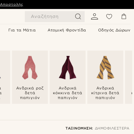
 Αποστολής
Αναζήτηση
Για τα Μάτια
Ατομική Φροντίδα
Οδηγός Δώρων
ά
Ανδρικά ροζ
Ανδρικά
Ανδρικά
α
δετά
κόκκινα δετά
κίτρινα δετά
κ
παπιγιόν
παπιγιόν
παπιγιόν
ν
ΤΑΞΙΝΌΜΗΣΗ:
ΔΗΜΟΦΙΛΈΣΤΕΡΑ