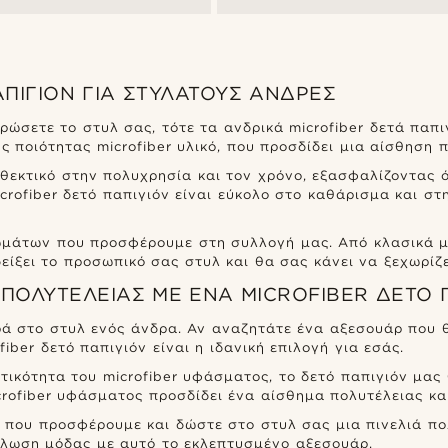
ΑΠΙΓΙΌΝ ΓΙΑ ΣΤΥΛΆΤΟΥΣ ΆΝΔΡΕΣ
ώσετε το στυλ σας, τότε τα ανδρικά microfiber δετά παπιγι
 ποιότητας microfiber υλικό, που προσδίδει μια αίσθηση 
ανθεκτικό στην πολυχρησία και τον χρόνο, εξασφαλίζοντας 
crofiber δετό παπιγιόν είναι εύκολο στο καθάρισμα και στ
ωμάτων που προσφέρουμε στη συλλογή μας. Από κλασικά μο
δείξει το προσωπικό σας στυλ και θα σας κάνει να ξεχωρίζε
 ΠΟΛΥΤΈΛΕΙΑΣ ΜΕ ΈΝΑ MICROFIBER ΔΕΤΌ 
ά στο στυλ ενός άνδρα. Αν αναζητάτε ένα αξεσουάρ που θ
iber δετό παπιγιόν είναι η ιδανική επιλογή για εσάς.
τικότητα του microfiber υφάσματος, το δετό παπιγιόν μας
crofiber υφάσματος προσδίδει ένα αίσθημα πολυτέλειας κ
που προσφέρουμε και δώστε στο στυλ σας μια πινελιά πολυ
δήλωση μόδας με αυτό το εκλεπτυσμένο αξεσουάρ.