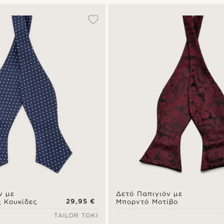
ν με
Δετό Παπιγιόν με
29,95 €
 Κουκίδες
Μπορντό Μοτίβο
TAILOR TOKI