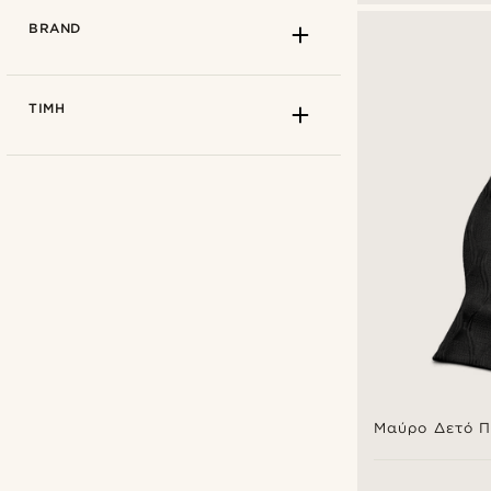
BRAND
ΤΙΜΉ
Tailor Toki
(15)
Μαύρο Δετό Π