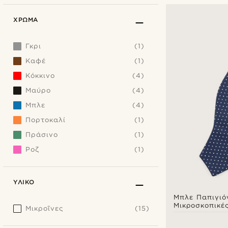
ΧΡΏΜΑ
Γκρι
(1)
Καφέ
(1)
Κόκκινο
(4)
Μαύρο
(4)
Μπλε
(4)
Πορτοκαλί
(1)
Πράσινο
(1)
Ροζ
(1)
ΥΛΙΚΌ
Μπλε Παπιγιό
Μικροσκοπικές
Μικροΐνες
(15)