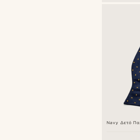
€
€
Navy Δετό Πα