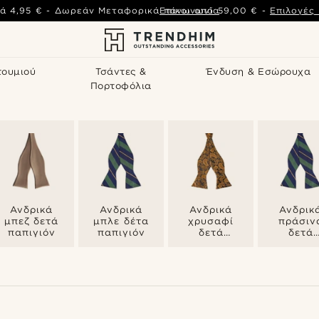
ά
4,95 €
-
Δωρεάν Μεταφορικά πάνω από
Επικοινωνία
59,00 €
-
Επιλογές
τουμιού
Τσάντες &
Ένδυση & Εσώρουχα
Πορτοφόλια
Ανδρικά
Ανδρικά
Ανδρικά
Ανδρικ
μπεζ δετά
μπλε δέτα
χρυσαφί
πράσιν
παπιγιόν
παπιγιόν
δετά
δετά
παπιγιόν
παπιγιό