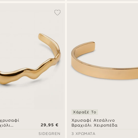
Χάραξέ Το
 χρυσαφί
Χρυσαφί Ατσάλινο
29,95 €
χιόλι
Βραχιόλι Χειροπέδα
 wavy
SIDEGREN
3 ΧΡΏΜΑΤΑ