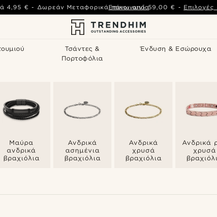
ά
4,95 €
-
Δωρεάν Μεταφορικά πάνω από
Επικοινωνία
59,00 €
-
Επιλογές
τουμιού
Τσάντες &
Ένδυση & Εσώρουχα
Πορτοφόλια
Μαύρα
Ανδρικά
Ανδρικά
Ανδρικά 
ανδρικά
ασημένια
χρυσά
χρυσά
βραχιόλια
βραχιόλια
βραχιόλια
βραχιόλ