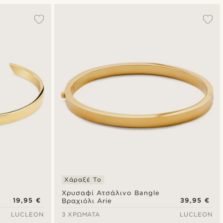
Δημοφιλέστερα
Πιο καινούρια
Φθηνότερα
Ακριβότερα
Χάραξέ Το
Χρυσαφί Ατσάλινο Bangle
19,95 €
39,95 €
Βραχιόλι Arie
LUCLEON
3 ΧΡΏΜΑΤΑ
LUCLEON