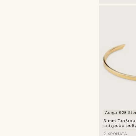
Ασήμι 925 Ster
3 mm Γυαλισμ
επίχρυσο ρυθ
βραχιόλι μαν
2 ΧΡΏΜΑΤΑ
sterling ασήμι