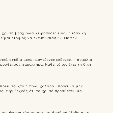
 χρυσά βραχιόλια χειροπέδες είναι η ιδανική
 είμαι έτοιμος να εντυπωσιάσω». Με την
κά σχέδια μέχρι μοντέρνες εκδοχές, η ποικιλία
προσθέτουν χαρακτήρα. Κάθε τύπος έχει τη δική
ι πολύ σφιχτό ή πολύ χαλαρό μπορεί να μην
ος. Μην ξεχνάς ότι το χρυσό προσθέτει μια
 κομψό πουκάμισο για μια βραδινή έξοδο ή με