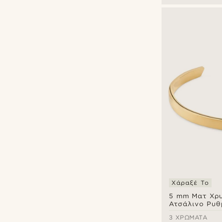
Χάραξέ Το
5 mm Ματ Χρ
Ατσάλινο Ρυθ
Βραχιόλι Χει
3 ΧΡΏΜΑΤΑ