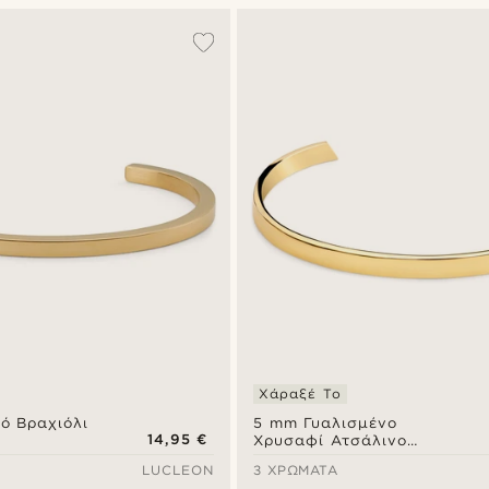
Χάραξέ Το
ό Βραχιόλι
5 mm Γυαλισμένο
14,95 €
Χρυσαφί Ατσάλινο
Ρυθμιζόμενο Βραχιόλι
LUCLEON
3 ΧΡΏΜΑΤΑ
Χειροπέδα