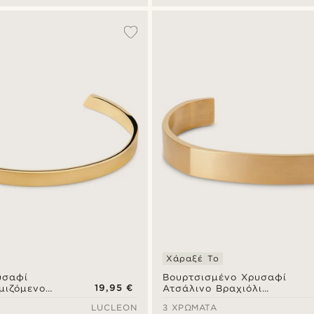
Χάραξέ Το
υσαφί
Βουρτσισμένο Χρυσαφί
19,95 €
μιζόμενο
Ατσάλινο Βραχιόλι
ροπέδα
Χειροπέδα
LUCLEON
3 ΧΡΏΜΑΤΑ