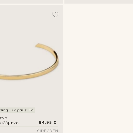
ling
Χάραξέ Το
ένο
94,95 €
μιζόμενο
σέτα από
SIDEGREN
 925