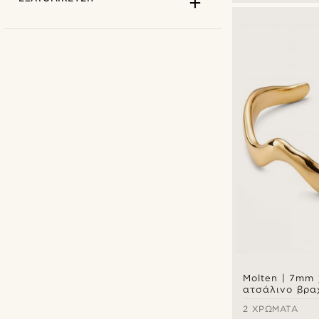
Fort Tempus
(1)
Lucleon
(7)
Sidegren
(5)
€
€
Τύποι εξατομίκευσης
Molten | 7mm
Χάραξη
(8)
ατσάλινο βρα
μανσέτα bold
2 ΧΡΏΜΑΤΑ