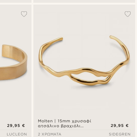
Molten | 15mm χρυσαφί
29,95 €
29,95 €
ατσάλινο βραχιόλι
μανσέτα wavy
LUCLEON
2 ΧΡΏΜΑΤΑ
SIDEGREN