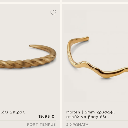
ιόλι Σπιράλ
Molten | 5mm χρυσαφί
19,95 €
ατσάλινο βραχιόλι
μανσέτα bold wavy
FORT TEMPUS
2 ΧΡΏΜΑΤΑ