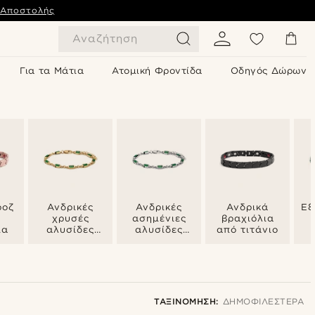
 Αποστολής
Αναζήτηση
Για τα Μάτια
Ατομική Φροντίδα
Οδηγός Δώρων
ροζ
Ανδρικές
Ανδρικές
Ανδρικά
Εξ
χρυσές
ασημένιες
βραχιόλια
ια
αλυσίδες
αλυσίδες
από τιτάνιο
χεριού
χεριού
ΤΑΞΙΝΌΜΗΣΗ:
ΔΗΜΟΦΙΛΈΣΤΕΡΑ