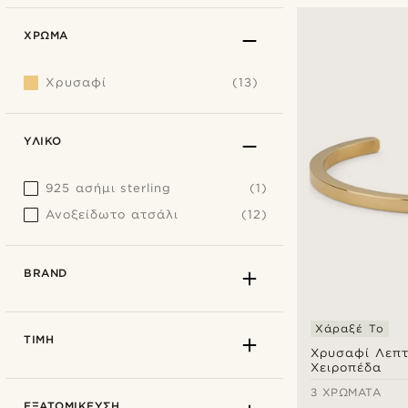
ΧΡΏΜΑ
Χρυσαφί
(13)
ΥΛΙΚΌ
925 ασήμι sterling
(1)
Ανοξείδωτο ατσάλι
(12)
BRAND
Χάραξέ Το
ΤΙΜΉ
Χρυσαφί Λεπτ
Χειροπέδα
3 ΧΡΏΜΑΤΑ
ΕΞΑΤΟΜΊΚΕΥΣΗ