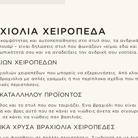
ΧΙΟΛΙΑ ΧΕΙΡΟΠΕΔΑ
 κομψότητας και αυτοπεποίθησης στο στυλ σου, τα ανδρικά
σουάρ – είναι δηλώσεις στυλ που φωνάζουν «είμαι εδώ και
ωπικότητά σου και να αναδείξεις την ανδρική σου γοητεία.
ΛΙΏΝ ΧΕΙΡΟΠΈΔΩΝ
ολιών χειροπέδων που μπορείς να εξερευνήσεις. Από κλασι
 βραχιόλια με απλές γραμμές ή πιο περίπλοκα σχέδια που 
ικές περιστάσεις.
 ΚΑΤΆΛΛΗΛΟΥ ΠΡΟΪΌΝΤΟΣ
θος και το στυλ που σου ταιριάζει. Ένα βραχιόλι που είνα
α και βρες αυτό που σε κάνει να νιώθεις άνετα και σίγουρ
 σε κάνει να νιώθεις σαν βασιλιάς.
ΡΙΚΆ ΧΡΥΣΆ ΒΡΑΧΙΌΛΙΑ ΧΕΙΡΟΠΈΔΕΣ
ν να φορεθούν σε πολλές περιστάσεις. Συνδύασέ τα με ένα