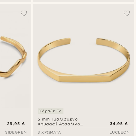
Χάραξέ Το
5 mm Γυαλισμένο
29,95 €
34,95 €
Χρυσαφί Ατσάλινο
Ρυθμιζόμενο Βραχιόλι
SIDEGREN
3 ΧΡΏΜΑΤΑ
LUCLEON
Χειροπέδα Angular