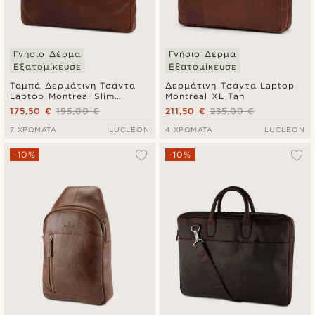
Γνήσιο Δέρμα
Γνήσιο Δέρμα
Εξατομίκευσε
Εξατομίκευσε
Ταμπά Δερμάτινη Τσάντα
Δερμάτινη Τσάντα Laptop
Laptop Montreal Slim
Montreal XL Tan
Executive 15"
175,50 €
195,00 €
211,50 €
235,00 €
7 ΧΡΏΜΑΤΑ
LUCLEON
4 ΧΡΏΜΑΤΑ
LUCLEON
-10%
-10%