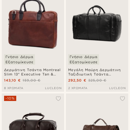
Γνήσιο Δέρμα
Γνήσιο Δέρμα
Εξατομίκευσε
Εξατομίκευσε
Δερμάτινη Τσάντα Montreal
Μεγάλη Μαύρη Δερμάτινη
Slim 13" Executive Tan &
Ταξιδιωτική Τσάντα
Black
Montreal Weekender
143,10 €
159,00 €
292,50 €
325,00 €
8 ΧΡΏΜΑΤΑ
LUCLEON
2 ΧΡΏΜΑΤΑ
LUCLEON
-10%