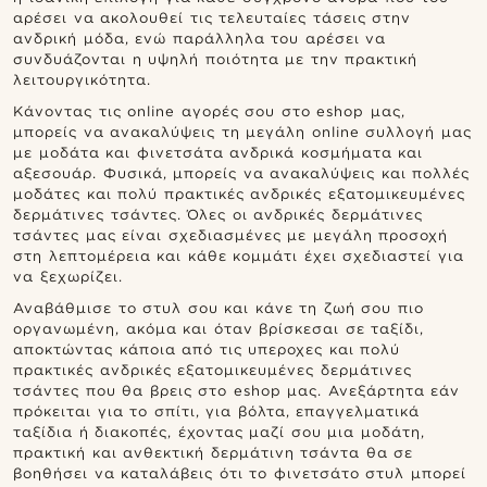
αρέσει να ακολουθεί τις τελευταίες τάσεις στην
ανδρική μόδα, ενώ παράλληλα του αρέσει να
συνδυάζονται η υψηλή ποιότητα με την πρακτική
λειτουργικότητα.
Κάνοντας τις online αγορές σου στο eshop μας,
μπορείς να ανακαλύψεις τη μεγάλη online συλλογή μας
με μοδάτα και φινετσάτα ανδρικά κοσμήματα και
αξεσουάρ. Φυσικά, μπορείς να ανακαλύψεις και πολλές
μοδάτες και πολύ πρακτικές ανδρικές εξατομικευμένες
δερμάτινες τσάντες. Όλες οι ανδρικές δερμάτινες
τσάντες μας είναι σχεδιασμένες με μεγάλη προσοχή
στη λεπτομέρεια και κάθε κομμάτι έχει σχεδιαστεί για
να ξεχωρίζει.
Αναβάθμισε το στυλ σου και κάνε τη ζωή σου πιο
οργανωμένη, ακόμα και όταν βρίσκεσαι σε ταξίδι,
αποκτώντας κάποια από τις υπεροχες και πολύ
πρακτικές ανδρικές εξατομικευμένες δερμάτινες
τσάντες που θα βρεις στο eshop μας. Ανεξάρτητα εάν
πρόκειται για το σπίτι, για βόλτα, επαγγελματικά
ταξίδια ή διακοπές, έχοντας μαζί σου μια μοδάτη,
πρακτική και ανθεκτική δερμάτινη τσάντα θα σε
βοηθήσει να καταλάβεις ότι το φινετσάτο στυλ μπορεί