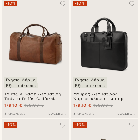
Δημοφιλέστερα
-10%
-10%
Πιο καινούρια
Φθηνότερα
Ακριβότερα
Γνήσιο Δέρμα
Γνήσιο Δέρμα
Εξατομίκευσε
Εξατομίκευσε
Ταμπά & Καφέ Δερμάτινη
Μαύρος Δερμάτινος
Τσάντα Duffel California
Χαρτοφύλακας Laptop
Scott
179,10 €
199,00 €
179,10 €
199,00 €
8 ΧΡΏΜΑΤΑ
LUCLEON
3 ΧΡΏΜΑΤΑ
LUCLEON
-10%
-10%