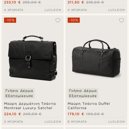
Compact
233,10 €
259,00 €
211,50 €
235,00 €
4 ΧΡΏΜΑΤΑ
LUCLEON
4 ΧΡΏΜΑΤΑ
LUCLEON
-10%
-10%
Γνήσιο Δέρμα
Γνήσιο Δέρμα
Εξατομίκευσε
Εξατομίκευσε
Μαύρη Δερμάτινη Τσάντα
Μαύρη Τσάντα Duffel
Montreal Luxury Satchel
California
224,10 €
249,00 €
179,10 €
199,00 €
3 ΧΡΏΜΑΤΑ
LUCLEON
8 ΧΡΏΜΑΤΑ
LUCLEON