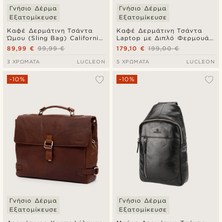
Γνήσιο Δέρμα
Γνήσιο Δέρμα
Εξατομίκευσε
Εξατομίκευσε
Καφέ Δερμάτινη Τσάντα
Καφέ Δερμάτινη Τσάντα
Ώμου (Sling Bag) California
Laptop με Διπλό Φερμουάρ
Mini
Montreal Executive
89,99 €
99,99 €
179,10 €
199,00 €
3 ΧΡΏΜΑΤΑ
LUCLEON
5 ΧΡΏΜΑΤΑ
LUCLEON
-10%
-10%
Γνήσιο Δέρμα
Γνήσιο Δέρμα
Εξατομίκευσε
Εξατομίκευσε