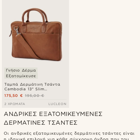
Γνήσιο Δέρμα
Εξατομίκευσε
Ταμπά Δερμάτινη Τσάντα
Cambodia 13" Slim
Executive
175,50 €
195,00 €
2 ΧΡΏΜΑΤΑ
LUCLEON
ΑΝΔΡΙΚΈΣ ΕΞΑΤΟΜΙΚΕΥΜΈΝΕΣ
ΔΕΡΜΆΤΙΝΕΣ ΤΣΆΝΤΕΣ
Οι ανδρικές εξατομικευμένες δερμάτινες τσάντες είναι
η ιδανική επιλογή για κάθε σύγχρονο άνδρα που του