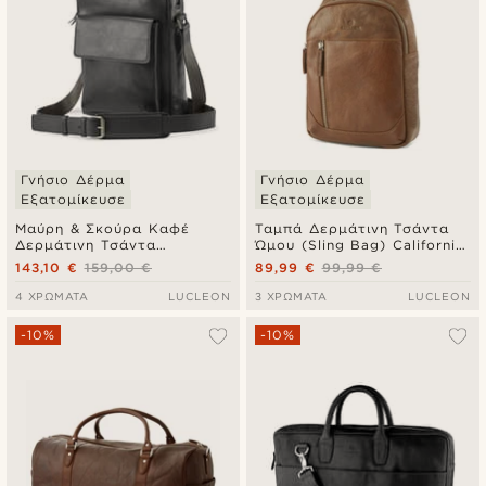
Γνήσιο Δέρμα
Γνήσιο Δέρμα
Εξατομίκευσε
Εξατομίκευσε
Μαύρη & Σκούρα Καφέ
Ταμπά Δερμάτινη Τσάντα
Δερμάτινη Τσάντα
Ώμου (Sling Bag) California
Crossbody Laurie
Mini
143,10 €
159,00 €
89,99 €
99,99 €
4 ΧΡΏΜΑΤΑ
LUCLEON
3 ΧΡΏΜΑΤΑ
LUCLEON
-10%
-10%