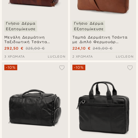
Γνήσιο Δέρμα
Γνήσιο Δέρμα
Εξατομίκευσε
Εξατομίκευσε
Μεγάλη Δερμάτινη
Ταμπά Δερμάτινη Τσάντα
Ταξιδιωτική Τσάντα
με Διπλό Φερμουάρ
Montreal Tan Duffel
Cambodia Executive
292,50 €
325,00 €
224,10 €
249,00 €
3 ΧΡΏΜΑΤΑ
LUCLEON
2 ΧΡΏΜΑΤΑ
LUCLEON
-10%
-10%