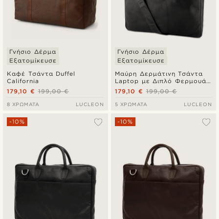
Γνήσιο Δέρμα
Γνήσιο Δέρμα
Εξατομίκευσε
Εξατομίκευσε
Καφέ Τσάντα Duffel
Μαύρη Δερμάτινη Τσάντα
California
Laptop με Διπλό Φερμουάρ
Montreal Executive
179,10 €
199,00 €
179,10 €
199,00 €
8 ΧΡΏΜΑΤΑ
LUCLEON
5 ΧΡΏΜΑΤΑ
LUCLEON
-10%
-10%