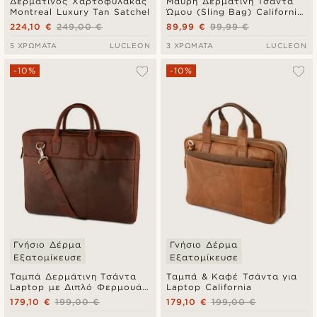
Δερμάτινος Χαρτοφύλακας
Μαύρη Δερμάτινη Τσάντα
Montreal Luxury Tan Satchel
Ώμου (Sling Bag) California
Mini
224,10 €
249,00 €
89,99 €
99,99 €
5 ΧΡΏΜΑΤΑ
LUCLEON
3 ΧΡΏΜΑΤΑ
LUCLEON
-10%
-10%
Γνήσιο Δέρμα
Γνήσιο Δέρμα
Εξατομίκευσε
Εξατομίκευσε
Ταμπά Δερμάτινη Τσάντα
Ταμπά & Καφέ Τσάντα για
Laptop με Διπλό Φερμουάρ
Laptop California
Montreal Executive
179,10 €
199,00 €
179,10 €
199,00 €