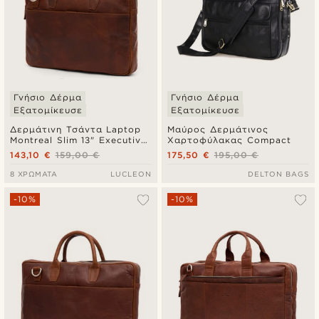
Γνήσιο Δέρμα
Γνήσιο Δέρμα
Εξατομίκευσε
Εξατομίκευσε
Δερμάτινη Τσάντα Laptop
Μαύρος Δερμάτινος
Montreal Slim 13" Executive
Χαρτοφύλακας Compact
Tan
143,10 €
159,00 €
175,50 €
195,00 €
8 ΧΡΏΜΑΤΑ
LUCLEON
DELTON BAGS
-10%
-10%