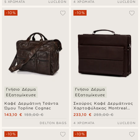
5 ΧΡΏΜΑΤΑ
LUCLEON
4 ΧΡΏΜΑΤΑ
LUCLEON
-10%
-10%
Γνήσιο Δέρμα
Γνήσιο Δέρμα
Εξατομίκευσε
Εξατομίκευσε
Καφέ Δερμάτινη Τσάντα
Σκούρος Καφέ Δερμάτινος
Ώμου Topline Cognac
Χαρτοφύλακας Montreal
Compact
143,10 €
159,00 €
233,10 €
259,00 €
DELTON BAGS
4 ΧΡΏΜΑΤΑ
LUCLEON
-10%
-10%