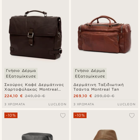
Γνήσιο Δέρμα
Γνήσιο Δέρμα
Εξατομίκευσε
Εξατομίκευσε
Σκούρος Καφέ Δερμάτινος
Δερμάτινη Ταξιδιωτική
Χαρτοφύλακας Montreal
Τσάντα Montreal Tan
Luxury Satchel
224,10 €
249,00 €
269,10 €
299,00 €
3 ΧΡΏΜΑΤΑ
LUCLEON
3 ΧΡΏΜΑΤΑ
LUCLEON
-10%
-10%