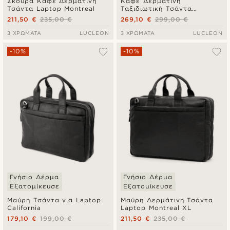
Σκούρα Καφέ Δερμάτινη
Καφέ Δερμάτινη
Τσάντα Laptop Montreal
Ταξιδιωτική Τσάντα
Montreal Combi
211,50 €
235,00 €
269,10 €
299,00 €
3 ΧΡΏΜΑΤΑ
LUCLEON
3 ΧΡΏΜΑΤΑ
LUCLEON
-10%
-10%
Γνήσιο Δέρμα
Γνήσιο Δέρμα
Εξατομίκευσε
Εξατομίκευσε
Μαύρη Τσάντα για Laptop
Μαύρη Δερμάτινη Τσάντα
California
Laptop Montreal XL
179,10 €
199,00 €
211,50 €
235,00 €