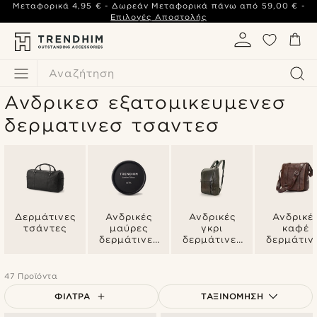
Μεταφορικά
4,95 €
- Δωρεάν Μεταφορικά πάνω από
59,00 €
-
Επιλογές Αποστολής
Αναζήτηση
Ανδρικεσ εξατομικευμενεσ
δερματινεσ τσαντεσ
Δερμάτινες
Ανδρικές
Ανδρικές
Ανδρικέ
τσάντες
μαύρες
γκρι
καφέ
δερμάτινες
δερμάτινες
δερμάτιν
τσάντες
τσάντες
τσάντες
47 Προϊόντα
ΦΊΛΤΡΑ
ΤΑΞΙΝΌΜΗΣΗ