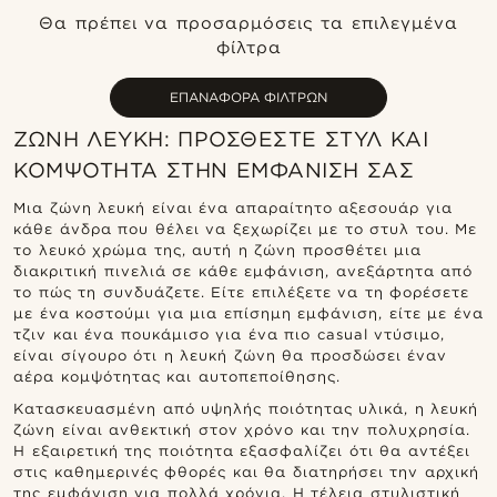
Πιο καινούρια
Θα πρέπει να προσαρμόσεις τα επιλεγμένα
Φθηνότερα
φίλτρα
Ακριβότερα
ΕΠΑΝΑΦΟΡΆ ΦΊΛΤΡΩΝ
ΖΏΝΗ ΛΕΥΚΉ: ΠΡΟΣΘΈΣΤΕ ΣΤΥΛ ΚΑΙ
ΚΟΜΨΌΤΗΤΑ ΣΤΗΝ ΕΜΦΆΝΙΣΉ ΣΑΣ
Μια ζώνη λευκή είναι ένα απαραίτητο αξεσουάρ για
κάθε άνδρα που θέλει να ξεχωρίζει με το στυλ του. Με
το λευκό χρώμα της, αυτή η ζώνη προσθέτει μια
διακριτική πινελιά σε κάθε εμφάνιση, ανεξάρτητα από
το πώς τη συνδυάζετε. Είτε επιλέξετε να τη φορέσετε
με ένα κοστούμι για μια επίσημη εμφάνιση, είτε με ένα
τζιν και ένα πουκάμισο για ένα πιο casual ντύσιμο,
είναι σίγουρο ότι η λευκή ζώνη θα προσδώσει έναν
αέρα κομψότητας και αυτοπεποίθησης.
Κατασκευασμένη από υψηλής ποιότητας υλικά, η λευκή
ζώνη είναι ανθεκτική στον χρόνο και την πολυχρησία.
Η εξαιρετική της ποιότητα εξασφαλίζει ότι θα αντέξει
στις καθημερινές φθορές και θα διατηρήσει την αρχική
της εμφάνιση για πολλά χρόνια. Η τέλεια στυλιστική