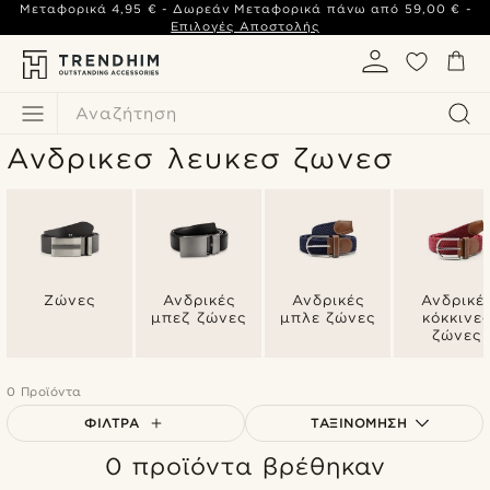
Μεταφορικά
4,95 €
- Δωρεάν Μεταφορικά πάνω από
59,00 €
-
Επιλογές Αποστολής
Αναζήτηση
Ανδρικεσ λευκεσ ζωνεσ
Ζώνες
Ανδρικές
Ανδρικές
Ανδρικέ
μπεζ ζώνες
μπλε ζώνες
κόκκινε
ζώνες
0 Προϊόντα
ΦΊΛΤΡΑ
ΤΑΞΙΝΌΜΗΣΗ
0 προϊόντα βρέθηκαν
Δημοφιλέστερα