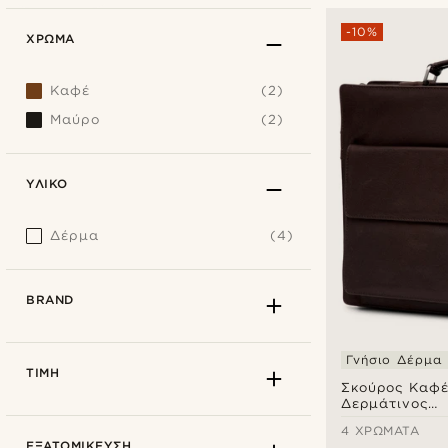
-10%
ΧΡΏΜΑ
Καφέ
(2)
Μαύρο
(2)
ΥΛΙΚΌ
Δέρμα
(4)
BRAND
Γνήσιο Δέρμα
ΤΙΜΉ
Σκούρος Καφ
Δερμάτινος
Χαρτοφύλακας
4 ΧΡΏΜΑΤΑ
Compact
ΕΞΑΤΟΜΊΚΕΥΣΗ