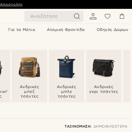
 Αποστολής
Αναζήτηση
Για τα Μάτια
Ατομική Φροντίδα
Οδηγός Δώρων
α
Ανδρικές
Ανδρικές
Ανδρικές
ικής
μπεζ
μπλε
γκρι τσάντες
ς
τσάντες
τσάντες
ΤΑΞΙΝΌΜΗΣΗ:
ΔΗΜΟΦΙΛΈΣΤΕΡΑ