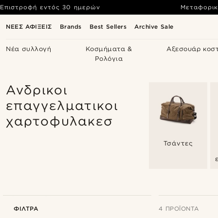
Επιστροφή εντός 30 ημερών
Μεταφορικ
ΝΕΕΣ ΑΦΙΞΕΙΣ
Brands
Best Sellers
Archive Sale
Νέα συλλογή
Κοσμήματα &
Αξεσουάρ κοσ
Ρολόγια
Ανδρικοι
επαγγελματικοι
χαρτοφυλακεσ
Τσάντες
ΦΊΛΤΡΑ
4 ΠΡΟΪΌΝΤΑ