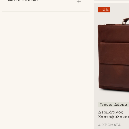
-10%
Lucleon
(4)
€
€
Τύποι εξατομίκευσης
Γνήσιο Δέρμα
Δερμάτινος
Deboss
(3)
Χαρτοφύλακας
Tan Compact
4 ΧΡΏΜΑΤΑ