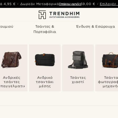
ά
4,95 €
-
Δωρεάν Μεταφορικά πάνω από
Επικοινωνία
59,00 €
-
Επιλογές
τουμιού
Τσάντες &
Ένδυση & Εσώρουχα
Πορτοφόλια
Ανδρικές
Ανδρικό
Τσάντες
Τσάντ
τσάντες
τσαντάκι
χιαστί
φωτογραφ
επαγγελματικές
μέσης
μηχανή