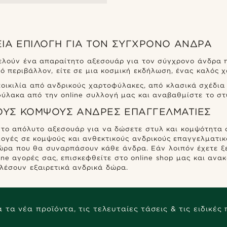
ΕΙΑ ΕΠΙΛΟΓΉ ΓΙΑ ΤΟΝ ΣΎΓΧΡΟΝΟ ΆΝΔΡΑ
ελούν ένα απαραίτητο αξεσουάρ για τον σύγχρονο άνδρα 
κό περιβάλλον, είτε σε μια κοσμική εκδήλωση, ένας καλός 
ποικιλία από ανδρικούς χαρτοφύλακες, από κλασικά σχέδια
λακα από την online συλλογή μας και αναβαθμίστε το στ
ΤΟΥΣ ΚΟΜΨΟΎΣ ΆΝΔΡΕΣ ΕΠΑΓΓΕΛΜΑΤΊΕΣ
 το απόλυτο αξεσουάρ για να δώσετε στυλ και κομψότητα 
ογές σε κομψούς και ανθεκτικούς ανδρικούς επαγγελματικο
α που θα συναρπάσουν κάθε άνδρα. Εάν λοιπόν έχετε ξεμ
ine αγορές σας, επισκεφθείτε στο online shop μας και αν
έσουν εξαιρετικά ανδρικά δώρα.
 τα νέα προϊόντα, τις τελευταίες τάσεις & τις ειδικές