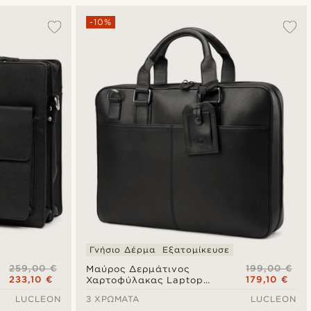
Δημοφιλέστερα
-10%
Πιο καινούρια
Φθηνότερα
Ακριβότερα
Γνήσιο Δέρμα
Εξατομίκευσε
259,00 €
199,00 €
Μαύρος Δερμάτινος
233,10 €
179,10 €
Χαρτοφύλακας Laptop
Scott
LUCLEON
3 ΧΡΏΜΑΤΑ
LUCLEON