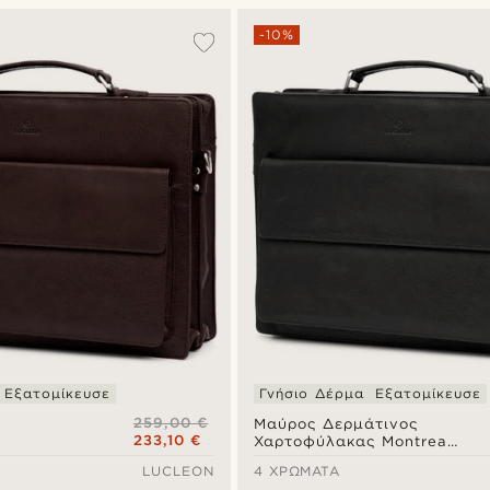
-10%
Εξατομίκευσε
Γνήσιο Δέρμα
Εξατομίκευσε
259,00 €
έ
Μαύρος Δερμάτινος
233,10 €
Χαρτοφύλακας Montreal
 Montreal
Compact
LUCLEON
4 ΧΡΏΜΑΤΑ