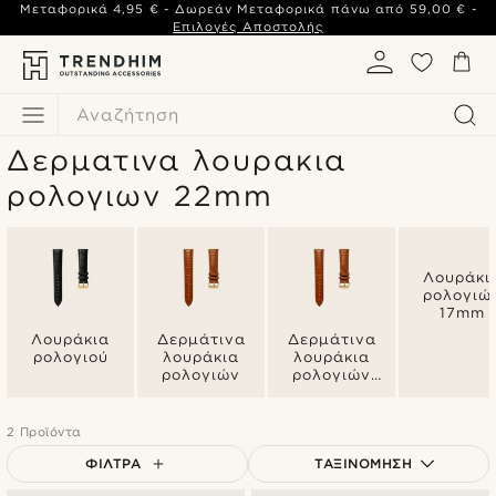
Μεταφορικά
4,95 €
- Δωρεάν Μεταφορικά πάνω από
59,00 €
-
Επιλογές Αποστολής
Αναζήτηση
Δερματινα λουρακια
ρολογιων 22mm
Λουράκι
ρολογιώ
17mm
Λουράκια
Δερμάτινα
Δερμάτινα
ρολογιού
λουράκια
λουράκια
ρολογιών
ρολογιών
20mm
2 Προϊόντα
ΦΊΛΤΡΑ
ΤΑΞΙΝΌΜΗΣΗ