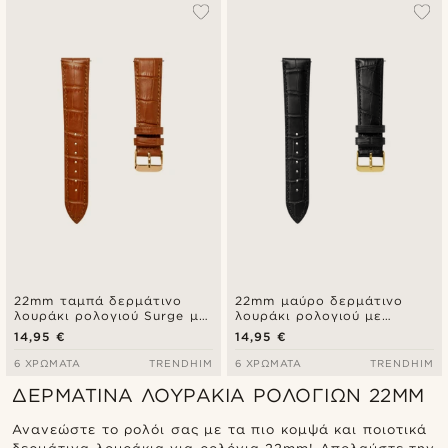
Δημοφιλέστερα
Πιο καινούρια
Φθηνότερα
Ακριβότερα
22mm ταμπά δερμάτινο
22mm μαύρο δερμάτινο
λουράκι ρολογιού Surge με
λουράκι ρολογιού με
ανάγλυφο σχέδιο κροκό και
ανάγλυφο σχέδιο κροκό και
14,95 €
14,95 €
ροζ χρυσαφί αγκράφα -
χρυσαφί αγκράφα - Quick
Quick release
release
6 ΧΡΏΜΑΤΑ
TRENDHIM
6 ΧΡΏΜΑΤΑ
TRENDHIM
ΔΕΡΜΆΤΙΝΑ ΛΟΥΡΆΚΙΑ ΡΟΛΟΓΙΏΝ 22MM
Ανανεώστε το ρολόι σας με τα πιο κομψά και ποιοτικά