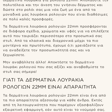
δερμάτινα λουράκια για ρολόγια 22mm! Απολαύστε την
πολυτέλεια και την άνεση του γνήσιου δέρματος και
δώστε στο ρολόι σας μια νέα ζωή με ένα από τα
μοναδικά μας λουράκια ρολογιών που είναι διαθέσιμες
σε πολύ καλές προσφορές.
Τα δερμάτινα λουράκια ρολογιών 22mm προσφέρονται
σε διάφορα σχέδια, χρώματα και υφές για να επιλέξετε
αυτό που ταιριάζει περισσότερο στο προσωπικό σας
στυλ. Από τα κλασικά και διαχρονικά μέχρι τα πιο
μοντέρνα και πρωτότυπα, έχουμε ό,τι χρειάζεστε για
να αναδείξετε την προσωπικότητά σας και να
ξεχωρίσετε.
Μην αναβάλλετε άλλο! Αποκτήστε το δερμάτινο
λουράκι ρολογιού που σας αξίζει και αναβαθμίστε το
στυλ σας σήμερα!
ΓΙΑΤΊ ΤΑ ΔΕΡΜΆΤΙΝΑ ΛΟΥΡΆΚΙΑ
ΡΟΛΟΓΙΏΝ 22MM ΕΊΝΑΙ ΑΠΑΡΑΊΤΗΤΑ
Τα δερμάτινα λουράκια ρολογιών 22mm είναι ένα από
τα πιο απαραίτητα αξεσουάρ για κάθε άνδρα. Εκτός
από τη λειτουργικότητα που παρέχουν εξασφαλίζουν
εξαιρετική εφαρμογή, εάν αυτό είναι το νούμερό σας.