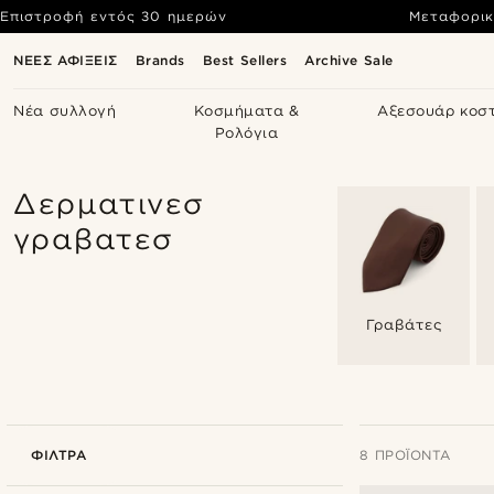
Επιστροφή εντός 30 ημερών
Μεταφορικ
ΝΕΕΣ ΑΦΙΞΕΙΣ
Brands
Best Sellers
Archive Sale
Νέα συλλογή
Κοσμήματα &
Αξεσουάρ κοσ
Ρολόγια
Δερματινεσ
γραβατεσ
Γραβάτες
ΦΊΛΤΡΑ
8 ΠΡΟΪΌΝΤΑ