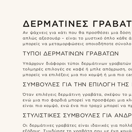
ΔΕΡΜΆΤΙΝΕΣ ΓΡΑΒΆ
Αν ψάχνεις για κάτι που θα προσθέσει μια δόση
απλώς αξεσουάρ – είναι το μυστικό όπλο κάθε ά
μπορείς να μεταμορφώσεις οποιοδήποτε σύνολο 
ΤΎΠΟΙ ΔΕΡΜΆΤΙΝΩΝ ΓΡΑΒΑΤΏΝ
Υπάρχουν διάφοροι τύποι δερμάτινων γραβατών π
τολμηρές επιλογές σε καφέ ή μπλε απόχρωση, οι
μπορείς να επιλέξεις μια πιο κομψή ή μια πιο ca
ΣΥΜΒΟΥΛΈΣ ΓΙΑ ΤΗΝ ΕΠΙΛΟΓΉ ΤΗΣ
Όταν επιλέγεις δερμάτινη γραβάτα, σκέψου το μέ
ενώ μια πιο φαρδιά μπορεί να προσφέρει μια κλ
είναι πιο κομψό, ενώ ένα πιο τραχύ μπορεί να 
ΣΤΥΛΙΣΤΙΚΈΣ ΣΥΜΒΟΥΛΈΣ ΓΙΑ ΑΝΔ
Οι δερμάτινες γραβάτες είναι ιδανικές για πολλ
εξόδους. Συνδύασε τη γραβάτα σου με ένα κομψ