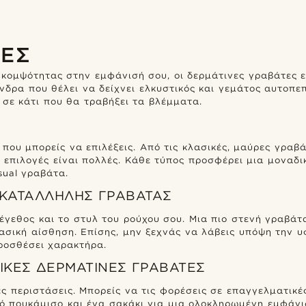
ΤΕΣ
 κομψότητας στην εμφάνισή σου, οι δερμάτινες γραβάτες εί
νδρα που θέλει να δείχνει ελκυστικός και γεμάτος αυτοπε
σε κάτι που θα τραβήξει τα βλέμματα.
ου μπορείς να επιλέξεις. Από τις κλασικές, μαύρες γραβάτ
 επιλογές είναι πολλές. Κάθε τύπος προσφέρει μια μοναδι
sual γραβάτα.
 ΚΑΤΆΛΛΗΛΗΣ ΓΡΑΒΆΤΑΣ
γεθος και το στυλ του ρούχου σου. Μια πιο στενή γραβάτα 
ασική αίσθηση. Επίσης, μην ξεχνάς να λάβεις υπόψη την υ
προσθέσει χαρακτήρα.
ΡΙΚΈΣ ΔΕΡΜΆΤΙΝΕΣ ΓΡΑΒΆΤΕΣ
ές περιστάσεις. Μπορείς να τις φορέσεις σε επαγγελματικέ
ό πουκάμισο και ένα σακάκι για μια ολοκληρωμένη εμφάνι