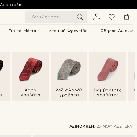
 Αποστολής
Αναζήτηση
Για τα Μάτια
Ατομική Φροντίδα
Οδηγός Δώρων
Καρό
Ροζ φλοράλ
Βαμβακερές
Μ
α
γραβάτα
γραβάτα
γραβάτες
ΤΑΞΙΝΌΜΗΣΗ:
ΔΗΜΟΦΙΛΈΣΤΕΡΑ