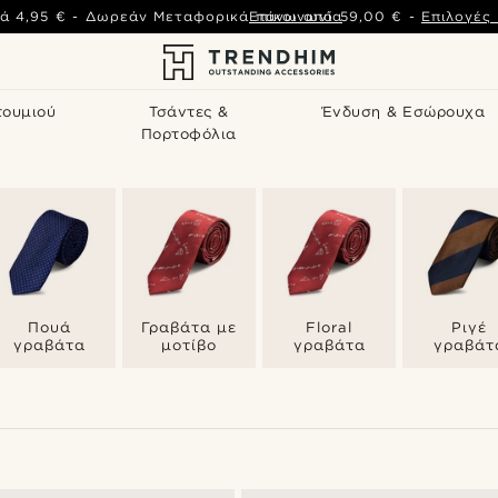
ά
4,95 €
-
Δωρεάν Μεταφορικά πάνω από
Επικοινωνία
59,00 €
-
Επιλογές
τουμιού
Τσάντες &
Ένδυση & Εσώρουχα
Πορτοφόλια
Πουά
Γραβάτα με
Floral
Ριγέ
γραβάτα
μοτίβο
γραβάτα
γραβάτ