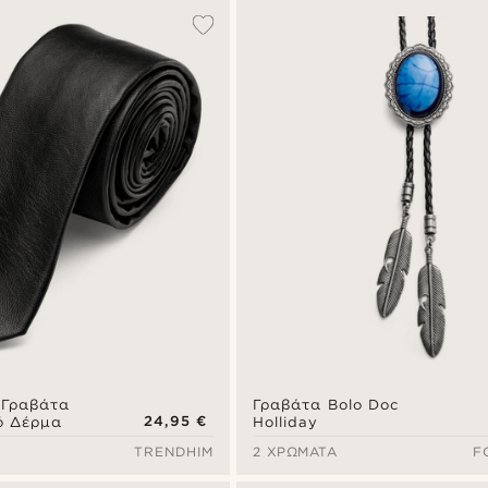
 Γραβάτα
Γραβάτα Bolo Doc
24,95 €
ό Δέρμα
Holliday
TRENDHIM
2 ΧΡΏΜΑΤΑ
F