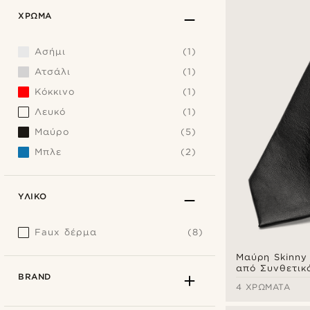
ΧΡΏΜΑ
Ασήμι
(1)
Ατσάλι
(1)
Κόκκινο
(1)
Λευκό
(1)
Μαύρο
(5)
Μπλε
(2)
ΥΛΙΚΌ
Faux δέρμα
(8)
Μαύρη Skinny
από Συνθετικ
BRAND
4 ΧΡΏΜΑΤΑ