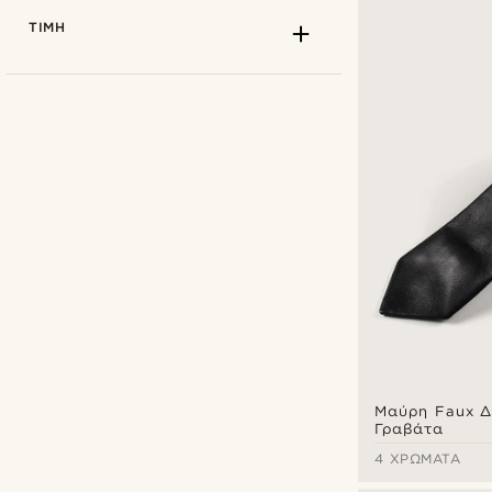
ΤΙΜΉ
Fort Tempus
(2)
Tailor Toki
(1)
Trendhim
(5)
Μαύρη Faux Δ
Γραβάτα
4 ΧΡΏΜΑΤΑ
€
€