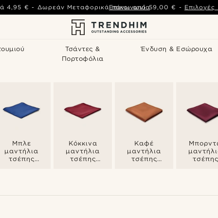
ά
4,95 €
-
Δωρεάν Μεταφορικά πάνω από
Επικοινωνία
59,00 €
-
Επιλογές
τουμιού
Τσάντες &
Ένδυση & Εσώρουχα
Πορτοφόλια
Μπλε
Κόκκινα
Καφέ
Μπορντ
μαντήλια
μαντήλια
μαντήλια
μαντήλ
τσέπης
τσέπης
τσέπης
τσέπη
(ποσέτ)
(ποσέτ)
(ποσέτ)
(ποσέτ