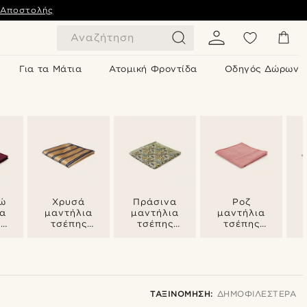
 Αποστολής
Αναζήτηση
Για τα Μάτια
Ατομική Φροντίδα
Οδηγός Δώρων
ώ
Χρυσά
Πράσινα
Ροζ
ια
μαντήλια
μαντήλια
μαντήλια
ς
τσέπης
τσέπης
τσέπης
)
(ποσέτ)
(ποσέτ)
(ποσέτ)
ΤΑΞΙΝΌΜΗΣΗ:
ΔΗΜΟΦΙΛΈΣΤΕΡΑ