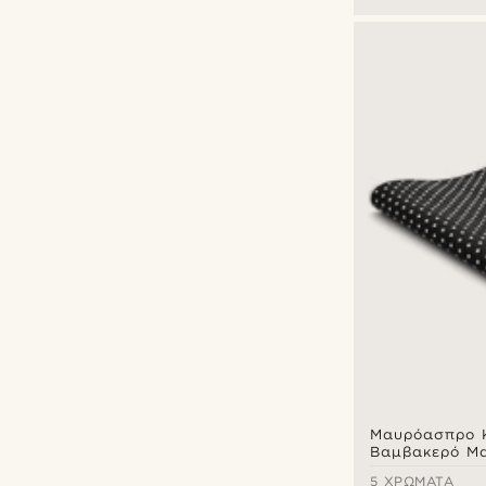
Μαυρόασπρο 
Βαμβακερό Μα
Τσέπης Τετρά
5 ΧΡΏΜΑΤΑ