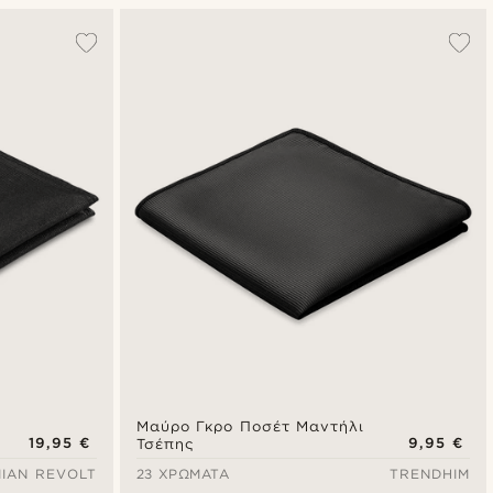
Δημοφιλέστερα
Πιο καινούρια
Φθηνότερα
Ακριβότερα
Μαύρο Γκρο Ποσέτ Μαντήλι
19,95 €
9,95 €
Τσέπης
IAN REVOLT
23 ΧΡΏΜΑΤΑ
TRENDHIM