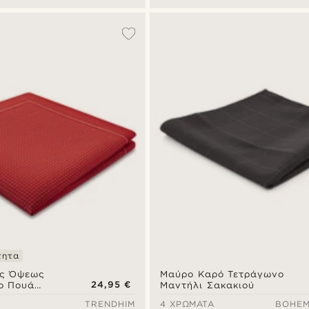
τητα
ής Όψεως
Μαύρο Καρό Τετράγωνο
24,95 €
ο Πουά
Μαντήλι Σακακιού
έτ Μαντήλι
TRENDHIM
4 ΧΡΏΜΑΤΑ
BOHEM