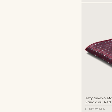
Bohemian Revolt
(22)
Tailor Toki
(12)
Trendhim
(12)
€
€
Τετράγωνο Μα
Σακακιού Red 
6 ΧΡΏΜΑΤΑ