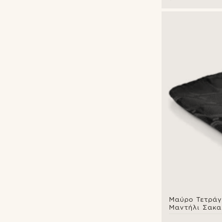
Μαύρο Τετρά
Μαντήλι Σακα
Μοτίβο