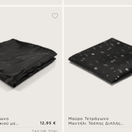
γωνο
Μαύρο Τετράγωνο
12,95 €
κιού με
Μαντήλι Τσέπης Διπλής
Όψεως Planets
TAILOR TOKI