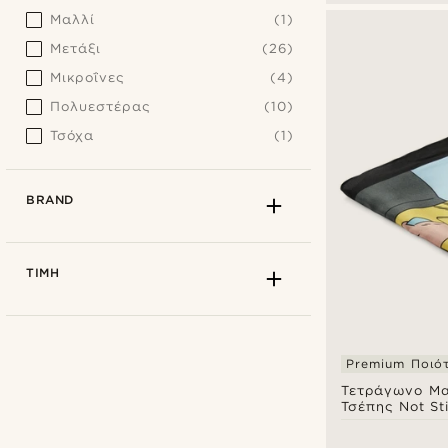
Μαλλί
(1)
Μετάξι
(26)
Μικροΐνες
(4)
Πολυεστέρας
(10)
Τσόχα
(1)
BRAND
ΤΙΜΉ
Premium Ποιό
Τετράγωνο Μα
Τσέπης Not St
Age