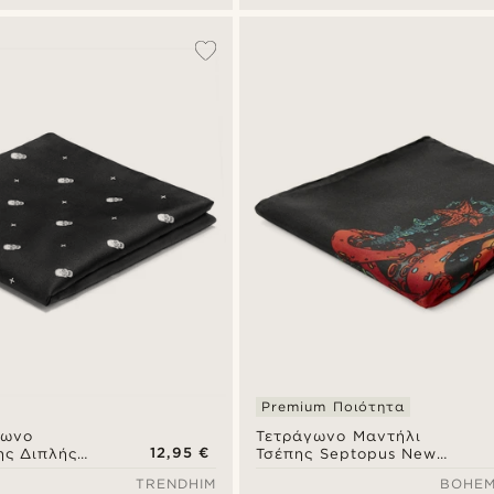
Premium Ποιότητα
γωνο
Τετράγωνο Μαντήλι
12,95 €
ης Διπλής
Τσέπης Septopus New
Age
TRENDHIM
BOHEM