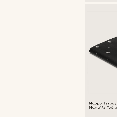
Μαύρο Τετρά
Μαντήλι Τσέπ
Όψεως Skulls