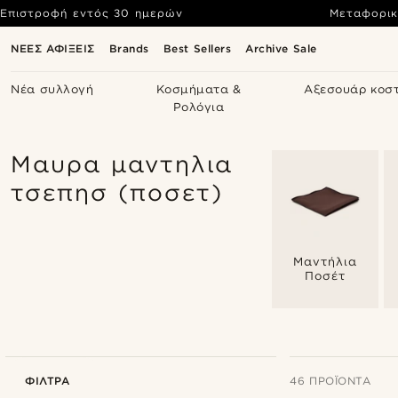
Επιστροφή εντός 30 ημερών
Μεταφορικ
ΝΕΕΣ ΑΦΙΞΕΙΣ
Brands
Best Sellers
Archive Sale
Νέα συλλογή
Κοσμήματα &
Αξεσουάρ κοσ
Ρολόγια
Μαυρα μαντηλια
τσεπησ (ποσετ)
Μαντήλια
Ποσέτ
ΦΊΛΤΡΑ
46 ΠΡΟΪΌΝΤΑ