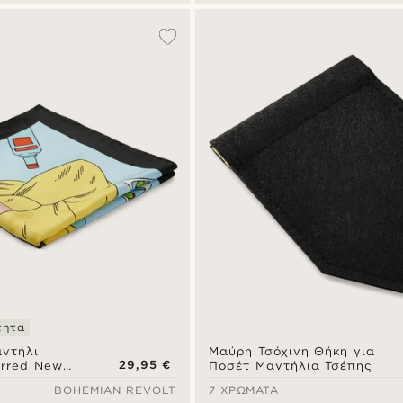
τητα
ντήλι
Μαύρη Τσόχινη Θήκη για
29,95 €
irred New
Ποσέτ Μαντήλια Τσέπης
BOHEMIAN REVOLT
7 ΧΡΏΜΑΤΑ