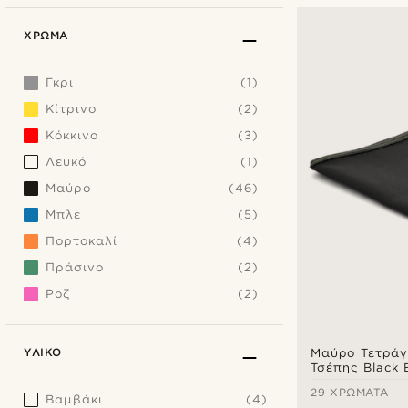
ΧΡΏΜΑ
Γκρι
(1)
Κίτρινο
(2)
Κόκκινο
(3)
Λευκό
(1)
Μαύρο
(46)
Μπλε
(5)
Πορτοκαλί
(4)
Πράσινο
(2)
Ροζ
(2)
ΥΛΙΚΌ
Μαύρο Τετράγ
Τσέπης Black 
29 ΧΡΏΜΑΤΑ
Βαμβάκι
(4)