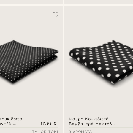
Κουκιδωτό
Μαύρο Κουκιδωτό
17,95 €
ντήλι
Βαμβακερό Μαντήλι
γωνο
Τσέπης Τετράγωνο
TAILOR TOKI
3 ΧΡΏΜΑΤΑ