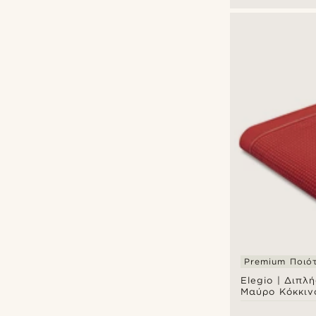
Premium Ποιό
Elegio | Διπλ
Μαύρο Κόκκιν
Μεταξωτό Ποσ