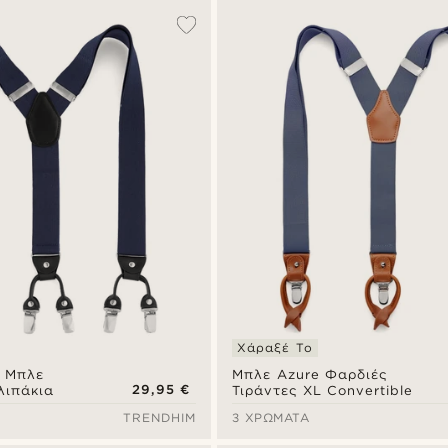
Χάραξέ Το
 Μπλε
Μπλε Azure Φαρδιές
29,95 €
λιπάκια
Τιράντες XL Convertible
TRENDHIM
3 ΧΡΏΜΑΤΑ