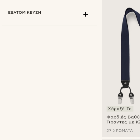
ΕΞΑΤΟΜΊΚΕΥΣΗ
BSWK
(1)
Trendhim
(21)
Χάραξέ Το
Φαρδιές Βαθύ
€
€
Τιράντες με Κ
Τύποι εξατομίκευσης
27 ΧΡΏΜΑΤΑ
Χάραξη
(16)