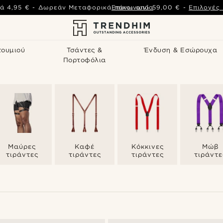
ά
4,95 €
-
Δωρεάν Μεταφορικά πάνω από
Επικοινωνία
59,00 €
-
Επιλογές
τουμιού
Τσάντες &
Ένδυση & Εσώρουχα
Πορτοφόλια
Μαύρες
Καφέ
Κόκκινες
Μώβ
τιράντες
τιράντες
τιράντες
τιράντε