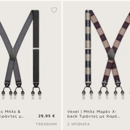
ές Μπλε &
Vexel | Μπλε Μαρέν X-
29,95 €
Τιράντες με
back Τιράντες με Καρέ
Μοτίβο
TRENDHIM
2 ΧΡΏΜΑΤΑ