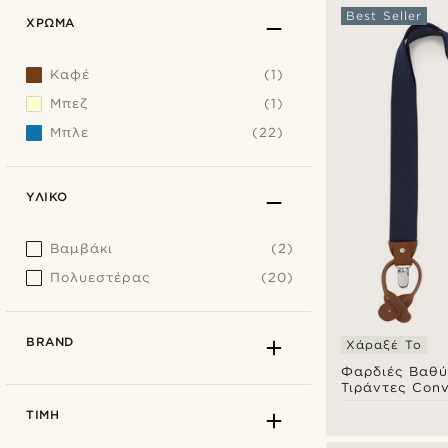
Best Seller
ΧΡΏΜΑ
Καφέ
(1)
Μπεζ
(1)
Μπλε
(22)
ΥΛΙΚΌ
Βαμβάκι
(2)
Πολυεστέρας
(20)
BRAND
Χάραξέ Το
Φαρδιές Βαθύ
Τιράντες Conv
ΤΙΜΉ