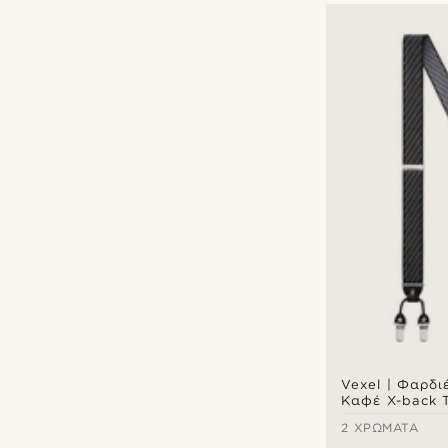
Vexel | Φαρδι
Καφέ X-back 
Ριγέ Μοτίβο
2 ΧΡΏΜΑΤΑ