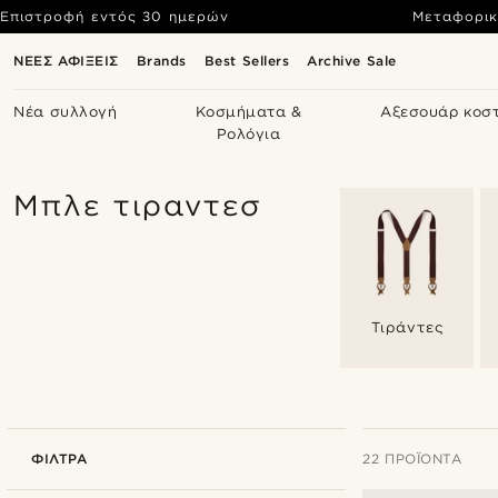
Επιστροφή εντός 30 ημερών
Μεταφορικ
ΝΕΕΣ ΑΦΙΞΕΙΣ
Brands
Best Sellers
Archive Sale
Νέα συλλογή
Κοσμήματα &
Αξεσουάρ κοσ
Ρολόγια
Μπλε τιραντεσ
Τιράντες
ΦΊΛΤΡΑ
22 ΠΡΟΪΌΝΤΑ