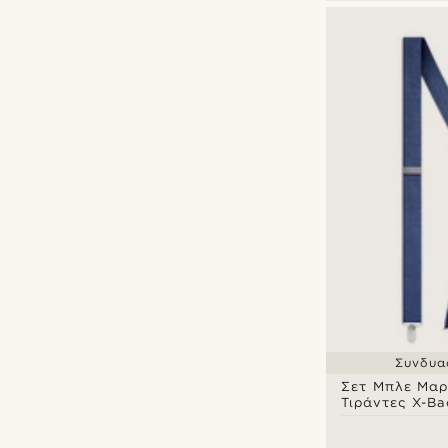
Συνδυασ
Σετ Μπλε Μαρ
Τιράντες X-Ba
Προδεμένο Πα