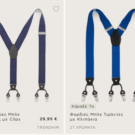
Χάραξέ Το
ρες Μπλε
Φαρδιές Μπλε Τιράντες
29,95 €
 με Clips
με Κλιπάκια
TRENDHIM
27 ΧΡΏΜΑΤΑ