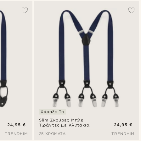
Χάραξέ Το
Slim Σκούρες Μπλε
24,95 €
24,95 €
Τιράντες με Κλιπάκια
TRENDHIM
25 ΧΡΏΜΑΤΑ
TRENDHIM