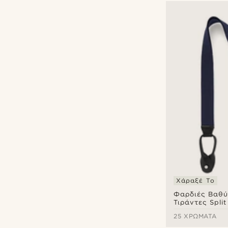
Χάραξέ Το
Φαρδιές Βαθύ
Τιράντες Split
25 ΧΡΏΜΑΤΑ