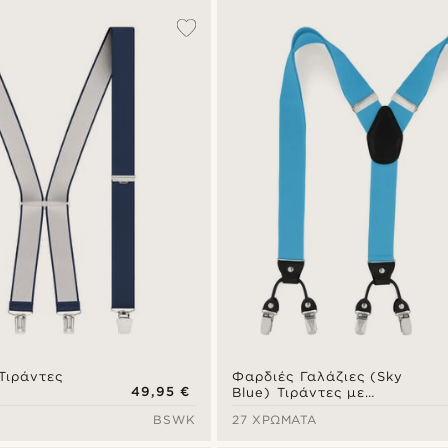
Τιράντες
Φαρδιές Γαλάζιες (Sky
49,95 €
Blue) Τιράντες με
Κλιπάκια
BSWK
27 ΧΡΏΜΑΤΑ