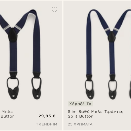
Χάραξέ Το
 Μπλε
Slim Βαθύ Μπλε Τιράντες
29,95 €
 Button
Split Button
TRENDHIM
25 ΧΡΏΜΑΤΑ