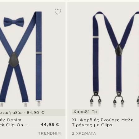
Χάραξέ Το
τική αξία - 54,90 €
έν Denim
XL Φαρδιές Σκούρες Μπλε
44,95 €
ck Clip-On &
Τιράντες με Clips
πιγιόν
TRENDHIM
2 ΧΡΏΜΑΤΑ