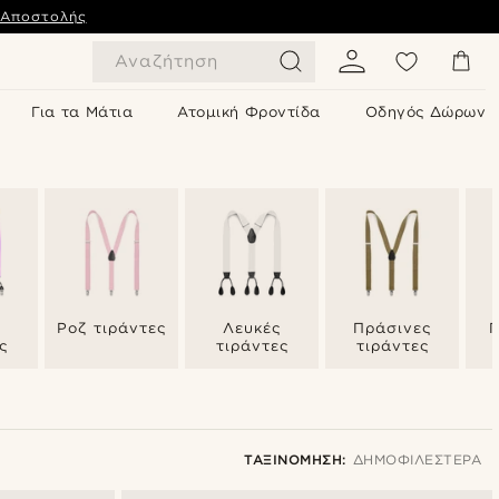
 Αποστολής
Αναζήτηση
Για τα Μάτια
Ατομική Φροντίδα
Οδηγός Δώρων
Ροζ τιράντες
Λευκές
Πράσινες
Π
ς
τιράντες
τιράντες
ΤΑΞΙΝΌΜΗΣΗ:
ΔΗΜΟΦΙΛΈΣΤΕΡΑ