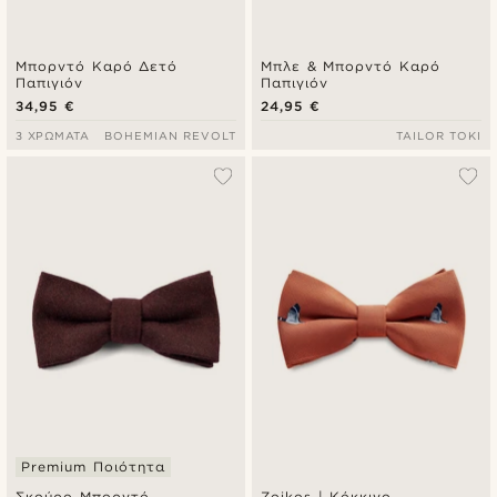
Μπορντό Καρό Δετό
Μπλε & Μπορντό Καρό
Παπιγιόν
Παπιγιόν
34,95 €
24,95 €
3 ΧΡΏΜΑΤΑ
BOHEMIAN REVOLT
TAILOR TOKI
Premium Ποιότητα
Σκούρο Μπορντό
Zoikos | Κόκκινο