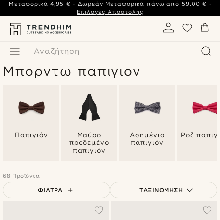
Μεταφορικά
4,95 €
- Δωρεάν Μεταφορικά πάνω από
59,00 €
-
Επιλογές Αποστολής
Αναζήτηση
Μπορντω παπιγιον
Παπιγιόν
Μαύρο
Ασημένιο
Ροζ παπιγ
προδεμένο
παπιγιόν
παπιγιόν
68 Προϊόντα
ΦΊΛΤΡΑ
ΤΑΞΙΝΌΜΗΣΗ
Δημοφιλέστερα