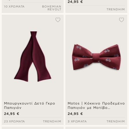
24,95 €
10 ΧΡΏΜΑΤΑ
BOHEMIAN
REVOLT
TRENDHIM
Μπουργκουντί Δετό Γκρο
Motos | Κόκκινο Προδεμένο
Παπιγιόν
Παπιγιόν με Μοτίβο
Ποδήλατα
24,95 €
24,95 €
23 ΧΡΏΜΑΤΑ
TRENDHIM
3 ΧΡΏΜΑΤΑ
TRENDHIM