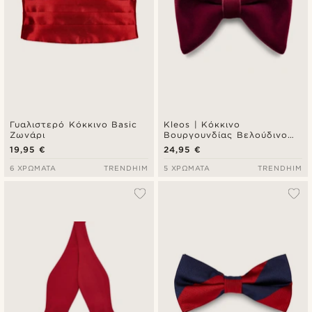
Γυαλιστερό Κόκκινο Basic
Kleos | Κόκκινο
Ζωνάρι
Βουργουνδίας Βελούδινο
Προδεμένο Παπιγιόν
19,95 €
24,95 €
Droopy
6 ΧΡΏΜΑΤΑ
TRENDHIM
5 ΧΡΏΜΑΤΑ
TRENDHIM