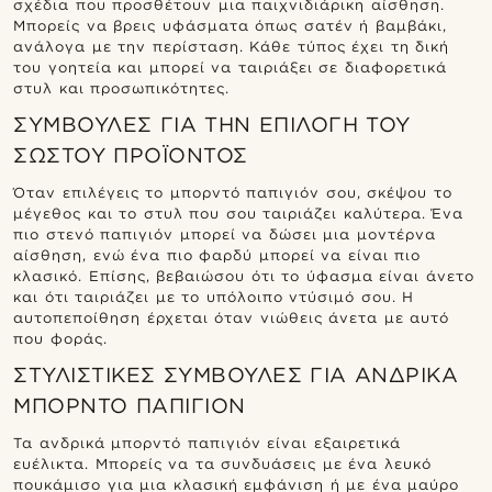
σχέδια που προσθέτουν μια παιχνιδιάρικη αίσθηση.
Μπορείς να βρεις υφάσματα όπως σατέν ή βαμβάκι,
ανάλογα με την περίσταση. Κάθε τύπος έχει τη δική
του γοητεία και μπορεί να ταιριάξει σε διαφορετικά
στυλ και προσωπικότητες.
ΣΥΜΒΟΥΛΈΣ ΓΙΑ ΤΗΝ ΕΠΙΛΟΓΉ ΤΟΥ
ΣΩΣΤΟΎ ΠΡΟΪΌΝΤΟΣ
Όταν επιλέγεις το μπορντό παπιγιόν σου, σκέψου το
μέγεθος και το στυλ που σου ταιριάζει καλύτερα. Ένα
πιο στενό παπιγιόν μπορεί να δώσει μια μοντέρνα
αίσθηση, ενώ ένα πιο φαρδύ μπορεί να είναι πιο
κλασικό. Επίσης, βεβαιώσου ότι το ύφασμα είναι άνετο
και ότι ταιριάζει με το υπόλοιπο ντύσιμό σου. Η
αυτοπεποίθηση έρχεται όταν νιώθεις άνετα με αυτό
που φοράς.
ΣΤΥΛΙΣΤΙΚΈΣ ΣΥΜΒΟΥΛΈΣ ΓΙΑ ΑΝΔΡΙΚΆ
ΜΠΟΡΝΤΌ ΠΑΠΙΓΙΌΝ
Τα ανδρικά μπορντό παπιγιόν είναι εξαιρετικά
ευέλικτα. Μπορείς να τα συνδυάσεις με ένα λευκό
πουκάμισο για μια κλασική εμφάνιση ή με ένα μαύρο