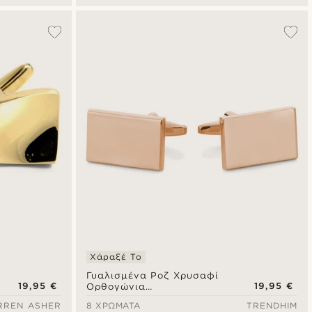
Χάραξέ Το
Γυαλισμένα Ροζ Χρυσαφί
19,95 €
19,95 €
Ορθογώνια
Μανικετόκουμπα
RREN ASHER
8 ΧΡΏΜΑΤΑ
TRENDHIM