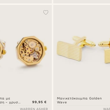
πα με
Μανικετόκουμπα Golden
99,95 €
ηση – χρυσή
Wave
ό καντράν
WARREN ASHER
WA