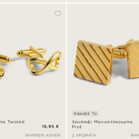
Χάραξέ Το
πα Twisted
Χρυσαφί Μανικετόκουμπα
19,95 €
Ριγέ
WARREN ASHER
2 ΧΡΏΜΑΤΑ
WA