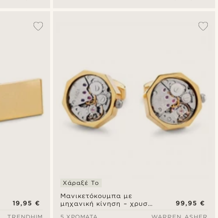
ένθετο όνυχα
Χάραξέ Το
Μανικετόκουμπα με
19,95 €
99,95 €
μηχανική κίνηση – χρυσή
κάσα με ασημένιο
TRENDHIM
5 ΧΡΏΜΑΤΑ
WARREN ASHER