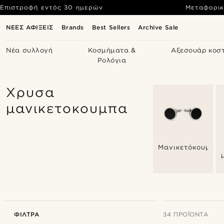
Επιστροφή εντός 30 ημερών
Μεταφορικ
ΝΕΕΣ ΑΦΙΞΕΙΣ
Brands
Best Sellers
Archive Sale
Νέα συλλογή
Κοσμήματα &
Αξεσουάρ κοσ
Ρολόγια
Χρυσα
μανικετοκουμπα
Μανικετόκουμπα
ΦΊΛΤΡΑ
34 ΠΡΟΪΌΝΤΑ