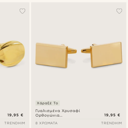
Δημοφιλέστερα
Πιο καινούρια
Φθηνότερα
Ακριβότερα
Χάραξέ Το
Γυαλισμένα Χρυσαφί
19,95 €
19,95 €
Ορθογώνια
Μανικετόκουμπα
TRENDHIM
8 ΧΡΏΜΑΤΑ
TRENDHIM