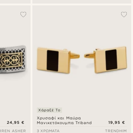
Χάραξέ Το
Χρυσαφί και Μαύρα
24,95 €
19,95 €
Μανικετόκουμπα Triband
RREN ASHER
3 ΧΡΏΜΑΤΑ
TRENDHIM