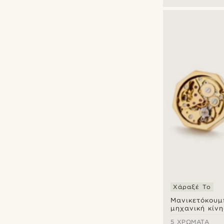
Χάραξέ Το
Μανικετόκουμ
μηχανική κίν
κάσα με χρυσ
5 ΧΡΏΜΑΤΑ