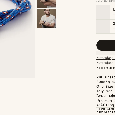
ΑΝΑΒΆΘΜΙ
Μεταφορι
Μεταφορι
ΛΕΠΤΟΜΈΡ
Ρυθμίζετ
Εύκολη ρ
One Size
Ταιριάζε
Άνετη εφ
Προσαρμό
καλύτερη
ΠΕΡΙΓΡΑΦ
ΠΡΟΔΙΑΓΡ