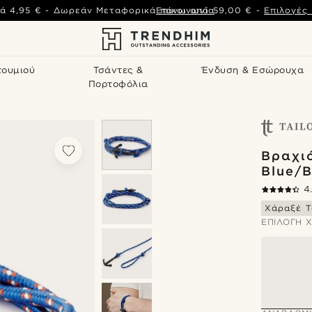
ά
4,95 €
-
Δωρεάν Μεταφορικά πάνω από
Επικοινωνία
59,00 €
-
Επιλογές
τουμιού
Τσάντες &
Ένδυση & Εσώρουχα
Πορτοφόλια
Βραχιό
Blue/B
4
Χάραξέ Τ
ΕΠΙΛΟΓΉ 