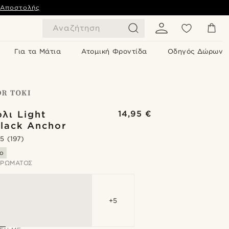
 Αποστολής
Αναζήτηση
Για τα Μάτια
Ατομική Φροντίδα
Οδηγός Δώρων
λι Light
14,95 €
lack Anchor
.5
(197)
ο
ΧΡΏΜΑΤΟΣ
+5