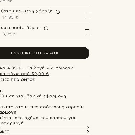
ΣΗ ΜΕ
Εξατομικευμένη χάραξη
+
14,95 €
Συσκευασία δώρου
+
3,95 €
ΠΡΟΣΘΉΚΗ ΣΤΟ ΚΑΛΆΘΙ
κά 4,95 € - Επιλογή για Δωρεάν
κά πάνω από 59,00 €
ΕΙΕΣ ΠΡΟΪΌΝΤΟΣ
αι
ύθμιση για ιδανική εφαρμογή
ι άνετα στους περισσότερους καρπούς
αρμογή
ζεται στο σχήμα του καρπού για
 εφαρμογή
Ή
ΑΦΈΣ