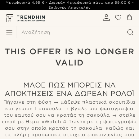
Μεταφορικά
4,95 €
- Δωρεάν Μεταφορικά πάνω από
59,00 €
-
Επιλογές Αποστολής
Αναζήτηση
THIS OFFER IS NO LONGER
VALID
ΜΆΘΕ ΠΏΣ ΜΠΟΡΕΊΣ ΝΑ
ΑΠΟΚΤΉΣΕΙΣ ΈΝΑ ΔΩΡΕΆΝ ΡΟΛΌΙ
Πήγαινε στη φύση → μάζεψε πλαστικά σκουπίδια
και γέμισε 1 σακούλα → βγάλε μια φωτογραφία
του εαυτού σου να κρατάς τη σακούλα → στείλε
email με θέμα «Watch 4 Trash» με τη φωτογραφία
σου στην οποία κρατάς τη σακούλα, καθώς και
τα πλήρη προσωπικά στοιχεία επικοινωνίας σου