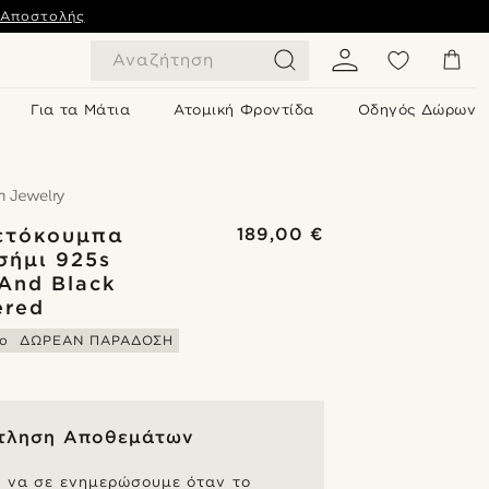
 Αποστολής
Αναζήτηση
Για τα Μάτια
Ατομική Φροντίδα
Οδηγός Δώρων
ετόκουμπα
189,00 €
σήμι 925s
 And Black
ered
ο
ΔΩΡΕΑΝ ΠΑΡΑΔΟΣΗ
τληση Αποθεμάτων
ς να σε ενημερώσουμε όταν το