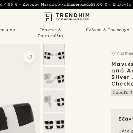
ά
4,95 €
-
Δωρεάν Μεταφορικά πάνω από
Επικοινωνία
59,00 €
-
Επιλογές
τουμιού
Τσάντες &
Ένδυση & Εσώρουχα
Πορτοφόλια
Μανικ
από Α
Silver
Check
Χάραξέ Τ
Εξάν
Θέλει