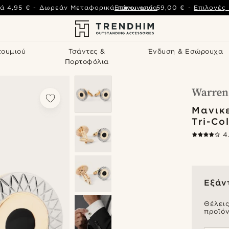
ά
4,95 €
-
Δωρεάν Μεταφορικά πάνω από
Επικοινωνία
59,00 €
-
Επιλογές
τουμιού
Τσάντες &
Ένδυση & Εσώρουχα
Πορτοφόλια
Μανικ
Tri-Co
4
Εξάν
Θέλει
προϊόν