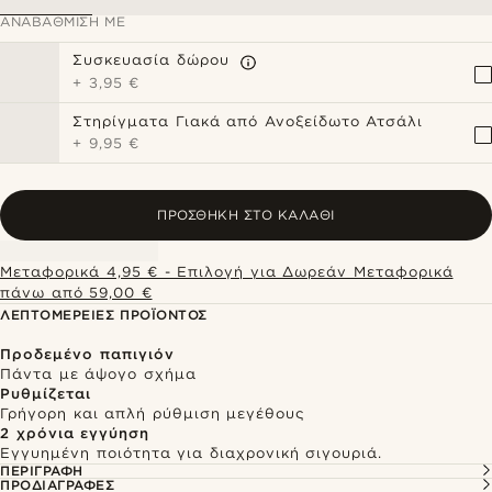
ΑΝΑΒΆΘΜΙΣΗ ΜΕ
Συσκευασία δώρου
+
3,95 €
Στηρίγματα Γιακά από Ανοξείδωτο Ατσάλι
+
9,95 €
ΠΡΟΣΘΉΚΗ ΣΤΟ ΚΑΛΆΘΙ
Μεταφορικά 4,95 € - Επιλογή για Δωρεάν Μεταφορικά
πάνω από 59,00 €
ΛΕΠΤΟΜΈΡΕΙΕΣ ΠΡΟΪΌΝΤΟΣ
Προδεμένο παπιγιόν
Πάντα με άψογο σχήμα
Ρυθμίζεται
Γρήγορη και απλή ρύθμιση μεγέθους
2 χρόνια εγγύηση
Εγγυημένη ποιότητα για διαχρονική σιγουριά.
ΠΕΡΙΓΡΑΦΉ
ΠΡΟΔΙΑΓΡΑΦΈΣ