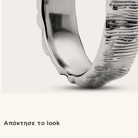
Ψώνισε το look
Απόκτησε το look
@stefanjohnturner