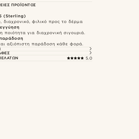
ΕΙΕΣ ΠΡΟΪΌΝΤΟΣ
 (Sterling)
, διαχρονικό, φιλικό προς το δέρμα
 εγγύηση
 ποιότητα για διαχρονική σιγουριά.
 παράδοση
και αξιόπιστη παράδοση κάθε φορά.
Ή
ΑΦΈΣ
 ΠΕΛΑΤΏΝ
5.0
ώνισε το look
Ψώνισε το l
es
@heherayan_