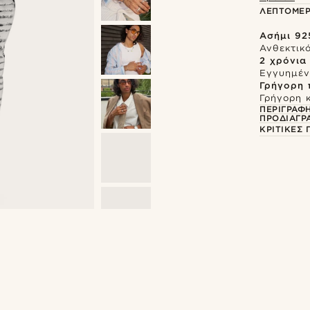
ΛΕΠΤΟΜΈΡ
Ασήμι 925
Ανθεκτικό
2 χρόνια
Εγγυημένη
Γρήγορη
Γρήγορη 
ΠΕΡΙΓΡΑΦ
ΠΡΟΔΙΑΓΡ
ΚΡΙΤΙΚΈΣ
Ψώνισε το look
Ψ
@christophercharl