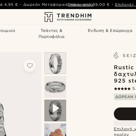
ά
4,95 €
-
Δωρεάν Μεταφορικά πάνω από
Επικοινωνία
59,00 €
-
Επιλογές
τουμιού
Τσάντες &
Ένδυση & Εσώρουχα
Πορτοφόλια
Rustic
δαχτυ
925 st
5
ΔΩΡΕΑΝ 
VIDEO
Επιλογή 
προϊόν