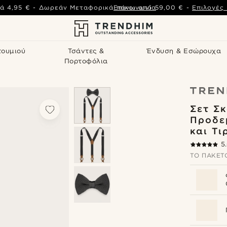
ά
4,95 €
-
Δωρεάν Μεταφορικά πάνω από
Επικοινωνία
59,00 €
-
Επιλογές
τουμιού
Τσάντες &
Ένδυση & Εσώρουχα
Πορτοφόλια
Σετ Σκ
Προδε
και Τι
5
ΤΟ ΠΑΚΈΤΟ