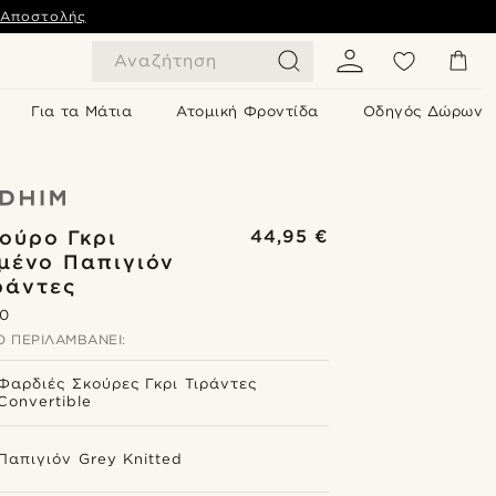
 Αποστολής
Αναζήτηση
Για τα Μάτια
Ατομική Φροντίδα
Οδηγός Δώρων
ούρο Γκρι
44,95 €
μένο Παπιγιόν
ράντες
.0
 ΠΕΡΙΛΑΜΒΆΝΕΙ:
Φαρδιές Σκούρες Γκρι Τιράντες
Convertible
Παπιγιόν Grey Knitted