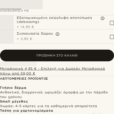
ΑΝΑΒΆΘΜΙΣΗ ΜΕ
Εξατομικευμένη εσώγλυφη αποτύπωση
(debossing)
+
14,95 €
Συσκευασία δώρου
+
3,95 €
ΠΡΟΣΘΉΚΗ ΣΤΟ ΚΑΛΆΘΙ
Μεταφορικά 4,95 € - Επιλογή για Δωρεάν Μεταφορικά
πάνω από 59,00 €
ΛΕΠΤΟΜΈΡΕΙΕΣ ΠΡΟΪΌΝΤΟΣ
Γνήσιο δέρμα
Ανθεκτικό, διαχρονικό, ωριμάζει όμορφα με την πάροδο
του χρόνου
Small μέγεθος
Χωράει 4-5 κάρτες για τα καθημερινά απαραίτητα
Τσέπη για χαρτονομίσματα