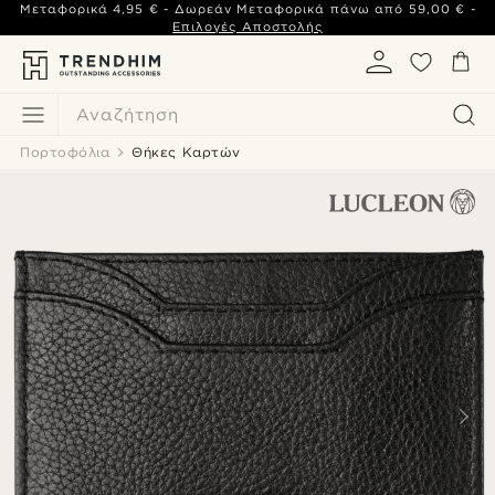
Μεταφορικά
4,95 €
- Δωρεάν Μεταφορικά πάνω από
59,00 €
-
Επιλογές Αποστολής
Αναζήτηση
Πορτοφόλια
Θήκες Καρτών