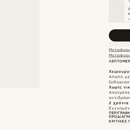
Μεταφορι
Μεταφορι
ΛΕΠΤΟΜΈΡ
Χειρουργ
Απαλό με
ξεθώρια
Χωρίς νι
Αποτρέπει
αντιδράσ
2 χρόνια
Εγγυημένη
ΠΕΡΙΓΡΑΦ
ΠΡΟΔΙΑΓΡ
ΚΡΙΤΙΚΈΣ