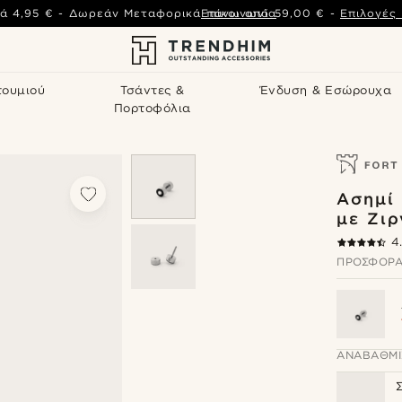
ά
4,95 €
-
Δωρεάν Μεταφορικά πάνω από
Επικοινωνία
59,00 €
-
Επιλογές
τουμιού
Τσάντες &
Ένδυση & Εσώρουχα
Πορτοφόλια
Ασημί 
με Ζιρ
4
ΠΡΟΣΦΟΡΆ
ΑΝΑΒΆΘΜΙ