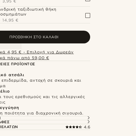
+
3,95 €
Ανδρική ταξιδιωτική θήκη
κοσμημάτων
+
14,95 €
ΠΡΟΣΘΉΚΗ ΣΤΟ ΚΑΛΆΘΙ
κά 4,95 € - Επιλογή για Δωρεάν
κά πάνω από 59,00 €
ΕΙΕΣ ΠΡΟΪΌΝΤΟΣ
ικό ατσάλι
 επιδερμίδα, αντοχή σε σκουριά και
σμα
κέλιο
 τους ερεθισμούς και τις αλλεργικές
εις
 εγγύηση
 ποιότητα για διαχρονική σιγουριά.
Ή
ΑΦΈΣ
 ΠΕΛΑΤΏΝ
4.6