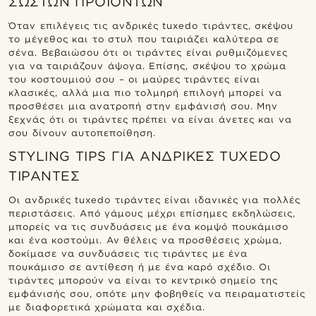
ΣΩΣΤΏΝ ΠΡΟΪΌΝΤΩΝ
Όταν επιλέγεις τις ανδρικές tuxedo τιράντες, σκέψου
το μέγεθος και το στυλ που ταιριάζει καλύτερα σε
σένα. Βεβαιώσου ότι οι τιράντες είναι ρυθμιζόμενες
για να ταιριάζουν άψογα. Επίσης, σκέψου το χρώμα
του κοστουμιού σου – οι μαύρες τιράντες είναι
κλασικές, αλλά μια πιο τολμηρή επιλογή μπορεί να
προσθέσει μια ανατροπή στην εμφάνισή σου. Μην
ξεχνάς ότι οι τιράντες πρέπει να είναι άνετες και να
σου δίνουν αυτοπεποίθηση.
STYLING TIPS ΓΙΑ ΑΝΔΡΙΚΈΣ TUXEDO
ΤΙΡΆΝΤΕΣ
Οι ανδρικές tuxedo τιράντες είναι ιδανικές για πολλές
περιστάσεις. Από γάμους μέχρι επίσημες εκδηλώσεις,
μπορείς να τις συνδυάσεις με ένα κομψό πουκάμισο
και ένα κοστούμι. Αν θέλεις να προσθέσεις χρώμα,
δοκίμασε να συνδυάσεις τις τιράντες με ένα
πουκάμισο σε αντίθεση ή με ένα καρό σχέδιο. Οι
τιράντες μπορούν να είναι το κεντρικό σημείο της
εμφάνισής σου, οπότε μην φοβηθείς να πειραματιστείς
με διαφορετικά χρώματα και σχέδια.