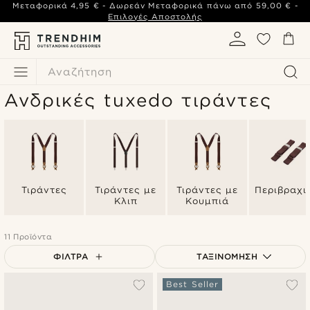
Μεταφορικά
4,95 €
- Δωρεάν Μεταφορικά πάνω από
59,00 €
-
Επιλογές Αποστολής
Αναζήτηση
Ανδρικές tuxedo τιράντες
Τιράντες
Τιράντες με
Τιράντες με
Περιβραχι
Κλιπ
Κουμπιά
11 Προϊόντα
ΦΊΛΤΡΑ
ΤΑΞΙΝΌΜΗΣΗ
Δημοφιλέστερα
Best Seller
Πιο καινούρια