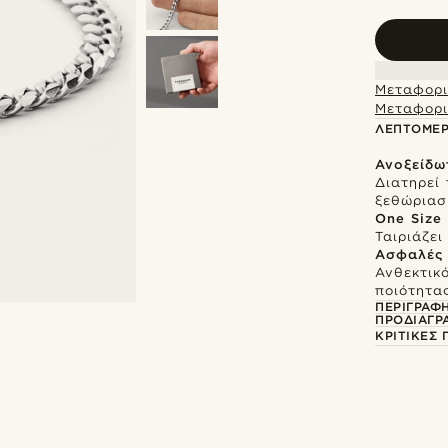
Μεταφορι
Μεταφορι
ΛΕΠΤΟΜΈΡ
Ανοξείδω
Διατηρεί 
ξεθώρια
One Size
Ταιριάζε
Ασφαλές 
Ανθεκτικ
ποιότητα
ΠΕΡΙΓΡΑΦ
ΠΡΟΔΙΑΓΡ
ΚΡΙΤΙΚΈΣ