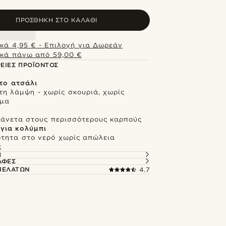
ΠΡΟΣΘΉΚΗ ΣΤΟ ΚΑΛΆΘΙ
κά 4,95 € - Επιλογή για Δωρεάν
κά πάνω από 59,00 €
ΕΙΕΣ ΠΡΟΪΌΝΤΟΣ
το ατσάλι
τη λάμψη - χωρίς σκουριά, χωρίς
σμα
ι άνετα στους περισσότερους καρπούς
για κολύμπι
ότητα στο νερό χωρίς απώλεια
ς
Ή
ΑΦΈΣ
 ΠΕΛΑΤΏΝ
4.7