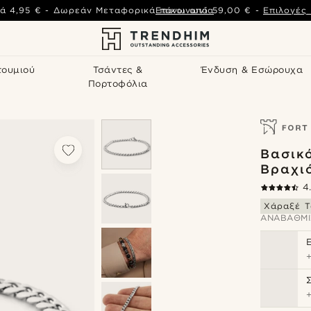
ά
4,95 €
-
Δωρεάν Μεταφορικά πάνω από
Επικοινωνία
59,00 €
-
Επιλογές
τουμιού
Τσάντες &
Ένδυση & Εσώρουχα
Πορτοφόλια
Βασικ
Βραχι
4
Χάραξέ Τ
ΑΝΑΒΆΘΜΙ