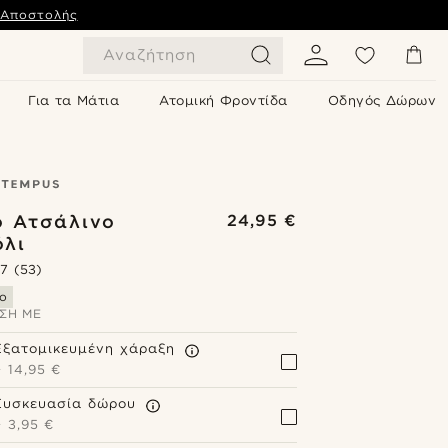
 Αποστολής
Αναζήτηση
Για τα Μάτια
Ατομική Φροντίδα
Οδηγός Δώρων
ό Ατσάλινο
24,95 €
όλι
.7
(53)
ο
ΣΗ ΜΕ
Εξατομικευμένη χάραξη
+
14,95 €
Συσκευασία δώρου
+
3,95 €