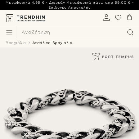
Μεταφορικά
4,95 €
- Δωρεάν Μεταφορικά πάνω από
59,00 €
-
Επιλογές Αποστολής
Αναζήτηση
Βραχιόλια
Ατσάλινα βραχιόλια