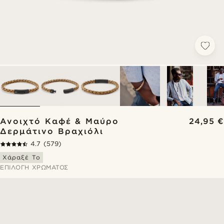
Ανοιχτό Καφέ & Μαύρο
24,95 €
Δερμάτινο Βραχιόλι
4.7
(579)
Χάραξέ Το
ΕΠΙΛΟΓΉ ΧΡΏΜΑΤΟΣ