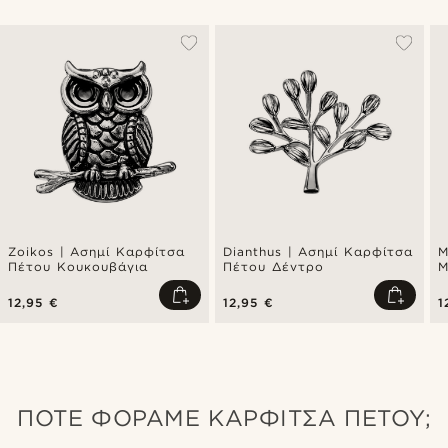
Zoikos | Ασημί Καρφίτσα
Dianthus | Ασημί Καρφίτσα
M
Πέτου Κουκουβάγια
Πέτου Δέντρο
Μ
Π
12,95 €
12,95 €
1
ΠΌΤΕ ΦΟΡΆΜΕ ΚΑΡΦΊΤΣΑ ΠΈΤΟΥ;