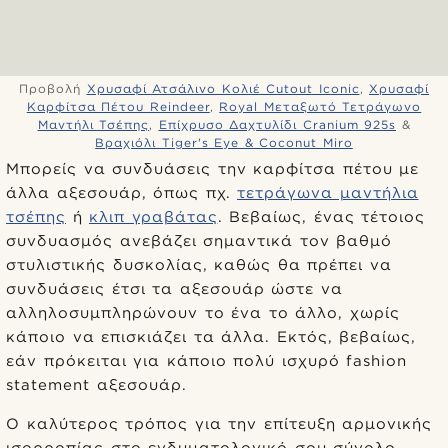
Προβολή
Χρυσαφί Ατσάλινο Κολιέ Cutout Iconic
,
Χρυσαφί
Καρφίτσα Πέτου Reindeer
,
Royal Μεταξωτό Τετράγωνο
Μαντήλι Τσέπης
,
Επίχρυσο Δαχτυλίδι Cranium 925s
&
Βραχιόλι Tiger's Eye & Coconut Miro
Μπορείς να συνδυάσεις την καρφίτσα πέτου με
άλλα αξεσουάρ, όπως πχ.
τετράγωνα μαντήλια
τσέπης
ή
κλιπ γραβάτας
. Βεβαίως, ένας τέτοιος
συνδυασμός ανεβάζει σημαντικά τον βαθμό
στυλιστικής δυσκολίας, καθώς θα πρέπει να
συνδυάσεις έτσι τα αξεσουάρ ώστε να
αλληλοσυμπληρώνουν το ένα το άλλο, χωρίς
κάποιο να επισκιάζει τα άλλα. Εκτός, βεβαίως,
εάν πρόκειται για κάποιο πολύ ισχυρό fashion
statement αξεσουάρ.
Ο καλύτερος τρόπος για την επίτευξη αρμονικής