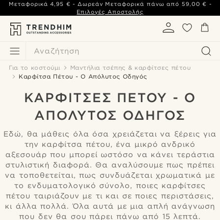
Μεταφορικά
4,95 €
- Δωρεάν Μεταφορικά πάνω από
59,00 €
-
Επιλογές Αποστολής
Αναζήτηση
Για το κοστούμι
Μαντήλια τσέπης & καρφίτσες πέτου
Καρφίτσα Πέτου - Ο Απόλυτος Οδηγός
ΚΑΡΦΊΤΣΕΣ ΠΈΤΟΥ - Ο
ΑΠΌΛΥΤΟΣ ΟΔΗΓΌΣ
Εδώ, θα μάθεις όλα όσα χρειάζεται να ξέρεις για
την καρφίτσα πέτου, ένα μικρό ανδρικό
αξεσουάρ που μπορεί ωστόσο να κάνει τεράστια
στυλιστική διαφορά. Θα αναλύσουμε πως πρέπει
να τοποθετείται, πως συνδυάζεται χρωματικά με
το ενδυματολογικό σύνολο, ποιες καρφίτσες
πέτου ταιριάζουν με τι και σε ποιες περιστάσεις,
κι άλλα πολλά. Όλα αυτά με μια απλή ανάγνωση
που δεν θα σου πάρει πάνω από 15 λεπτά.