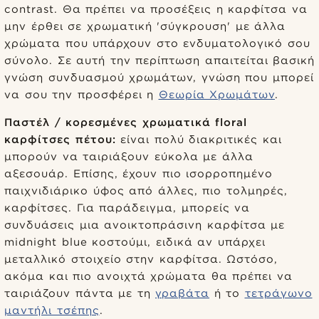
contrast. Θα πρέπει να προσέξεις η καρφίτσα να
μην έρθει σε χρωματική 'σύγκρουση' με άλλα
χρώματα που υπάρχουν στο ενδυματολογικό σου
σύνολο. Σε αυτή την περίπτωση απαιτείται βασική
γνώση συνδυασμού χρωμάτων, γνώση που μπορεί
να σου την προσφέρει η
Θεωρία Χρωμάτων
.
Παστέλ / κορεσμένες χρωματικά floral
καρφίτσες πέτου:
είναι πολύ διακριτικές και
μπορούν να ταιριάξουν εύκολα με άλλα
αξεσουάρ. Επίσης, έχουν πιο ισορροπημένο
παιχνιδιάρικο ύφος από άλλες, πιο τολμηρές,
καρφίτσες. Για παράδειγμα, μπορείς να
συνδυάσεις μια ανοικτοπράσινη καρφίτσα με
midnight blue κοστούμι, ειδικά αν υπάρχει
μεταλλικό στοιχείο στην καρφίτσα. Ωστόσο,
ακόμα και πιο ανοιχτά χρώματα θα πρέπει να
ταιριάζουν πάντα με τη
γραβάτα
ή το
τετράγωνο
μαντήλι τσέπης
.