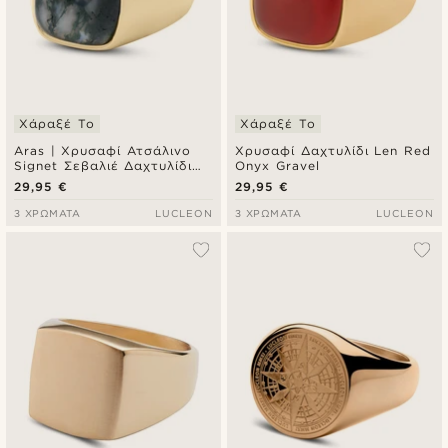
Χάραξέ Το
Χάραξέ Το
Aras | Χρυσαφί Ατσάλινο
Χρυσαφί Δαχτυλίδι Len Red
Signet Σεβαλιέ Δαχτυλίδι
Onyx Gravel
με Βρυώδη Αχάτη για Μικρό
29,95 €
29,95 €
Δάχτυλο
3 ΧΡΏΜΑΤΑ
LUCLEON
3 ΧΡΏΜΑΤΑ
LUCLEON