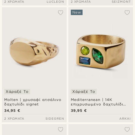
2 ΧΡΏΜΑΤΑ
LUCLEON
2 ΧΡΏΜΑΤΑ
SEIZMONT
New
Χάραξέ Το
Χάραξέ Το
Molten | χρυσαφί ατσάλινο
Mediterranean | 14K
δαχτυλίδι signet
επιχρυσωμένο δαχτυλίδι
signet με πολύχρωμη
34,95 €
39,95 €
ζιρκόνια
2 ΧΡΏΜΑΤΑ
SIDEGREN
ARKAI