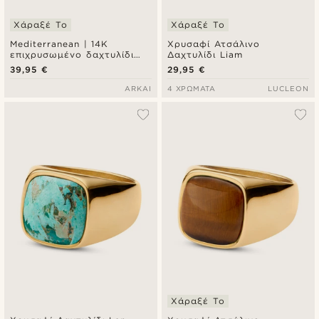
Χάραξέ Το
Χάραξέ Το
Mediterranean | 14K
Χρυσαφί Ατσάλινο
επιχρυσωμένο δαχτυλίδι
Δαχτυλίδι Liam
signet με trio ζιρκόνια
39,95 €
29,95 €
σμαραγδί πράσινο
ARKAI
4 ΧΡΏΜΑΤΑ
LUCLEON
Χάραξέ Το