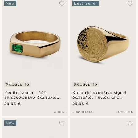
Δημοφιλέστερα
New
Best Seller
Πιο καινούρια
Φθηνότερα
Ακριβότερα
Χάραξέ Το
Χάραξέ Το
Mediterranean | 14K
Χρυσαφί ατσάλινο signet
επιχρυσωμένο δαχτυλίδι
δαχτυλίδι Πυξίδα από
signet με ζιρκόνια
χειρουργικό ατσάλι
29,95 €
29,95 €
σμαραγδί πράσινο
ARKAI
5 ΧΡΏΜΑΤΑ
LUCLEON
New