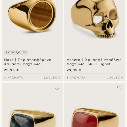
Χάραξέ Το
Makt | Περιστρεφόμενο
Aspero | Χρυσαφί Ατσάλινο
Χρυσαφί Δαχτυλίδι
Δαχτυλίδι Skull Signet
Σφραγίδα Tiger's Eye
29,95 €
29,95 €
Signet
4 ΧΡΏΜΑΤΑ
LUCLEON
3 ΧΡΏΜΑΤΑ
LUCLEON