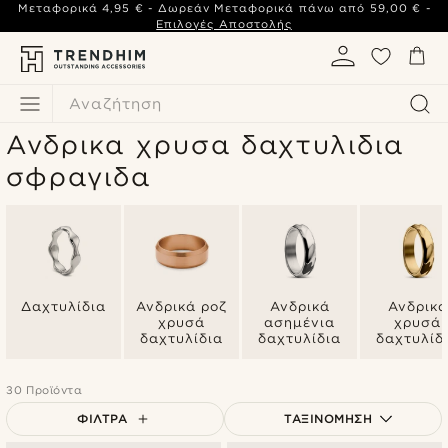
Μεταφορικά
4,95 €
- Δωρεάν Μεταφορικά πάνω από
59,00 €
-
Επιλογές Αποστολής
Αναζήτηση
Ανδρικα χρυσα δαχτυλιδια
σφραγιδα
Δαχτυλίδια
Ανδρικά ροζ
Ανδρικά
Ανδρικά
χρυσά
ασημένια
χρυσά
δαχτυλίδια
δαχτυλίδια
δαχτυλίδ
30 Προϊόντα
ΦΊΛΤΡΑ
ΤΑΞΙΝΌΜΗΣΗ