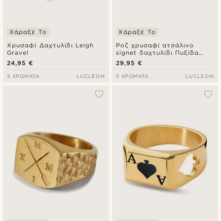
Χάραξέ Το
Χάραξέ Το
Χρυσαφί Δαχτυλίδι Leigh
Ροζ χρυσαφί ατσάλινο
Gravel
signet δαχτυλίδι Πυξίδα
από χειρουργικό ατσάλι
24,95 €
29,95 €
3 ΧΡΏΜΑΤΑ
LUCLEON
5 ΧΡΏΜΑΤΑ
LUCLEON