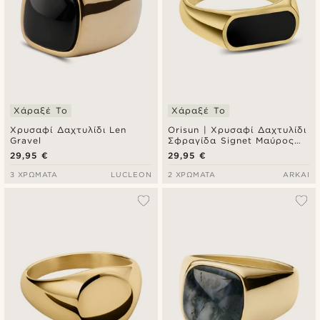
Χάραξέ Το
Χάραξέ Το
Χρυσαφί Δαχτυλίδι Len
Orisun | Χρυσαφί Δαχτυλίδι
Gravel
Σφραγίδα Signet Μαύρος
Όνυχας
29,95 €
29,95 €
3 ΧΡΏΜΑΤΑ
LUCLEON
2 ΧΡΏΜΑΤΑ
ARKAI