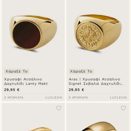
Χάραξέ Το
Χάραξέ Το
Χρυσαφί Ατσάλινο
Aras | Χρυσαφί Ατσάλινο
Δαχτυλίδι Lanty Makt
Signet Σεβαλιέ Δαχτυλίδι
Raven Penny για Μικρό
29,95 €
29,95 €
Δάχτυλο
2 ΧΡΏΜΑΤΑ
LUCLEON
3 ΧΡΏΜΑΤΑ
LUCLEON