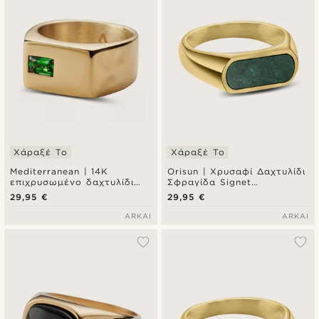
Χάραξέ Το
Χάραξέ Το
Mediterranean | 14K
Orisun | Χρυσαφί Δαχτυλίδι
επιχρυσωμένο δαχτυλίδι
Σφραγίδα Signet
signet με μπάρα ζιρκόνιας
Αφρικανικός Νεφρίτης
29,95 €
29,95 €
σμαραγδί πράσινο
ARKAI
ARKAI