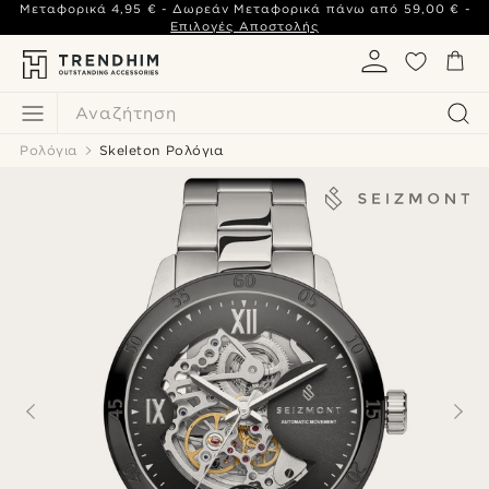
Μεταφορικά
4,95 €
- Δωρεάν Μεταφορικά πάνω από
59,00 €
-
Επιλογές Αποστολής
Αναζήτηση
Ρολόγια
Skeleton Ρολόγια