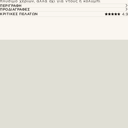
πλύσιμο χεριών, αλλά όχι για ντους ή κολύμπι
ΠΕΡΙΓΡΑΦΉ
ΠΡΟΔΙΑΓΡΑΦΈΣ
ΚΡΙΤΙΚΈΣ ΠΕΛΑΤΏΝ
4.9