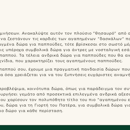
μνήσεων. Ανακαλύψτε αυτόν τον πλούσιο "θησαυρό" από on
 να ζεστάνουν τις καρδιές των αγαπημένων "δασκάλων" που
 ψαγμένα δώρα για παππούδες, τότε βρίσκεσαι στο σωστό μ
ις υπέροχα συμβολικά δώρα για άντρες με νοσταλγική εσά
ππού. Τα τέλεια ανδρικά δώρα για παππούδες που θα αντ
νίδια, που χαρακτηρίζει τους αγαπημένους παππούδες.
 παππού σου, έχουμε μια πραγματική πανδαισία δώρων που
λα όσα χρειάζεται για να του ξυπνήσεις ευχάριστες αναμνήσ
 προβλέψιμα, κοινότυπα δώρα, όπως για παράδειγμα τον σ
υργήσει γεμάτο από προσεκτικά επιλεγμένα ανδρικά αξεσο
ου χαρίσουν τον πολυπόθητο τίτλο του πιο "αγαπημένου εγ
, δώρα για τη Γιορτή του Πατέρα, για συμβολικά δώρα για
ιο δώρο για κάθε περίσταση.