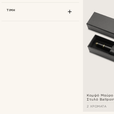
ΤΙΜΉ
Δέρμα
(1)
Trendhim
(5)
Κομψό Μαύρο
Στυλό Ballpoi
2 ΧΡΏΜΑΤΑ