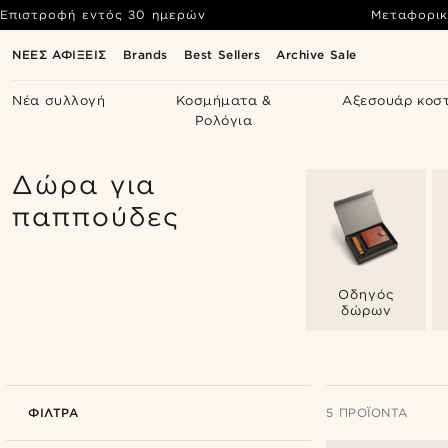
Επιστροφή εντός 30 ημερών
Μεταφορικ
ΝΕΕΣ ΑΦΙΞΕΙΣ
Brands
Best Sellers
Archive Sale
Νέα συλλογή
Κοσμήματα &
Αξεσουάρ κοσ
Ρολόγια
Δώρα για
παππούδες
Οδηγός
δώρων
ΦΊΛΤΡΑ
5 ΠΡΟΪΌΝΤΑ