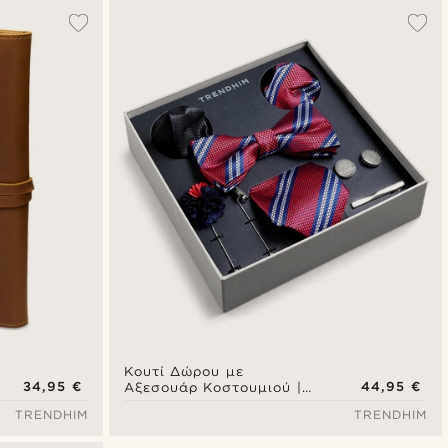
Δημοφιλέστερα
Πιο καινούρια
Φθηνότερα
Ακριβότερα
Κουτί Δώρου με
34,95 €
44,95 €
Αξεσουάρ Κοστουμιού |
Σετ Ριγέ Κόκκινο & Μαύρο
TRENDHIM
TRENDHIM