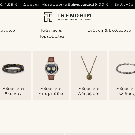
ά
4,95 €
-
Δωρεάν Μεταφορικά πάνω από
Επικοινωνία
59,00 €
-
Επιλογές
τουμιού
Τσάντες &
Ένδυση & Εσώρουχα
Πορτοφόλια
Δώρα για
Δώρα για
Δώρα για
Δώρα γ
Εκείνον
Μπαμπάδες
Αδερφούς
Φίλου