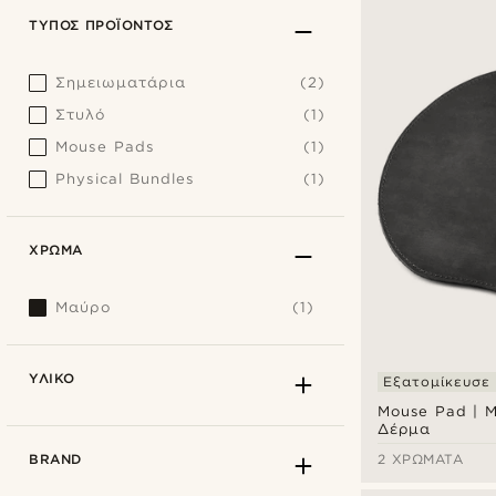
ΤΎΠΟΣ ΠΡΟΪΌΝΤΟΣ
Σημειωματάρια
(2)
Στυλό
(1)
Mouse Pads
(1)
Physical Bundles
(1)
ΧΡΏΜΑ
Μαύρο
(1)
ΥΛΙΚΌ
Εξατομίκευσε
Mouse Pad | 
Δέρμα
BRAND
2 ΧΡΏΜΑΤΑ