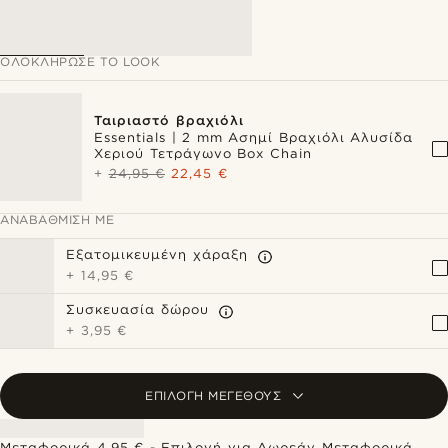
ΟΛΟΚΛΉΡΩΣΕ ΤΟ LOOK
Ταιριαστό βραχιόλι
Essentials | 2 mm Ασημί Βραχιόλι Αλυσίδα
Χεριού Τετράγωνο Box Chain
+
24,95 €
22,45 €
ΑΝΑΒΆΘΜΙΣΗ ΜΕ
Εξατομικευμένη χάραξη
+
14,95 €
Συσκευασία δώρου
+
3,95 €
ΕΠΙΛΟΓΉ ΜΕΓΈΘΟΥΣ
Μεταφορικά 4,95 € - Επιλογή για Δωρεάν Μεταφορικά