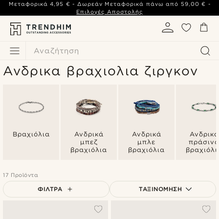
Μεταφορικά
4,95 €
- Δωρεάν Μεταφορικά πάνω από
59,00 €
-
Επιλογές Αποστολής
Αναζήτηση
Ανδρικα βραχιολια ζιργκον
Βραχιόλια
Ανδρικά
Ανδρικά
Ανδρικά
μπεζ
μπλε
πράσιν
βραχιόλια
βραχιόλια
βραχιόλι
17 Προϊόντα
ΦΊΛΤΡΑ
ΤΑΞΙΝΌΜΗΣΗ
Δημοφιλέστερα