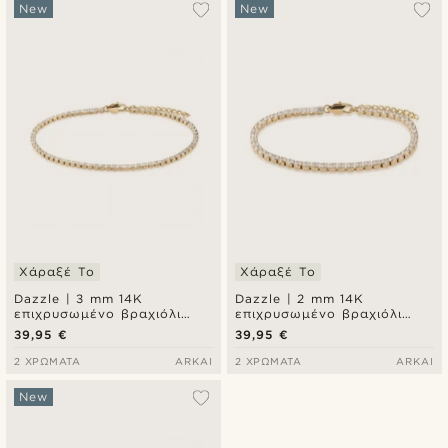
New
New
Χάραξέ Το
Χάραξέ Το
Dazzle | 3 mm 14K
Dazzle | 2 mm 14K
επιχρυσωμένο βραχιόλι
επιχρυσωμένο βραχιόλι
τένις με κρυστάλλινη
τένις με κρυστάλλινη
39,95 €
39,95 €
ζιρκόνια
ζιρκόνια
2 ΧΡΏΜΑΤΑ
ARKAI
2 ΧΡΏΜΑΤΑ
ARKAI
New