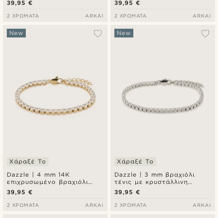
39,95 €
39,95 €
ζιρκόνια
2 ΧΡΏΜΑΤΑ
ARKAI
2 ΧΡΏΜΑΤΑ
ARKAI
New
New
Χάραξέ Το
Χάραξέ Το
Dazzle | 4 mm 14K
Dazzle | 3 mm βραχιόλι
επιχρυσωμένο βραχιόλι
τένις με κρυστάλλινη
τένις με κρυστάλλινη
ζιρκόνια
39,95 €
39,95 €
ζιρκόνια
2 ΧΡΏΜΑΤΑ
ARKAI
2 ΧΡΏΜΑΤΑ
ARKAI