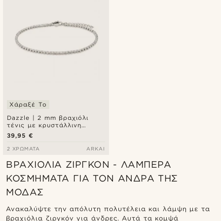
Χάραξέ Το
Dazzle | 2 mm βραχιόλι
τένις με κρυστάλλινη
ζιρκόνια
39,95 €
2 ΧΡΏΜΑΤΑ
ARKAI
ΒΡΑΧΙΌΛΙΑ ΖΙΡΓΚΌΝ - ΛΑΜΠΕΡΆ
ΚΟΣΜΉΜΑΤΑ ΓΙΑ ΤΟΝ ΆΝΔΡΑ ΤΗΣ
ΜΌΔΑΣ
Ανακαλύψτε την απόλυτη πολυτέλεια και λάμψη με τα
βραχιόλια ζιργκόν για άνδρες. Αυτά τα κομψά