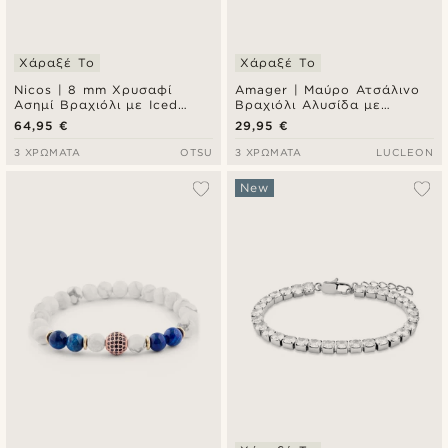
Χάραξέ Το
Χάραξέ Το
Nicos | 8 mm Χρυσαφί
Amager | Μαύρο Ατσάλινο
Ασημί Βραχιόλι με Iced
Βραχιόλι Αλυσίδα με
Cuban Chain Αλυσίδα
Ζιργκόν
64,95 €
29,95 €
Χεριού και Ζιργκόν
3 ΧΡΏΜΑΤΑ
OTSU
3 ΧΡΏΜΑΤΑ
LUCLEON
New