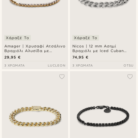
Χάραξέ Το
Χάραξέ Το
Amager | Χρυσαφί Ατσάλινο
Nicos | 12 mm Ασημί
Βραχιόλι Αλυσίδα με
Βραχιόλι με Iced Cuban
Ζιργκόν
Chain Αλυσίδα Χεριού και
29,95 €
74,95 €
Ζιργκόν
3 ΧΡΏΜΑΤΑ
LUCLEON
3 ΧΡΏΜΑΤΑ
OTSU