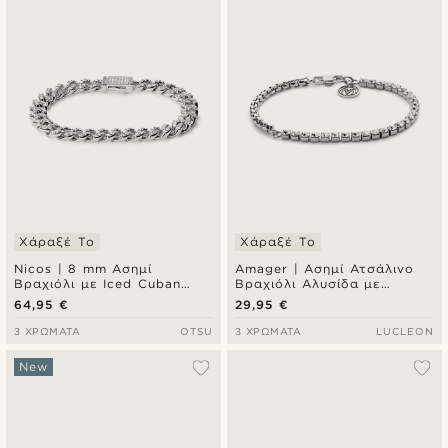
Πιο καινούρια
Φθηνότερα
Ακριβότερα
Χάραξέ Το
Χάραξέ Το
Nicos | 8 mm Ασημί
Amager | Ασημί Ατσάλινο
Βραχιόλι με Iced Cuban
Βραχιόλι Αλυσίδα με
Chain Αλυσίδα Χεριού και
Ζιργκόν
64,95 €
29,95 €
Ζιργκόν
3 ΧΡΏΜΑΤΑ
OTSU
3 ΧΡΏΜΑΤΑ
LUCLEON
New