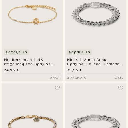
Χάραξέ Το
Χάραξέ Το
Mediterranean | 14K
Nicos | 12 mm Ασημί
επιχρυσωμένο βραχιόλι
Βραχιόλι με Iced Diamond
charm με λευκή ζιρκόνια
Prong Link Chain Αλυσίδα
24,95 €
79,95 €
Χεριού και Ζιργκόν
ARKAI
3 ΧΡΏΜΑΤΑ
OTSU