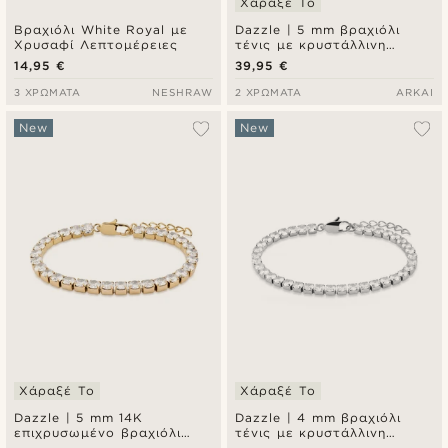
Χάραξέ Το
Βραχιόλι White Royal με
Dazzle | 5 mm βραχιόλι
Χρυσαφί Λεπτομέρειες
τένις με κρυστάλλινη
ζιρκόνια
14,95 €
39,95 €
3 ΧΡΏΜΑΤΑ
NESHRAW
2 ΧΡΏΜΑΤΑ
ARKAI
New
New
Χάραξέ Το
Χάραξέ Το
Dazzle | 5 mm 14K
Dazzle | 4 mm βραχιόλι
επιχρυσωμένο βραχιόλι
τένις με κρυστάλλινη
τένις με κρυστάλλινη
ζιρκόνια