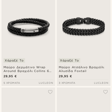
Χάραξέ Το
Χάραξέ Το
Μαύρο Δερμάτινο Wrap
Μαύρο Ατσάλινο Βραχιόλι
Around Βραχιόλι Collins 6
Αλυσίδα Foxtail
mm
29,95 €
29,95 €
5 ΧΡΏΜΑΤΑ
LUCLEON
3 ΧΡΏΜΑΤΑ
LUCLEON