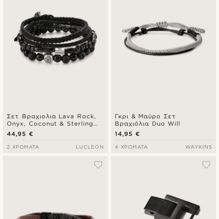
Σετ Βραχιολια Lava Rock,
Γκρι & Μαύρο Σετ
Onyx, Coconut & Sterling
Βραχιόλια Duo Will
Silver
44,95 €
14,95 €
2 ΧΡΏΜΑΤΑ
LUCLEON
4 ΧΡΏΜΑΤΑ
WAYKINS