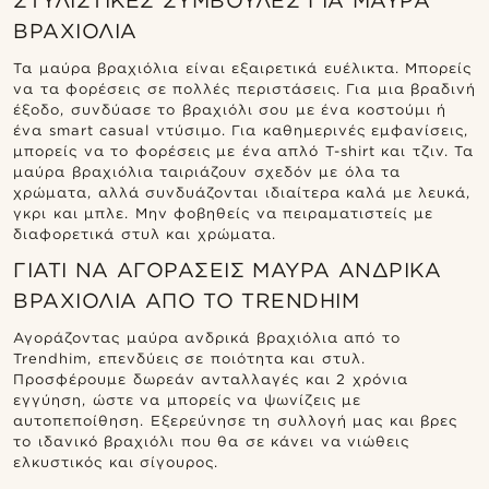
ΣΤΥΛΙΣΤΙΚΈΣ ΣΥΜΒΟΥΛΈΣ ΓΙΑ ΜΑΎΡΑ
ΒΡΑΧΙΌΛΙΑ
Τα μαύρα βραχιόλια είναι εξαιρετικά ευέλικτα. Μπορείς
να τα φορέσεις σε πολλές περιστάσεις. Για μια βραδινή
έξοδο, συνδύασε το βραχιόλι σου με ένα κοστούμι ή
ένα smart casual ντύσιμο. Για καθημερινές εμφανίσεις,
μπορείς να το φορέσεις με ένα απλό T-shirt και τζιν. Τα
μαύρα βραχιόλια ταιριάζουν σχεδόν με όλα τα
χρώματα, αλλά συνδυάζονται ιδιαίτερα καλά με λευκά,
γκρι και μπλε. Μην φοβηθείς να πειραματιστείς με
διαφορετικά στυλ και χρώματα.
ΓΙΑΤΊ ΝΑ ΑΓΟΡΆΣΕΙΣ ΜΑΎΡΑ ΑΝΔΡΙΚΆ
ΒΡΑΧΙΌΛΙΑ ΑΠΌ ΤΟ TRENDHIM
Αγοράζοντας μαύρα ανδρικά βραχιόλια από το
Trendhim, επενδύεις σε ποιότητα και στυλ.
Προσφέρουμε δωρεάν ανταλλαγές και 2 χρόνια
εγγύηση, ώστε να μπορείς να ψωνίζεις με
αυτοπεποίθηση. Εξερεύνησε τη συλλογή μας και βρες
το ιδανικό βραχιόλι που θα σε κάνει να νιώθεις
ελκυστικός και σίγουρος.