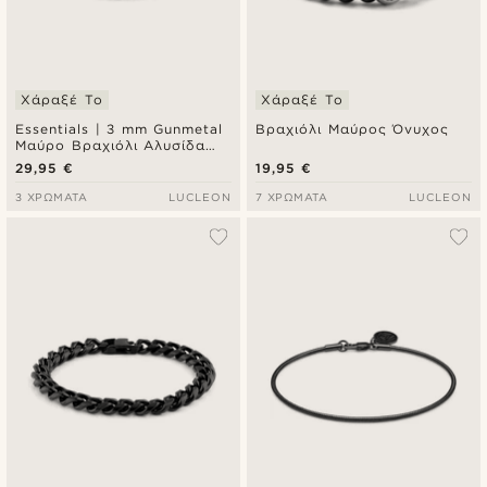
Χάραξέ Το
Χάραξέ Το
Essentials | 3 mm Gunmetal
Βραχιόλι Μαύρος Όνυχος
Μαύρο Βραχιόλι Αλυσίδα
Χεριού Ορθογώνιο Box
29,95 €
19,95 €
Chain
3 ΧΡΏΜΑΤΑ
LUCLEON
7 ΧΡΏΜΑΤΑ
LUCLEON