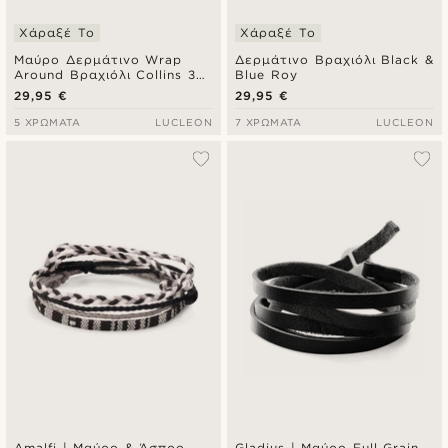
Χάραξέ Το
Χάραξέ Το
Μαύρο Δερμάτινο Wrap
Δερμάτινο Βραχιόλι Black &
Around Βραχιόλι Collins 3
Blue Roy
mm
29,95 €
29,95 €
5 ΧΡΏΜΑΤΑ
LUCLEON
7 ΧΡΏΜΑΤΑ
LUCLEON
Amalfi | Μαύρο & Άσπρο
Gladius | Μαύρο Full Grain