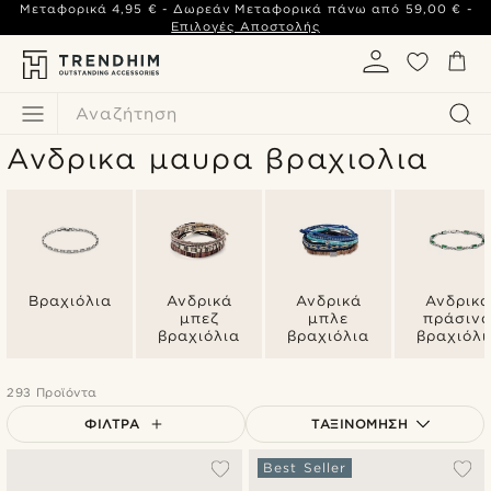
Μεταφορικά
4,95 €
- Δωρεάν Μεταφορικά πάνω από
59,00 €
-
Επιλογές Αποστολής
Αναζήτηση
Ανδρικα μαυρα βραχιολια
Βραχιόλια
Ανδρικά
Ανδρικά
Ανδρικά
μπεζ
μπλε
πράσιν
βραχιόλια
βραχιόλια
βραχιόλι
293 Προϊόντα
ΦΊΛΤΡΑ
ΤΑΞΙΝΌΜΗΣΗ
Δημοφιλέστερα
Best Seller