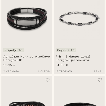
Χάραξέ Το
Χάραξέ Το
Ασημί και Κόκκινο Ατσάλινο
Prism | Μαύρο ασημί
Βραχιόλι ID
βραχιόλι με γυάλινα
κρυσταλλάκια
19,95 €
34,95 €
2 ΧΡΏΜΑΤΑ
LUCLEON
18 ΧΡΏΜΑΤΑ
ARKAI