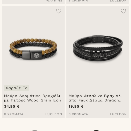
WAYKINS
3 ΧΡΏΜΑΤΑ
LUCLEON
Χάραξέ Το
Μαύρο Δερμάτινο Βραχιόλι
Μαύρο Ατσάλινο Βραχιόλι
με Πέτρες Wood Grain Icon
από Faux Δέρμα Dragon
Claw
34,95 €
19,95 €
8 ΧΡΏΜΑΤΑ
LUCLEON
3 ΧΡΏΜΑΤΑ
LUCLEON