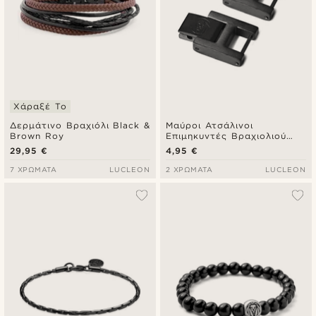
Χάραξέ Το
Δερμάτινο Βραχιόλι Black &
Μαύροι Ατσάλινοι
Brown Roy
Επιμηκυντές Βραχιολιού
Roy
29,95 €
4,95 €
7 ΧΡΏΜΑΤΑ
LUCLEON
2 ΧΡΏΜΑΤΑ
LUCLEON