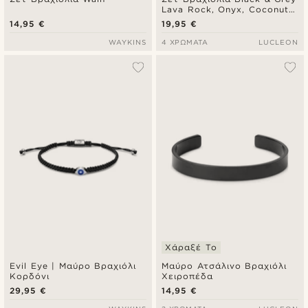
Lava Rock, Onyx, Coconut &
Surgical Steel
14,95 €
19,95 €
WAYKINS
4 ΧΡΏΜΑΤΑ
LUCLEON
Χάραξέ Το
Evil Eye | Μαύρο Βραχιόλι
Μαύρο Ατσάλινο Βραχιόλι
Κορδόνι
Χειροπέδα
29,95 €
14,95 €