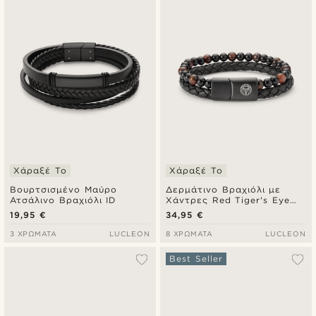
Πιο καινούρια
Φθηνότερα
Ακριβότερα
Χάραξέ Το
Χάραξέ Το
Βουρτσισμένο Μαύρο
Δερμάτινο Βραχιόλι με
Ατσάλινο Βραχιόλι ID
Χάντρες Red Tiger's Eye
Icon
19,95 €
34,95 €
3 ΧΡΏΜΑΤΑ
LUCLEON
8 ΧΡΏΜΑΤΑ
LUCLEON
Best Seller