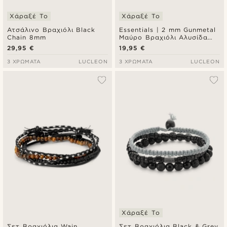
Χάραξέ Το
Χάραξέ Το
Ατσάλινο Βραχιόλι Black
Essentials | 2 mm Gunmetal
Chain 8mm
Μαύρο Βραχιόλι Αλυσίδα
Χεριού Snake Chain
29,95 €
19,95 €
3 ΧΡΏΜΑΤΑ
LUCLEON
3 ΧΡΏΜΑΤΑ
LUCLEON
Χάραξέ Το
Σετ Βραχιόλια Wain
Σετ Βραχιόλια Black & Grey