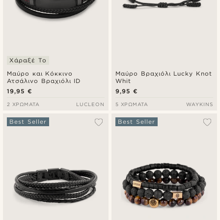
Χάραξέ Το
Μαύρο και Κόκκινο
Μαύρο Βραχιόλι Lucky Knot
Ατσάλινο Βραχιόλι ID
Whit
19,95 €
9,95 €
2 ΧΡΏΜΑΤΑ
LUCLEON
5 ΧΡΏΜΑΤΑ
WAYKINS
Best Seller
Best Seller