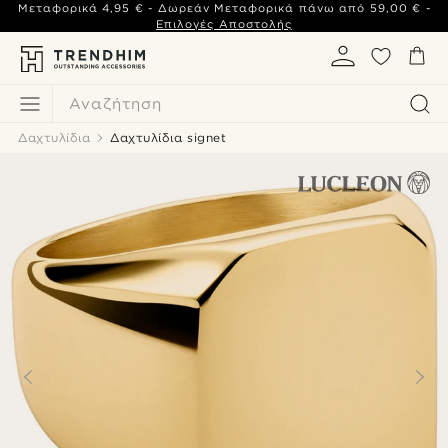
Μεταφορικά
4,95 €
- Δωρεάν Μεταφορικά πάνω από
59,00 €
-
Επιλογές Αποστολής
Αναζήτηση
Δαχτυλίδια
Δαχτυλίδια signet