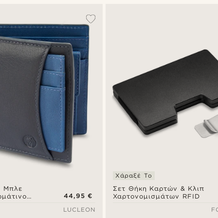
Χάραξέ Το
& Μπλε
Σετ Θήκη Καρτών & Κλιπ
44,95 €
ρμάτινο
Χαρτονομισμάτων RFID
Καρτοθήκη
LUCLEON
F
 Lincoln