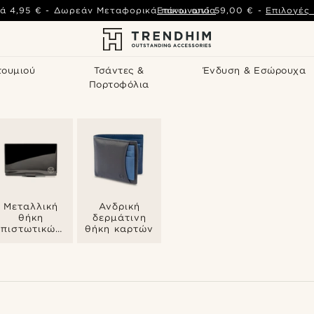
ά
4,95 €
-
Δωρεάν Μεταφορικά πάνω από
Επικοινωνία
59,00 €
-
Επιλογές
τουμιού
Τσάντες &
Ένδυση & Εσώρουχα
Πορτοφόλια
Μεταλλική
Ανδρική
θήκη
δερμάτινη
πιστωτικών
θήκη καρτών
καρτών