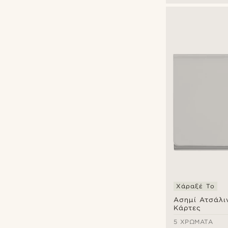
€
€
Τύποι εξατομίκευσης
Χάραξη
(5)
Deboss
(12)
Χάραξέ Το
Ασημί Ατσάλι
Κάρτες
5 ΧΡΏΜΑΤΑ