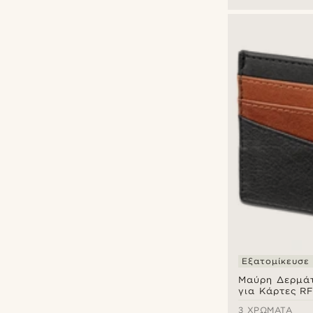
Εξατομίκευσε
Μαύρη Δερμάτ
για Κάρτες R
3 ΧΡΏΜΑΤΑ