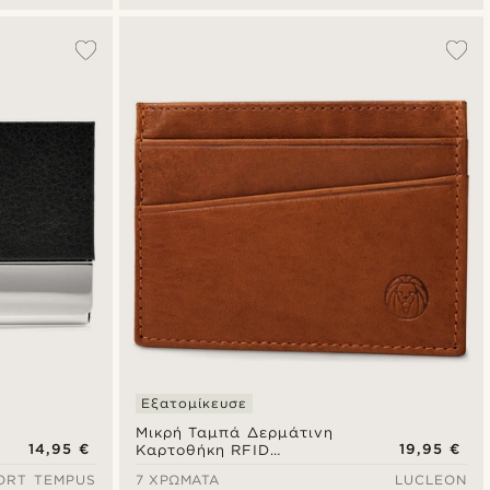
Εξατομίκευσε
Μικρή Ταμπά Δερμάτινη
14,95 €
19,95 €
Καρτοθήκη RFID
Cambodia
ORT TEMPUS
7 ΧΡΏΜΑΤΑ
LUCLEON