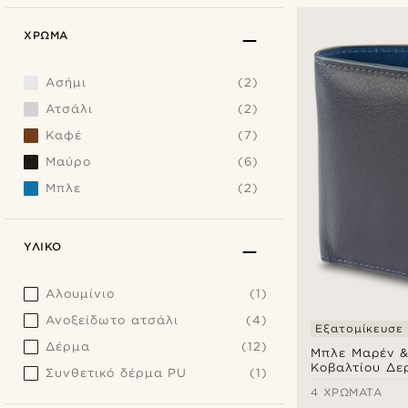
ΧΡΏΜΑ
Ασήμι
(2)
Ατσάλι
(2)
Καφέ
(7)
Μαύρο
(6)
Μπλε
(2)
ΥΛΙΚΌ
Αλουμίνιο
(1)
Ανοξείδωτο ατσάλι
(4)
Εξατομίκευσε
Δέρμα
(12)
Μπλε Μαρέν 
Κοβαλτίου Δε
Συνθετικό δέρμα PU
(1)
Πορτοφόλι & 
4 ΧΡΏΜΑΤΑ
RFID-Blocking