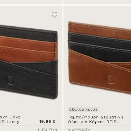
Εξατομίκευσε
ινη Θήκη
Ταμπά/Μαύρη Δερμάτινη
19,95 €
FID Lacey
Θήκη για Κάρτες RFID
Lacey
LUCLEON
3 ΧΡΏΜΑΤΑ