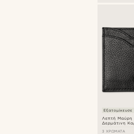
Εξατομίκευσε
Λεπτή Μαύρη F
Δερμάτινη Κα
3 ΧΡΏΜΑΤΑ