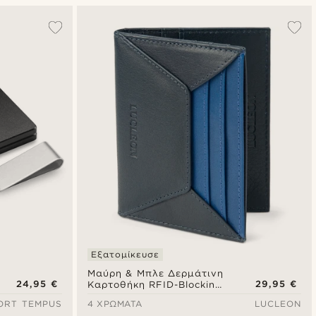
Δημοφιλέστερα
Πιο καινούρια
Φθηνότερα
Ακριβότερα
Εξατομίκευσε
Μαύρη & Μπλε Δερμάτινη
24,95 €
29,95 €
Καρτοθήκη RFID-Blocking
Loren
ORT TEMPUS
4 ΧΡΏΜΑΤΑ
LUCLEON