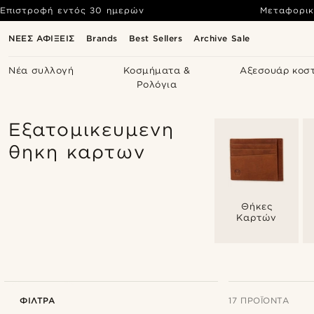
Επιστροφή εντός 30 ημερών
Μεταφορικ
ΝΕΕΣ ΑΦΙΞΕΙΣ
Brands
Best Sellers
Archive Sale
Νέα συλλογή
Κοσμήματα &
Αξεσουάρ κοσ
Ρολόγια
Εξατομικευμενη
θηκη καρτων
Θήκες
Καρτών
ΦΊΛΤΡΑ
17 ΠΡΟΪΌΝΤΑ