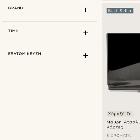
BRAND
Best Seller
ΤΙΜΉ
ΕΞΑΤΟΜΊΚΕΥΣΗ
Χάραξέ Το
Fort Tempus
(3)
Μαύρη Ατσάλι
Κάρτες
Lucleon
(14)
5 ΧΡΏΜΑΤΑ